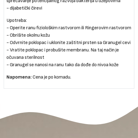
sprečavanje potencijalnog razvoja bakterija u džepovima
- dijabetički čirevi
Upotreba:
- Operite ranu fiziološkim rastvorom ili Ringerovim rastvorom
- Obrišite okolnu kožu
- Odvrnite poklopac i uklonite zaštitni prsten sa Granugel cevi
- Vratite poklopac i probušite membranu. Na taj način je
očuvana sterilnost
- Granugel se nanosi na ranu tako da dođe do nivoa kože
Napomena:
Cena je po komadu.