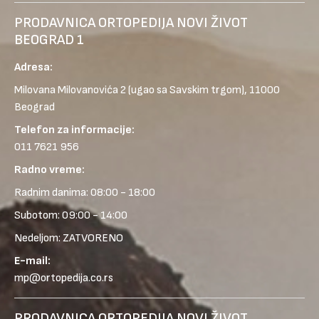
PRODAVNICA ORTOPEDIJA NOVI ŽIVOT
BEOGRAD 1
Adresa:
Milovana Milovanovića 2
(ugao sa Savskim trgom), 11000
Beograd
Telefon za informacije:
011 7621 956
Radno vreme:
Radnim danima: 08:00 - 18:00
Subotom: 09:00 - 14:00
Nedeljom: ZATVORENO
E-mail:
mp@ortopedija.co.rs
PRODAVNICA ORTOPEDIJA NOVI ŽIVOT