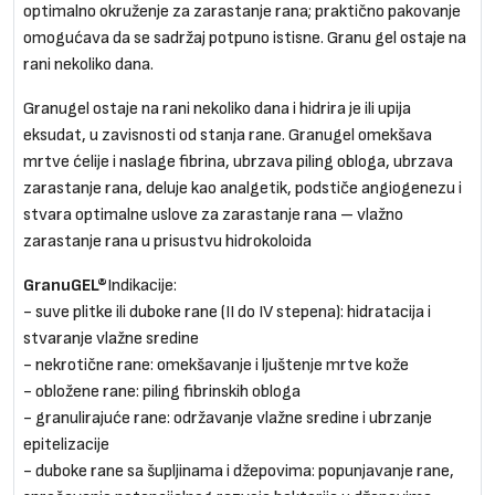
optimalno okruženje za zarastanje rana; praktično pakovanje
omogućava da se sadržaj potpuno istisne. Granu gel ostaje na
rani nekoliko dana.
Granugel ostaje na rani nekoliko dana i hidrira je ili upija
eksudat, u zavisnosti od stanja rane. Granugel omekšava
mrtve ćelije i naslage fibrina, ubrzava piling obloga, ubrzava
zarastanje rana, deluje kao analgetik, podstiče angiogenezu i
stvara optimalne uslove za zarastanje rana – vlažno
zarastanje rana u prisustvu hidrokoloida
GranuGEL®
Indikacije:
- suve plitke ili duboke rane (II do IV stepena): hidratacija i
stvaranje vlažne sredine
- nekrotične rane: omekšavanje i ljuštenje mrtve kože
- obložene rane: piling fibrinskih obloga
- granulirajuće rane: održavanje vlažne sredine i ubrzanje
epitelizacije
- duboke rane sa šupljinama i džepovima: popunjavanje rane,