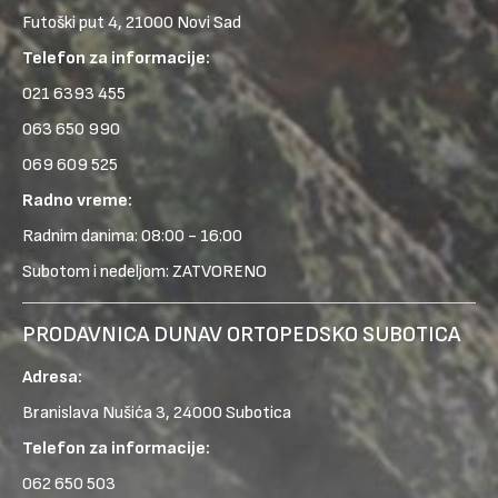
Futoški put 4, 21000 Novi Sad
Telefon za informacije:
021 6393 455
063 650 990
069 609 525
Radno vreme:
Radnim danima: 08:00 - 16:00
Subotom i nedeljom: ZATVORENO
PRODAVNICA DUNAV ORTOPEDSKO SUBOTICA
Adresa:
Branislava Nušića 3, 24000 Subotica
Telefon za informacije:
062 650 503