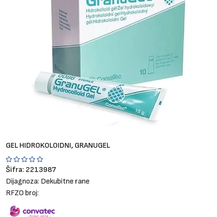
Brendovi
Blog
Dijagnoze
GEL HIDROKOLOIDNI, GRANUGEL
Šifra:
2213987
Dijagnoza:
Dekubitne rane
RFZO broj: