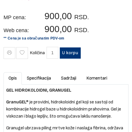
900,00
RSD.
MP cena:
900,00
RSD.
Web cena:
** Cena je sa obračunatim PDV-om
Količina
U korpu
Opis
Specifikacija
Sadržaji
Komentari
GEL HIDROKOLOIDNI, GRANUGEL
GranuGEL®
je providni, hidrokoloidni gel koji se sastoji od
kombinacije hidrogel baze u hidrokoloidnim prahovima. Gel je
viskozan i blago lepljiv, što omogućava lakšu nanošenje.
Granugel ubrzava piling mrtve kože i naslaga fibrina, održava