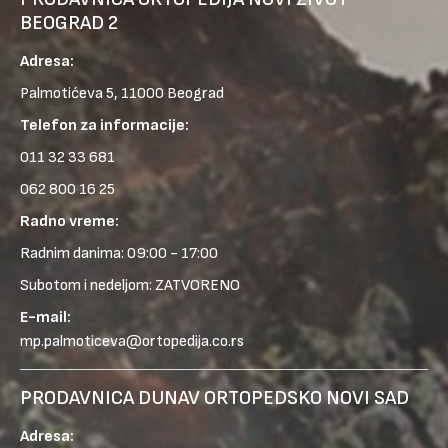
BEOGRAD 2
Adresa:
Palmotićeva 5, 11000 Beograd
Telefon za informacije:
011 32 33 681
062 800 16 25
Radno vreme:
Radnim danima: 09:00 - 17:00
Subotom i nedeljom: ZATVORENO
E-mail:
mp.palmoticeva@ortopedija.co.rs
PRODAVNICA DUNAV ORTOPEDSKO NOVI SAD
Adresa: