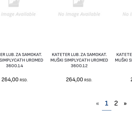
ER LUB. ZA SAMOKAT.
KATETER LUB. ZA SAMOKAT.
KATETE
Nije dostupno
U korpu
 SIMPLYCATH UROMED
MUŠKI SIMPLYCATH UROMED
MUŠKI 
3600.14
3600.12
264,00
264,00
RSD.
RSD.
«
1
2
»