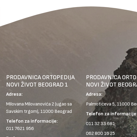
PRODAVNICA ORTOPEDIJA
PRODAVNICA ORTO
NOVI ŽIVOT BEOGRAD 1
NOVI ŽIVOT BEOGR
Adresa:
Adresa:
Milovana Milovanovića 2
(ugao sa
Palmotićeva 5, 11000 B
Savskim trgom), 11000 Beograd
Telefon za informacije
Telefon za informacije:
011 32 33 681
011 7621 956
062 800 16 25