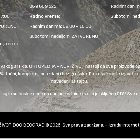
069 609 525
Radnim danima
17:00
Radno vreme:
Subotom i ne
TVORENO
Radnim danima: 08:00 - 16:00
Subotom i nedeljom: ZATVORENO
ja.co.rs
ike svakog artikla. ORTOPEDIJA - NOVI ŽIVOT nastoji da sve proizvode
0% tačni, kompletni, pouzdani i bez grešaka. Potrošač može izjaviti rek
navedeni na sajtu.
ajtu su finalne cene na dan porudžbine i u njih je uključen PDV. Sve c
ŽIVOT DOO BEOGRAD © 2026. Sva prava zadržana. -
Izrada interne