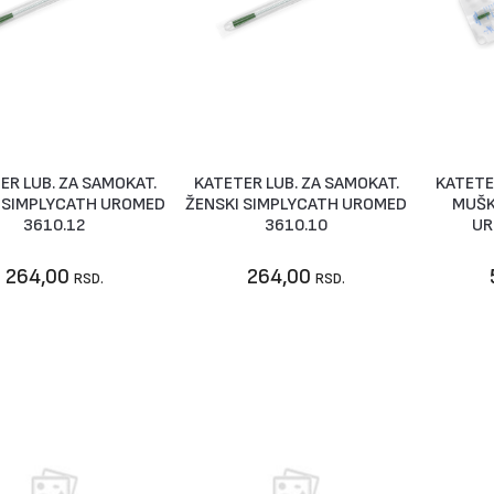
ER LUB. ZA SAMOKAT.
KATETER LUB. ZA SAMOKAT.
KATETE
U korpu
U korpu
 SIMPLYCATH UROMED
ŽENSKI SIMPLYCATH UROMED
MUŠK
3610.12
3610.10
UR
264,00
264,00
RSD.
RSD.