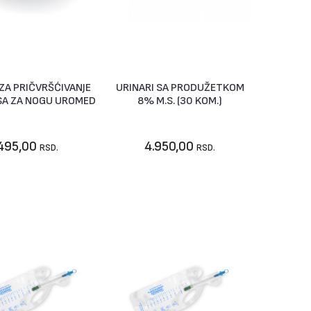
ZA PRIČVRŠĆIVANJE
URINARI SA PRODUŽETKOM
ije dostupno
Vidi artikal
SA ZA NOGU UROMED
8% M.S. (30 KOM.)
495,00
4.950,00
RSD.
RSD.