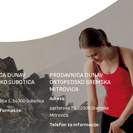
CA DUNAV
PRODAVNICA DUNAV
KO SUBOTICA
ORTOPEDSKO SREMSKA
MITROVICA
Adresa:
šića 3, 24000 Subotica
Jupiterova 73, 22000 Sremska
nformacije:
Mitrovica
Telefon za informacije:
: