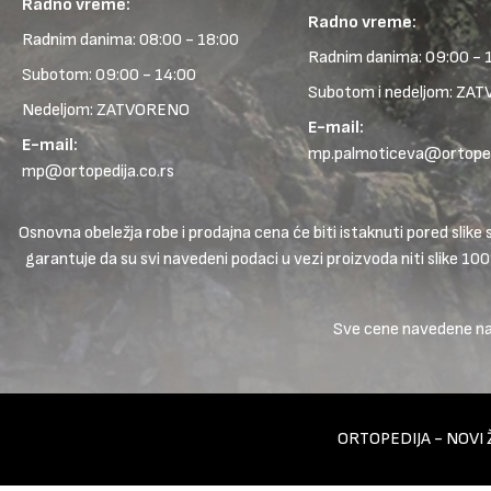
Radno vreme:
Radno vreme:
Radnim danima: 08:00 - 18:00
Radnim danima: 09:00 - 
Subotom: 09:00 - 14:00
Subotom i nedeljom: ZA
Nedeljom: ZATVORENO
E-mail:
E-mail:
mp.palmoticeva@ortopedi
mp@ortopedija.co.rs
Osnovna obeležja robe i prodajna cena će biti istaknuti pored sl
garantuje da su svi navedeni podaci u vezi proizvoda niti slike 10
Sve cene navedene na s
ORTOPEDIJA - NOVI 