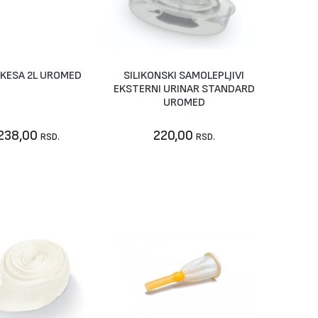
 KESA 2L UROMED
SILIKONSKI SAMOLEPLJIVI
U korpu
Vidi artikal
EKSTERNI URINAR STANDARD
UROMED
238,00
220,00
RSD.
RSD.