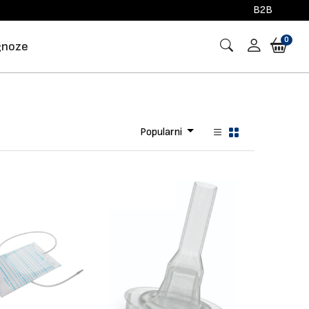
B2B
0
gnoze
Popularni