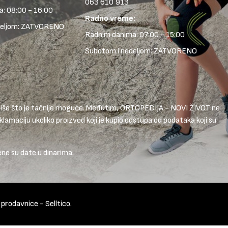
063 610 913
: 08:00 - 16:00
Radno vreme:
deljom: ZATVORENO
Radnim danima: 07:00 - 15:00
Subotom i nedeljom: ZATVORENO
 opiše što je tačnije moguće. Međutim, ORTOPEDIJA - NOVI ŽIVOT ne
lamaciju ukoliko proizvod koji je kupio odstupa od podataka koji su
ene su date u dinarima.
t prodavnice
-
Selltico.