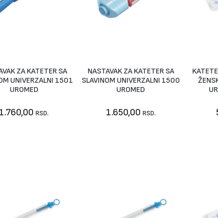
AVAK ZA KATETER SA
NASTAVAK ZA KATETER SA
KATETE
U korpu
U korpu
N
OM UNIVERZALNI 1501
SLAVINOM UNIVERZALNI 1500
ŽENSK
UROMED
UROMED
UR
1.760,00
1.650,00
RSD.
RSD.