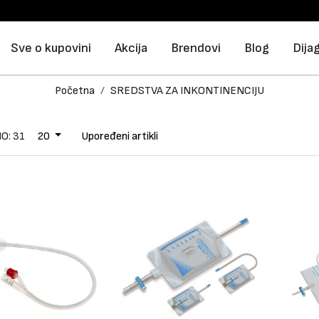
Sve o kupovini
Akcija
Brendovi
Blog
Dija
Početna
SREDSTVA ZA INKONTINENCIJU
O: 31
20
Upoređeni artikli