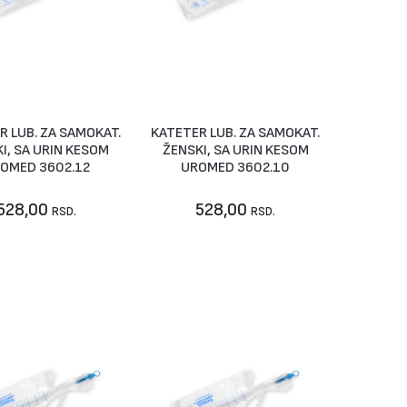
R LUB. ZA SAMOKAT.
KATETER LUB. ZA SAMOKAT.
ije dostupno
U korpu
I, SA URIN KESOM
ŽENSKI, SA URIN KESOM
OMED 3602.12
UROMED 3602.10
528,00
528,00
RSD.
RSD.