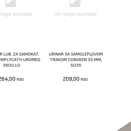
R LUB. ZA SAMOKAT.
URINAR SA SAMOLEPLJIVOM
U korpu
Nije dostupno
SIMPLYCATH UROMED
TRAKOM CONVEEN 35 MM,
3600.10
5035
264,00
209,00
RSD.
RSD.