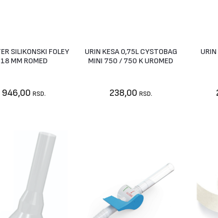
ER SILIKONSKI FOLEY
URIN KESA 0,75L CYSTOBAG
URIN
U korpu
Vidi artikal
18 MM ROMED
MINI 750 / 750 K UROMED
946,00
238,00
RSD.
RSD.