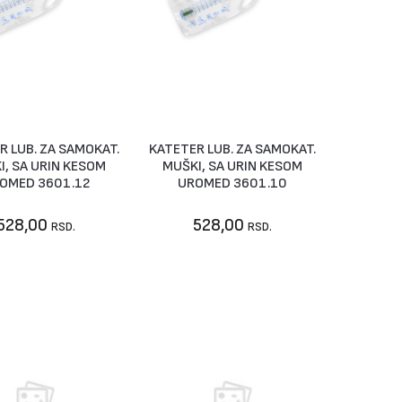
R LUB. ZA SAMOKAT.
KATETER LUB. ZA SAMOKAT.
U korpu
Nije dostupno
I, SA URIN KESOM
MUŠKI, SA URIN KESOM
OMED 3601.12
UROMED 3601.10
528,00
528,00
RSD.
RSD.