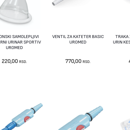
KONSKI SAMOLEPLJIVI
VENTIL ZA KATETER BASIC
TRAKA 
Vidi artikal
U korpu
N
RNI URINAR SPORTIV
UROMED
URIN KE
UROMED
220,00
770,00
RSD.
RSD.