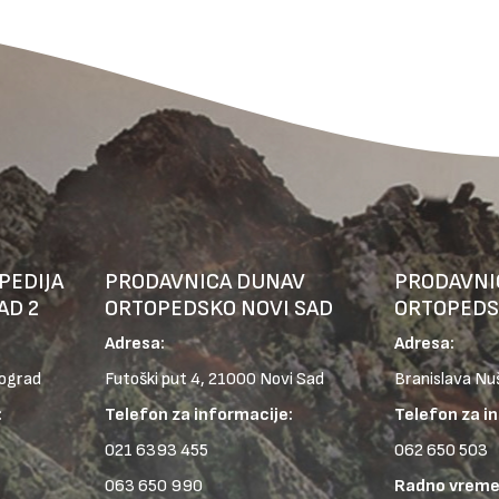
PEDIJA
PRODAVNICA DUNAV
PRODAVNI
AD 2
ORTOPEDSKO NOVI SAD
ORTOPEDS
Adresa:
Adresa:
eograd
Futoški put 4, 21000 Novi Sad
Branislava Nu
:
Telefon za informacije:
Telefon za i
021 6393 455
062 650 503
063 650 990
Radno vreme