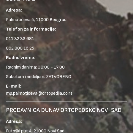
Adresa:
Palmotićeva 5, 11000 Beograd
Telefon za informacije:
011 32 33 681
062 800 16 25
Radno vreme:
Radnim danima: 09:00 - 17:00
Subotom i nedeljom: ZATVORENO
E-mail:
mp.palmoticeva@ortopedija.co.rs
PRODAVNICA DUNAV ORTOPEDSKO NOVI SAD
Adresa:
Futoški put 4, 21000 Novi Sad