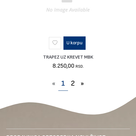
U korpu
TRAPEZ UZ KREVET MBK
8.250,00
RSD.
«
1
2
»