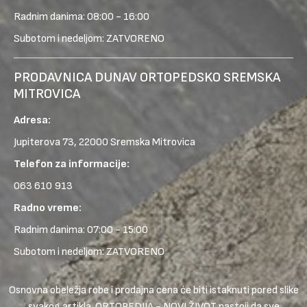
Radnim danima: 08:00 - 16:00
Subotom i nedeljom: ZATVORENO
PRODAVNICA DUNAV ORTOPEDSKO SREMSKA
MITROVICA
Adresa:
Jupiterova 73, 22000 Sremska Mitrovica
Telefon za informacije:
063 610 913
Radno vreme:
Radnim danima: 07:00 - 15:00
Subotom i nedeljom: ZATVORENO
Osnovna obeležja robe i prodajna cena će biti istaknuti pored slike
svakog artikla. ORTOPEDIJA - NOVI ŽIVOT nastoji da sve