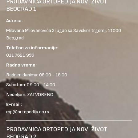
PRODAVNICA ORTOPEDIJA NOVI ŽIVOT
BEOGRAD 1
Adresa:
Milovana Milovanovića 2
(ugao sa Savskim trgom), 11000
Beograd
Telefon za informacije:
011 7621 956
Radno vreme:
Radnim danima: 08:00 - 18:00
Subotom: 09:00 - 14:00
Nedeljom: ZATVORENO
E-mail:
mp@ortopedija.co.rs
PRODAVNICA ORTOPEDIJA NOVI ŽIVOT
BEOGRAD 2