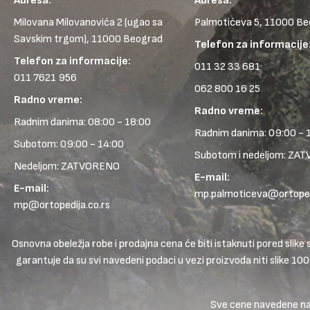
Adresa:
Adresa:
Milovana Milovanovića 2
(ugao sa
Palmotićeva 5, 11000 B
Savskim trgom), 11000 Beograd
Telefon za informacije
Telefon za informacije:
011 32 33 681
011 7621 956
062 800 16 25
Radno vreme:
Radno vreme:
Radnim danima: 08:00 - 18:00
Radnim danima: 09:00 - 
Subotom: 09:00 - 14:00
Subotom i nedeljom: ZA
Nedeljom: ZATVORENO
E-mail:
E-mail:
mp.palmoticeva@ortopedi
mp@ortopedija.co.rs
Osnovna obeležja robe i prodajna cena će biti istaknuti pored sl
garantuje da su svi navedeni podaci u vezi proizvoda niti slike 10
Sve cene navedene na s