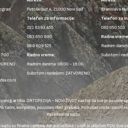
Adresa:
Adresa:
eograd
Futoški put 4, 21000 Novi Sad
Branislava Nu
:
Telefon za informacije:
Telefon za i
021 6393 455
062 650 503
063 650 990
Radno vreme
069 609 525
Radnim danima
17:00
Radno vreme:
Subotom i ne
TVORENO
Radnim danima: 08:00 - 16:00
Subotom i nedeljom: ZATVORENO
ja.co.rs
ike svakog artikla. ORTOPEDIJA - NOVI ŽIVOT nastoji da sve proizvode
0% tačni, kompletni, pouzdani i bez grešaka. Potrošač može izjaviti rek
navedeni na sajtu.
ajtu su finalne cene na dan porudžbine i u njih je uključen PDV. Sve c