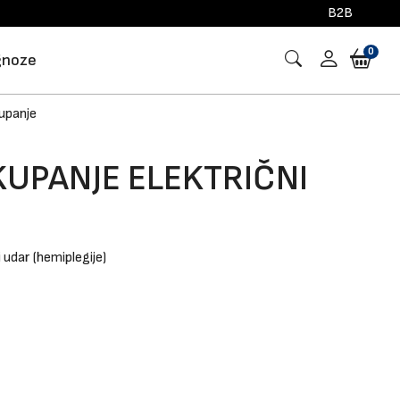
B2B
0
gnoze
upanje
KUPANJE ELEKTRIČNI
udar (hemiplegije)