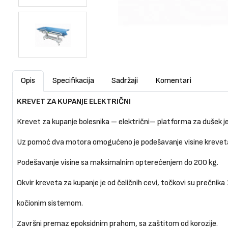
Opis
Specifikacija
Sadržaji
Komentari
KREVET ZA KUPANJE ELEKTRIČNI
Krevet za kupanje bolesnika – električni– platforma za dušek 
Uz pomoć dva motora omogućeno je podešavanje visine kreveta
Podešavanje visine sa maksimalnim opterećenjem do 200 kg.
Okvir kreveta za kupanje je od čeličnih cevi, točkovi su prečni
kočionim sistemom.
Završni premaz epoksidnim prahom, sa zaštitom od korozije.