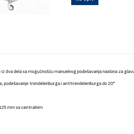
je iz dva dela sa mogućnošću manuelnog podešavanja naslona za glavu
, podešavanje trendelenburga i antitrendelenburga do 20°
ka 125 mm sa centralnim