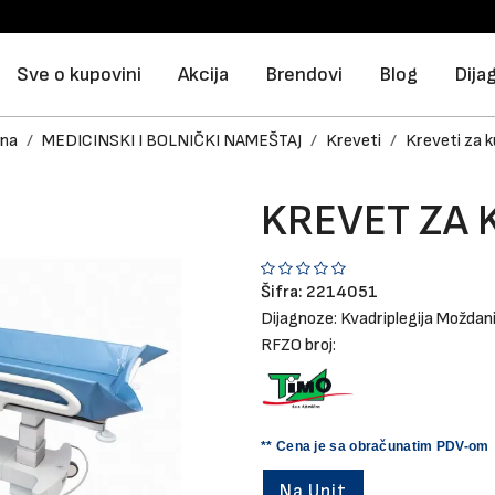
Sve o kupovini
Akcija
Brendovi
Blog
Dija
na
MEDICINSKI I BOLNIČKI NAMEŠTAJ
Kreveti
Kreveti za k
KREVET ZA 
Šifra:
2214051
Dijagnoze:
Kvadriplegija
Moždani 
RFZO broj:
** Cena je sa obračunatim PDV-om
Na Upit