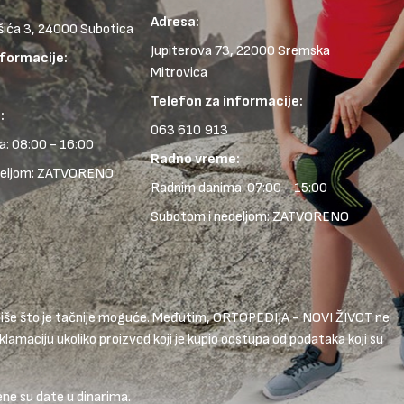
Adresa:
šića 3, 24000 Subotica
Jupiterova 73, 22000 Sremska
nformacije:
Mitrovica
Telefon za informacije:
:
063 610 913
: 08:00 - 16:00
Radno vreme:
deljom: ZATVORENO
Radnim danima: 07:00 - 15:00
Subotom i nedeljom: ZATVORENO
 opiše što je tačnije moguće. Međutim, ORTOPEDIJA - NOVI ŽIVOT ne
lamaciju ukoliko proizvod koji je kupio odstupa od podataka koji su
ene su date u dinarima.