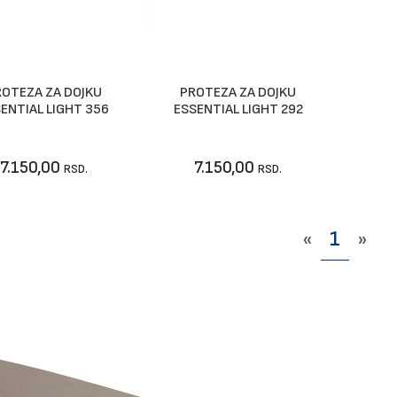
ROTEZA ZA DOJKU
PROTEZA ZA DOJKU
Nije dostupno
Vidi artikal
ENTIAL LIGHT 356
ESSENTIAL LIGHT 292
7.150,00
7.150,00
RSD.
RSD.
«
1
»