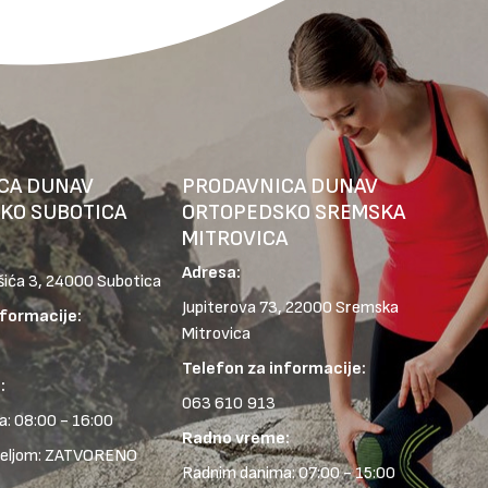
CA DUNAV
PRODAVNICA DUNAV
KO SUBOTICA
ORTOPEDSKO SREMSKA
MITROVICA
Adresa:
šića 3, 24000 Subotica
Jupiterova 73, 22000 Sremska
nformacije:
Mitrovica
Telefon za informacije:
:
063 610 913
: 08:00 - 16:00
Radno vreme:
deljom: ZATVORENO
Radnim danima: 07:00 - 15:00