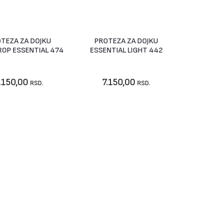
TEZA ZA DOJKU
PROTEZA ZA DOJKU
Vidi artikal
Vidi artikal
OP ESSENTIAL 474
ESSENTIAL LIGHT 442
.150,00
7.150,00
RSD.
RSD.