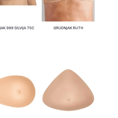
AK 999 SILVIJA 75C
GRUDNJAK RUTH
Na Upit
Na Upit