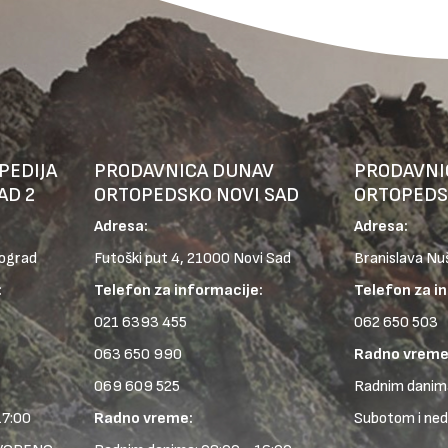
PEDIJA
PRODAVNICA DUNAV
PRODAVNI
AD 2
ORTOPEDSKO NOVI SAD
ORTOPEDS
Adresa:
Adresa:
eograd
Futoški put 4, 21000 Novi Sad
Branislava Nu
:
Telefon za informacije:
Telefon za i
021 6393 455
062 650 503
063 650 990
Radno vreme
069 609 525
Radnim danima
17:00
Radno vreme:
Subotom i ne