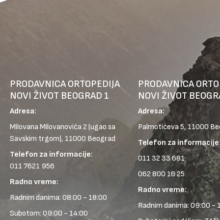
PRODAVNICA ORTOPEDIJA
PRODAVNICA ORTO
NOVI ŽIVOT BEOGRAD 1
NOVI ŽIVOT BEOGR
Adresa:
Adresa:
Milovana Milovanovića 2
(ugao sa
Palmotićeva 5, 11000 B
Savskim trgom), 11000 Beograd
Telefon za informacije
Telefon za informacije:
011 32 33 681
011 7621 956
062 800 16 25
Radno vreme:
Radno vreme:
Radnim danima: 08:00 - 18:00
Radnim danima: 09:00 - 
Subotom: 09:00 - 14:00