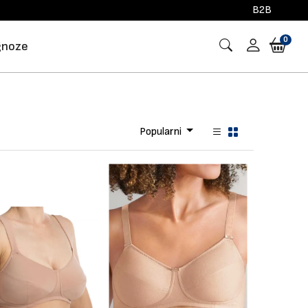
B2B
0
gnoze
Popularni