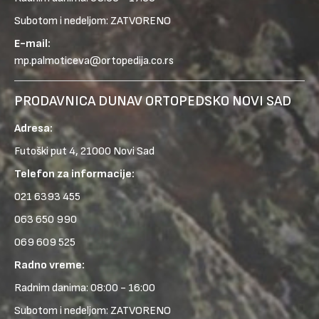
Subotom i nedeljom: ZATVORENO
E-mail:
mp.palmoticeva@ortopedija.co.rs
PRODAVNICA DUNAV ORTOPEDSKO NOVI SAD
Adresa:
Futoški put 4, 21000 Novi Sad
Telefon za informacije:
021 6393 455
063 650 990
069 609 525
Radno vreme:
Radnim danima: 08:00 - 16:00
Subotom i nedeljom: ZATVORENO