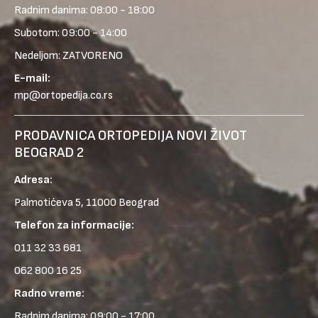
Radnim danima: 08:00 - 18:00
Subotom: 09:00 - 14:00
Nedeljom: ZATVORENO
E-mail:
mp@ortopedija.co.rs
PRODAVNICA ORTOPEDIJA NOVI ŽIVOT
BEOGRAD 2
Adresa:
Palmotićeva 5, 11000 Beograd
Telefon za informacije:
011 32 33 681
062 800 16 25
Radno vreme:
Radnim danima: 09:00 - 17:00