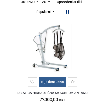
Brendovi
UKUPNO: 7
20
Upoređeni artikli
Blog
Popularni
Dijagnoze
Nije dostupno
DIZALICA HIDRAULIČNA SA KORPOM ANTANO
77.000,00
RSD.