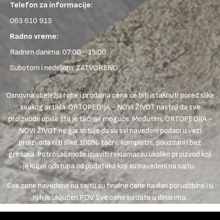
Telefon za informacije:
063 610 913
Radno vreme:
Radnim danima: 07:00 - 15:00
Subotom i nedeljom: ZATVORENO
Osnovna obeležja robe i prodajna cena će biti istaknuti pored slike
svakog artikla. ORTOPEDIJA - NOVI ŽIVOT nastoji da sve
proizvode opiše što je tačnije moguće. Međutim, ORTOPEDIJA -
NOVI ŽIVOT ne garantuje da su svi navedeni podaci u vezi
proizvoda niti slike 100% tačni, kompletni, pouzdani i bez
grešaka. Potrošač može izjaviti reklamaciju ukoliko proizvod koji
je kupio odstupa od podataka koji su navedeni na sajtu.
Sve cene navedene na sajtu su finalne cene na dan porudžbine i u
njih je uključen PDV. Sve cene su date u dinarima.