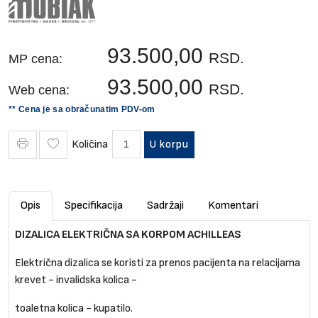
93.500,00
RSD.
MP cena:
93.500,00
RSD.
Web cena:
** Cena je sa obračunatim PDV-om
Količina
U korpu
Opis
Specifikacija
Sadržaji
Komentari
DIZALICA ELEKTRIČNA SA KORPOM ACHILLEAS
Električna dizalica se koristi za prenos pacijenta na relacijama
krevet - invalidska kolica -
toaletna kolica - kupatilo.