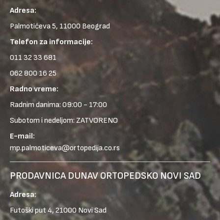
Adresa:
Palmotićeva 5, 11000 Beograd
Telefon za informacije:
011 32 33 681
062 800 16 25
Radno vreme:
Radnim danima: 09:00 - 17:00
Subotom i nedeljom: ZATVORENO
E-mail:
mp.palmoticeva@ortopedija.co.rs
PRODAVNICA DUNAV ORTOPEDSKO NOVI SAD
Adresa:
Futoški put 4, 21000 Novi Sad