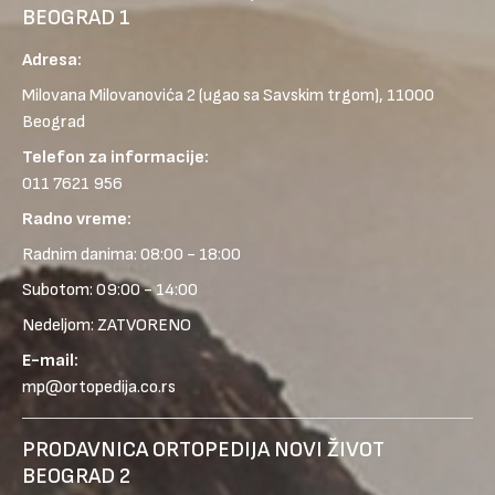
BEOGRAD 1
Adresa:
Milovana Milovanovića 2
(ugao sa Savskim trgom), 11000
Beograd
Telefon za informacije:
011 7621 956
Radno vreme:
Radnim danima: 08:00 - 18:00
Subotom: 09:00 - 14:00
Nedeljom: ZATVORENO
E-mail:
mp@ortopedija.co.rs
PRODAVNICA ORTOPEDIJA NOVI ŽIVOT
BEOGRAD 2