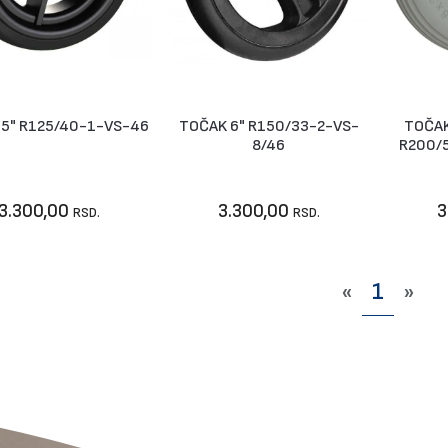
5" R125/40-1-VS-46
TOČAK 6" R150/33-2-VS-
TOČAK
Nije dostupno
Nije dostupno
8/46
R200/
3.300,00
3.300,00
3
RSD.
RSD.
«
1
»