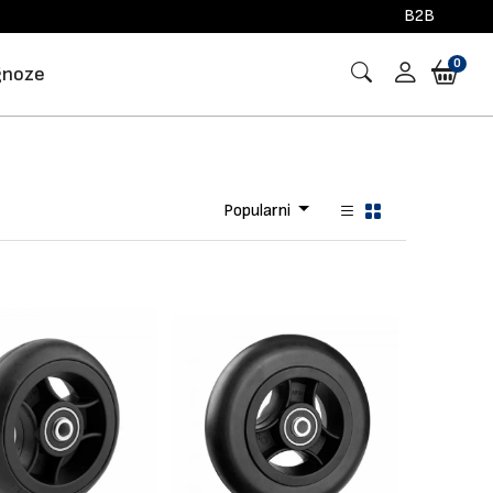
B2B
0
gnoze
Popularni