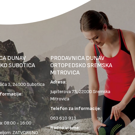
CA DUNAV
PRODAVNICA DUNAV
KO SUBOTICA
ORTOPEDSKO SREMSKA
MITROVICA
Adresa:
šića 3, 24000 Subotica
Jupiterova 73, 22000 Sremska
nformacije:
Mitrovica
Telefon za informacije:
:
063 610 913
: 08:00 - 16:00
Radno vreme:
deljom: ZATVORENO