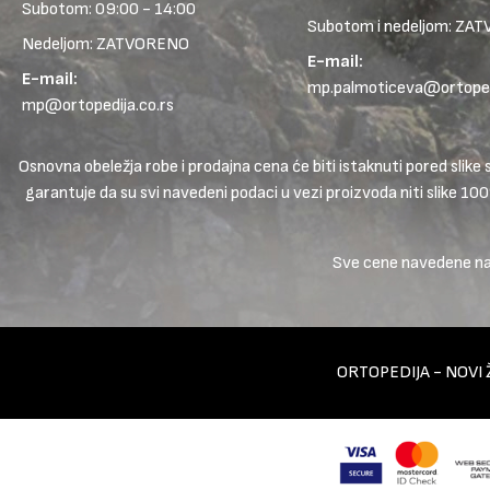
Subotom: 09:00 - 14:00
Subotom i nedeljom: ZA
Nedeljom: ZATVORENO
E-mail:
E-mail:
mp.palmoticeva@ortopedi
mp@ortopedija.co.rs
Osnovna obeležja robe i prodajna cena će biti istaknuti pored sl
garantuje da su svi navedeni podaci u vezi proizvoda niti slike 10
Sve cene navedene na s
ORTOPEDIJA - NOVI 