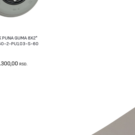
 PUNA GUMA 8X2"
U korpu
50-2-PU103-S-60
.300,00
RSD.