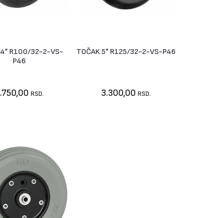
4" R100/32-2-VS-
TOČAK 5" R125/32-2-VS-P46
ije dostupno
Nije dostupno
P46
.750,00
3.300,00
RSD.
RSD.