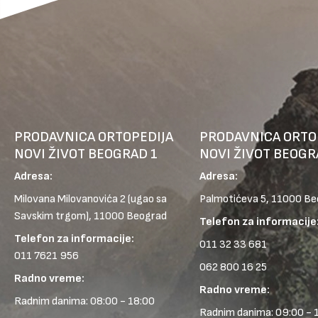
PRODAVNICA ORTOPEDIJA
PRODAVNICA ORTO
NOVI ŽIVOT BEOGRAD 1
NOVI ŽIVOT BEOGR
Adresa:
Adresa:
Milovana Milovanovića 2
(ugao sa
Palmotićeva 5, 11000 B
Savskim trgom), 11000 Beograd
Telefon za informacije
Telefon za informacije:
011 32 33 681
011 7621 956
062 800 16 25
Radno vreme:
Radno vreme:
Radnim danima: 08:00 - 18:00
Radnim danima: 09:00 - 