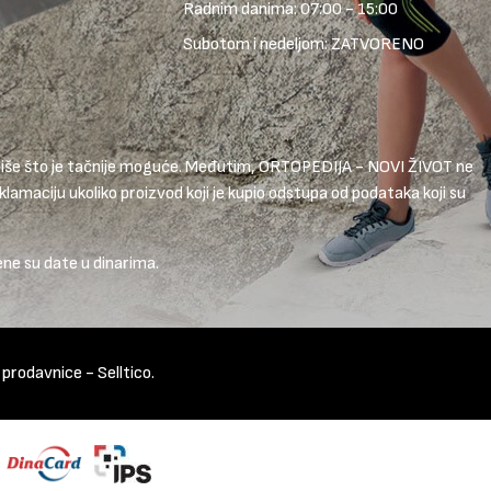
Radnim danima: 07:00 - 15:00
Subotom i nedeljom: ZATVORENO
 opiše što je tačnije moguće. Međutim, ORTOPEDIJA - NOVI ŽIVOT ne
lamaciju ukoliko proizvod koji je kupio odstupa od podataka koji su
ene su date u dinarima.
t prodavnice
-
Selltico.