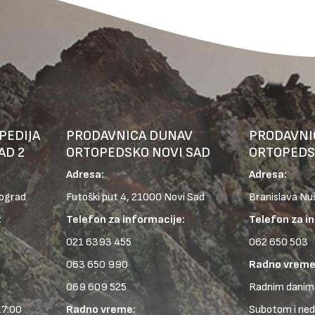
PEDIJA
PRODAVNICA DUNAV
PRODAVNI
AD 2
ORTOPEDSKO NOVI SAD
ORTOPEDS
Adresa:
Adresa:
eograd
Futoški put 4, 21000 Novi Sad
Branislava Nu
:
Telefon za informacije:
Telefon za i
021 6393 455
062 650 503
063 650 990
Radno vreme
069 609 525
Radnim danima
17:00
Radno vreme:
Subotom i ne