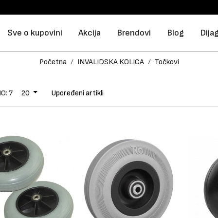
Sve o kupovini
Akcija
Brendovi
Blog
Dija
Početna
INVALIDSKA KOLICA
Točkovi
O: 7
20
Upoređeni artikli