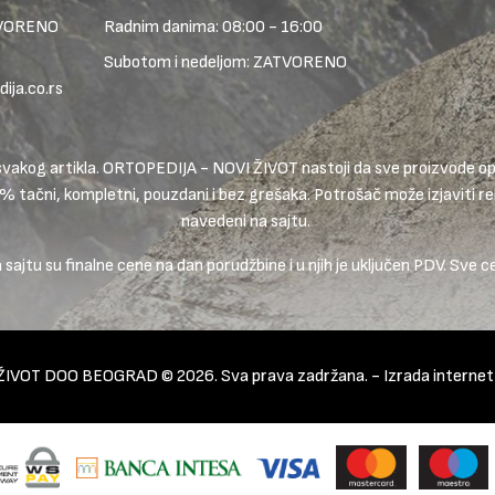
TVORENO
Radnim danima: 08:00 - 16:00
Subotom i nedeljom: ZATVORENO
ja.co.rs
ike svakog artikla. ORTOPEDIJA - NOVI ŽIVOT nastoji da sve proizvode
0% tačni, kompletni, pouzdani i bez grešaka. Potrošač može izjaviti rek
navedeni na sajtu.
ajtu su finalne cene na dan porudžbine i u njih je uključen PDV. Sve c
ŽIVOT DOO BEOGRAD © 2026. Sva prava zadržana. -
Izrada interne