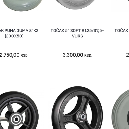
K PUNA GUMA 8' X2
TOČAK 5" SOFT R125/37,5-
TOČAK 
Nije dostupno
U korpu
N
(200X50)
VLIRS
2.750,00
3.300,00
2
RSD.
RSD.