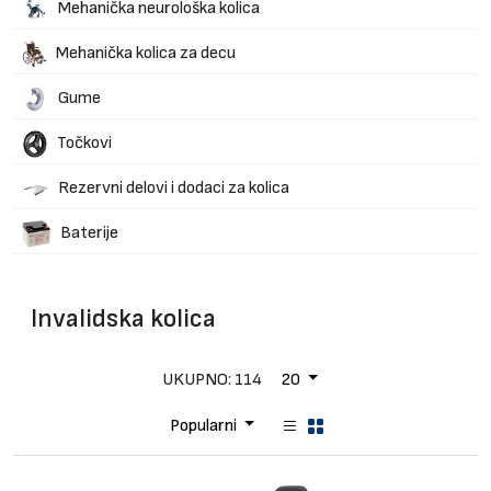
Brendovi
Mehanička neurološka kolica
Blog
Mehanička kolica za decu
Dijagnoze
Gume
Točkovi
Rezervni delovi i dodaci za kolica
Baterije
Invalidska kolica
UKUPNO: 114
20
Popularni