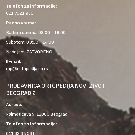
Telefon za informacije:
011 7621 956
Radno vreme:
Radnim danima: 08:00 - 18:00
Subotom: 09:00 - 14:00
Nedeljom: ZATVORENO
E-mail:
mp@ortopedija.co.rs
PRODAVNICA ORTOPEDIJA NOVI ŽIVOT
BEOGRAD 2
Adresa:
Palmotićeva 5, 11000 Beograd
Telefon za informacije:
011 32 33 681