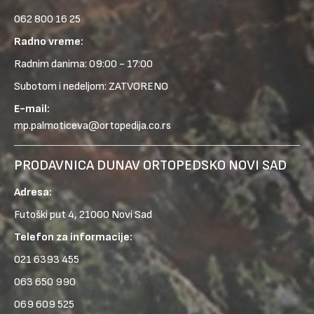
062 800 16 25
Radno vreme:
Radnim danima: 09:00 - 17:00
Subotom i nedeljom: ZATVORENO
E-mail:
mp.palmoticeva@ortopedija.co.rs
PRODAVNICA DUNAV ORTOPEDSKO NOVI SAD
Adresa:
Futoški put 4, 21000 Novi Sad
Telefon za informacije:
021 6393 455
063 650 990
069 609 525