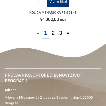
Vidi artikal
KOLICA MEHANIČKA FS 951-B
44.000,00
RSD.
«
1
2
3
»
PRODAVNICA ORTOPEDIJA NOVI ŽIVOT
BEOGRAD 1
Adresa:
Milovana Milovanovića 2
(ugao sa Savskim trgom), 11000
Beograd