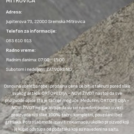
MITROVICA
Adresa:
Jupiterova 73, 22000 Sremska Mitrovica
Telefon za informacije:
063 610 913
Radno vreme:
Radnim danima: 07:00 - 15:00
Subotom i nedeljom: ZATVORENO
Osnovna obeležja robe i prodajna cena će biti istaknuti pored slike
svakog artikla. ORTOPEDIJA - NOVI ŽIVOT nastoji da sve
proizvode opiše što je tačnije moguće. Međutim, ORTOPEDIJA -
NOVI ŽIVOT ne garantuje da su svi navedeni podaci u vezi
proizvoda niti slike 100% tačni, kompletni, pouzdani i bez
grešaka. Potrošač može izjaviti reklamaciju ukoliko proizvod koji
je kupio odstupa od podataka koji su navedeni na sajtu.