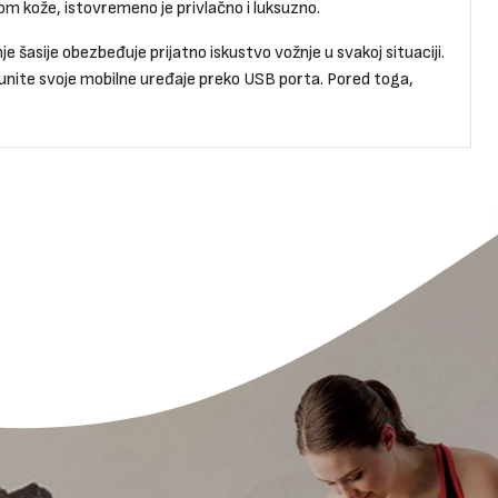
om kože, istovremeno je privlačno i luksuzno.
e šasije obezbeđuje prijatno iskustvo vožnje u svakoj situaciji.
punite svoje mobilne uređaje preko USB porta. Pored toga,