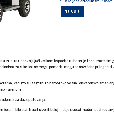
** Cena je sa obračunatim PDV-om
Na Upit
odici CENTURO. Zahvaljujući velikom kapacitetu baterije i pneumatski
lonima za ruke koji se mogu pomeriti mogu se savršeno prilagoditi veli
ijama, kao što su zaštitni rolbarovi oko vozila i elektronsko smanjen
ima i sirenom.
radom ili za duža putovanja.
boja – bilo u antracit sivoj ili beloj – daje osećaj modernosti i ostav