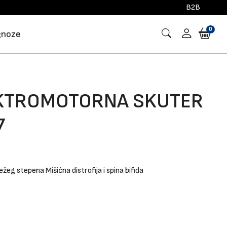
B2B
0
gnoze
EKTROMOTORNA SKUTER
7
težeg stepena
Mišićna distrofija i spina bifida