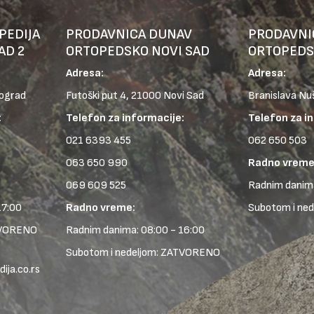
PEDIJA
PRODAVNICA DUNAV
PRODAVNI
AD 2
ORTOPEDSKO NOVI SAD
ORTOPEDS
Adresa:
Adresa:
eograd
Futoški put 4, 21000 Novi Sad
Branislava Nu
:
Telefon za informacije:
Telefon za i
021 6393 455
062 650 503
063 650 990
Radno vreme
069 609 525
Radnim danima
17:00
Radno vreme:
Subotom i ne
TVORENO
Radnim danima: 08:00 - 16:00
Subotom i nedeljom: ZATVORENO
ja.co.rs