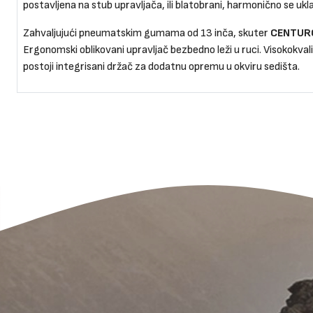
postavljena na stub upravljača, ili blatobrani, harmonično se uk
Zahvaljujući pneumatskim gumama od 13 inča, skuter
CENTUR
Ergonomski oblikovani upravljač bezbedno leži u ruci. Visokokv
postoji integrisani držač za dodatnu opremu u okviru sedišta.