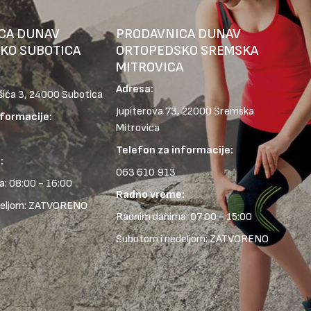
CA DUNAV
PRODAVNICA DUNAV
KO SUBOTICA
ORTOPEDSKO SREMSKA
MITROVICA
Adresa:
šića 3, 24000 Subotica
Jupiterova 73, 22000 Sremska
nformacije:
Mitrovica
Telefon za informacije:
:
063 610 913
: 08:00 - 16:00
Radno vreme:
deljom: ZATVORENO
Radnim danima: 07:00 - 15:00
Subotom i nedeljom: ZATVORENO