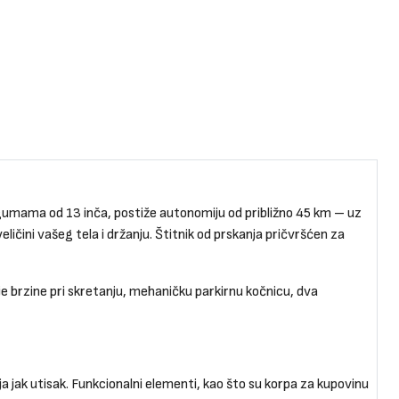
m gumama od 13 inča, postiže autonomiju od približno 45 km – uz
čini vašeg tela i držanju. Štitnik od prskanja pričvršćen za
je brzine pri skretanju, mehaničku parkirnu kočnicu, dva
lja jak utisak. Funkcionalni elementi, kao što su korpa za kupovinu