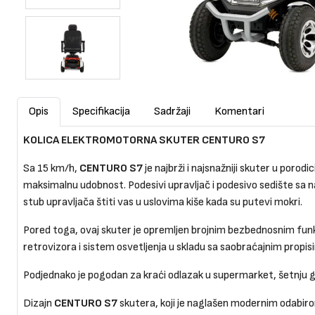
Opis
Specifikacija
Sadržaji
Komentari
KOLICA ELEKTROMOTORNA SKUTER CENTURO S7
Sa 15 km/h,
CENTURO S7
je najbrži i najsnažniji skuter u por
maksimalnu udobnost. Podesivi upravljač i podesivo sedište sa nas
stub upravljača štiti vas u uslovima kiše kada su putevi mokri.
Pored toga, ovaj skuter je opremljen brojnim bezbednosnim funkc
retrovizora i sistem osvetljenja u skladu sa saobraćajnim propis
Podjednako je pogodan za kraći odlazak u supermarket, šetnju g
Dizajn
CENTURO S7
skutera, koji je naglašen modernim odabirom 