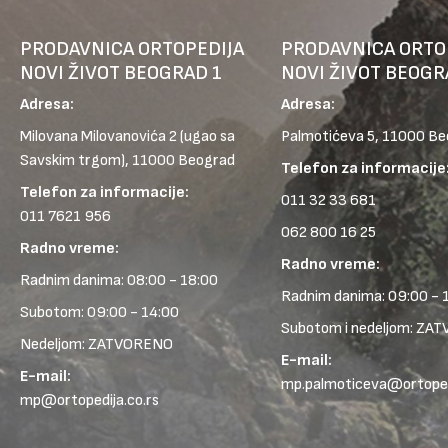
PRODAVNICA ORTOPEDIJA
PRODAVNICA ORTO
NOVI ŽIVOT BEOGRAD 1
NOVI ŽIVOT BEOGR
Adresa:
Adresa:
Milovana Milovanovića 2
(ugao sa
Palmotićeva 5, 11000 B
Savskim trgom), 11000 Beograd
Telefon za informacije
Telefon za informacije:
011 32 33 681
011 7621 956
062 800 16 25
Radno vreme:
Radno vreme:
Radnim danima: 08:00 - 18:00
Radnim danima: 09:00 - 
Subotom: 09:00 - 14:00
Subotom i nedeljom: ZA
Nedeljom: ZATVORENO
E-mail:
E-mail:
mp.palmoticeva@ortopedi
mp@ortopedija.co.rs