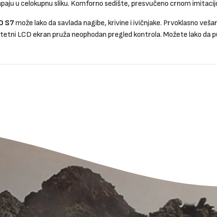
lapaju u celokupnu sliku. Komforno sedište, presvučeno crnom imitacij
O S7
može lako da savlada nagibe, krivine i ivičnjake. Prvoklasno vešanj
alitetni LCD ekran pruža neophodan pregled kontrola. Možete lako da 