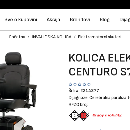
Sve o kupovini
Akcija
Brendovi
Blog
Dija
Početna
INVALIDSKA KOLICA
Elektromotorni skuteri
KOLICA EL
CENTURO S
Šifra:
2214377
Dijagnoze:
Cerebralna paraliza 
RFZO broj: