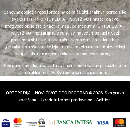
Osnovna obeležja robe i prodajna cena će biti istaknuti pored slike
svakog artikla. ORTOPEDIJA - NOVI ŽIVOT nastoji da sve
proizvode opiše što je tačnije moguće. Međutim, ORTOPEDIJA -
NOVI ŽIVOT ne garantuje da su svi navedeni podaci u vezi
proizvoda niti slike 100% tačni, kompletni, pouzdani i bez
grešaka. Potrošač može izjaviti reklamaciju ukoliko proizvod koji
je kupio odstupa od podataka koji su navedeni na sajtu.
Sve cene navedene na sajtu su finalne cene na dan porudžbine i u
njih je uključen PDV. Sve cene su date u dinarima.
ORTOPEDIJA - NOVI ŽIVOT DOO BEOGRAD © 2026. Sva prava
zadržana. -
Izrada internet prodavnice
-
Selltico.