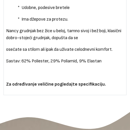
* Udobne, podesive bretele
* Ima džepove za protezu.
Nancy grudnjak bez žice u beloj, tamno sivoj i bež boji, klasični
dobro-stojeći grudnjak, dopušta da se
osećate sa stilom ali ipak da uživate celodnevni komfort.
Sastav: 62% Poliester, 29% Poliamid, 9% Elastan
Za određivanje veličine pogledajte specifikaciju.