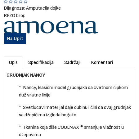
Dijagnoza:
Amputacija dojke
RFZO broj:
Na Upit
Opis
Specifikacija
Sadržaji
Komentari
GRUDNJAK NANCY
* Nancy, klasični model grudnjaka sa cvetnom čipkom
duž vratne linije
* Svetlucavi materijal daje dubinu i čini da ovaj grudnjak
sa džepićima izgleda bogato
* Tkanina koja diše COOLMAX ® smanjuje vlažnost u
džepovima