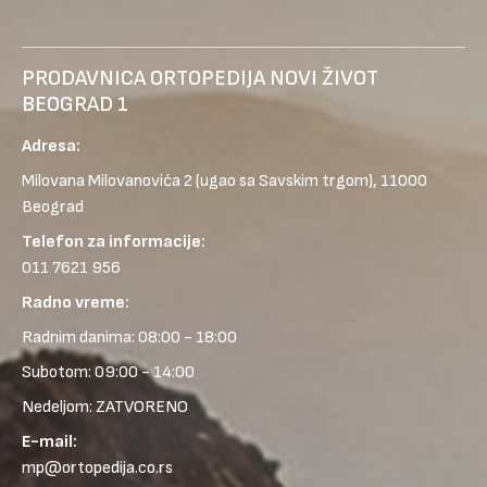
PRODAVNICA ORTOPEDIJA NOVI ŽIVOT
BEOGRAD 1
Adresa:
Milovana Milovanovića 2
(ugao sa Savskim trgom), 11000
Beograd
Telefon za informacije:
011 7621 956
Radno vreme:
Radnim danima: 08:00 - 18:00
Subotom: 09:00 - 14:00
Nedeljom: ZATVORENO
E-mail:
mp@ortopedija.co.rs