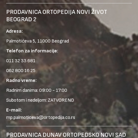
PRODAVNICA ORTOPEDIJA NOVI ŽIVOT
BEOGRAD 2
Adresa:
Palmotićeva 5, 11000 Beograd
Telefon za informacije:
011 32 33 681
062 800 16 25
Radno vreme:
Radnim danima: 09:00 - 17:00
Subotom i nedeljom: ZATVORENO
E-mail:
mp.palmoticeva@ortopedija.co.rs
PRODAVNICA DUNAV ORTOPEDSKO NOVI SAD