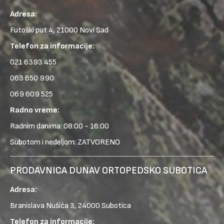
Adresa:
Futoški put 4, 21000 Novi Sad
Telefon za informacije:
021 6393 455
063 650 990
069 609 525
Radno vreme:
Radnim danima: 08:00 - 16:00
Subotom i nedeljom: ZATVORENO
PRODAVNICA DUNAV ORTOPEDSKO SUBOTICA
Adresa:
Branislava Nušića 3, 24000 Subotica
Telefon za informacije: