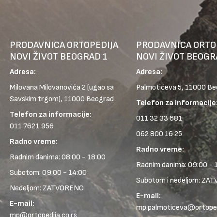
PRODAVNICA ORTOPEDIJA
PRODAVNICA ORTO
NOVI ŽIVOT BEOGRAD 1
NOVI ŽIVOT BEOGR
Adresa:
Adresa:
Milovana Milovanovića 2
(ugao sa
Palmotićeva 5, 11000 B
Savskim trgom), 11000 Beograd
Telefon za informacije
Telefon za informacije:
011 32 33 681
011 7621 956
062 800 16 25
Radno vreme:
Radno vreme:
Radnim danima: 08:00 - 18:00
Radnim danima: 09:00 - 
Subotom: 09:00 - 14:00
Subotom i nedeljom: ZA
Nedeljom: ZATVORENO
E-mail:
E-mail:
mp.palmoticeva@ortopedi
mp@ortopedija.co.rs