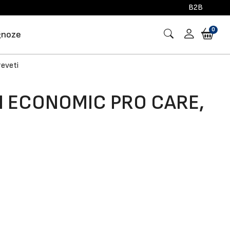
B2B
0
gnoze
reveti
I ECONOMIC PRO CARE,