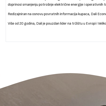
doprinosi smanjenju potrošnje električne energije i operativnih 
Redizajniran na osnovu povratnih informacija kupaca, Dali Econo
Više od 20 godina, Dali je pouzdan lider na tržištu u Evropi i V