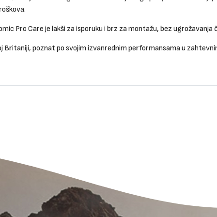
troškova.
mic Pro Care je lakši za isporuku i brz za montažu, bez ugrožavanja č
elikoj Britaniji, poznat po svojim izvanrednim performansama u zahtevn