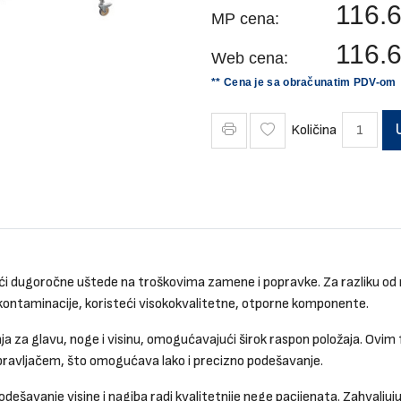
116.
MP cena:
116.
Web cena:
** Cena je sa obračunatim PDV-om
Količina
jući dugoročne uštede na troškovima zamene i popravke. Za razliku od
kontaminacije, koristeći visokokvalitetne, otporne komponente.
a glavu, noge i visinu, omogućavajući širok raspon položaja. Ovim fu
 upravljačem, što omogućava lako i precizno podešavanje.
avanje visine i nagiba radi kvalitetnije nege pacijenata. Zahvaljujući 