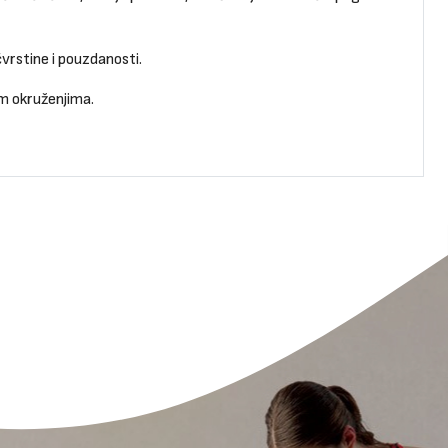
vrstine i pouzdanosti.
im okruženjima.