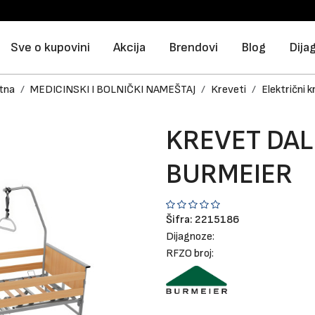
Sve o kupovini
Akcija
Brendovi
Blog
Dija
tna
MEDICINSKI I BOLNIČKI NAMEŠTAJ
Kreveti
Električni k
KREVET DAL
BURMEIER
Šifra:
2215186
Dijagnoze:
RFZO broj: