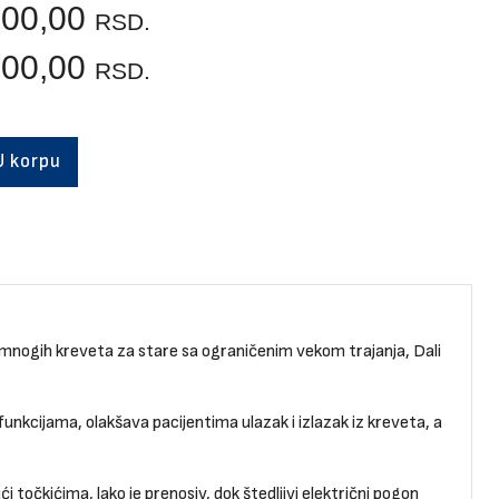
600,00
RSD.
600,00
RSD.
U korpu
 mnogih kreveta za stare sa ograničenim vekom trajanja, Dali
nkcijama, olakšava pacijentima ulazak i izlazak iz kreveta, a
točkićima, lako je prenosiv, dok štedljivi električni pogon