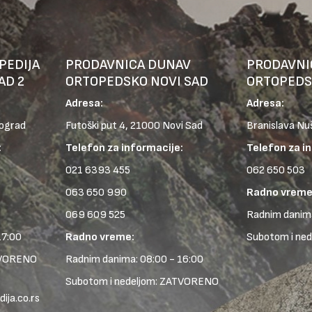
PEDIJA
PRODAVNICA DUNAV
PRODAVNI
AD 2
ORTOPEDSKO NOVI SAD
ORTOPEDS
Adresa:
Adresa:
eograd
Futoški put 4, 21000 Novi Sad
Branislava Nu
:
Telefon za informacije:
Telefon za i
021 6393 455
062 650 503
063 650 990
Radno vreme
069 609 525
Radnim danima
17:00
Radno vreme:
Subotom i ne
TVORENO
Radnim danima: 08:00 - 16:00
Subotom i nedeljom: ZATVORENO
ja.co.rs