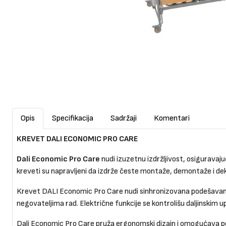
Opis
Specifikacija
Sadržaji
Komentari
KREVET DALI ECONOMIC PRO CARE
Dali Economic Pro Care
nudi izuzetnu izdržljivost, osigurava
kreveti su napravljeni da izdrže česte montaže, demontaže i de
Krevet DALI Economic Pro Care nudi sinhronizovana podešavanja z
negovateljima rad. Električne funkcije se kontrolišu daljinskim
Dali Economic Pro Care pruža ergonomski dizajn i omogućava podeš