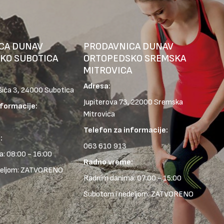
CA DUNAV
PRODAVNICA DUNAV
KO SUBOTICA
ORTOPEDSKO SREMSKA
MITROVICA
Adresa:
šića 3, 24000 Subotica
Jupiterova 73, 22000 Sremska
nformacije:
Mitrovica
Telefon za informacije:
:
063 610 913
: 08:00 - 16:00
Radno vreme:
deljom: ZATVORENO
Radnim danima: 07:00 - 15:00
Subotom i nedeljom: ZATVORENO