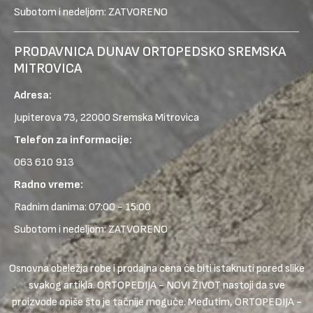
Subotom i nedeljom: ZATVORENO
PRODAVNICA DUNAV ORTOPEDSKO SREMSKA
MITROVICA
Adresa:
Jupiterova 73, 22000 Sremska Mitrovica
Telefon za informacije:
063 610 913
Radno vreme:
Radnim danima: 07:00 - 15:00
Subotom i nedeljom: ZATVORENO
Osnovna obeležja robe i prodajna cena će biti istaknuti pored slike
svakog artikla. ORTOPEDIJA - NOVI ŽIVOT nastoji da sve
proizvode opiše što je tačnije moguće. Međutim, ORTOPEDIJA -