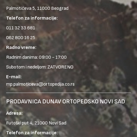
Palmotićeva 5, 11000 Beograd
Telefon za informacije:
011 32 33 681
062 800 16 25
Radno vreme:
Radnim danima: 09:00 - 17:00
Subotom i nedeljom: ZATVORENO
E-mail:
mp.palmoticeva@ortopedija.co.rs
PRODAVNICA DUNAV ORTOPEDSKO NOVI SAD
Adresa:
Futoški put 4, 21000 Novi Sad
Telefon za informacije: