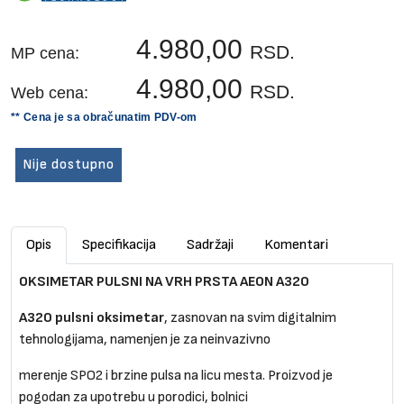
4.980,00
RSD.
MP cena:
4.980,00
RSD.
Web cena:
** Cena je sa obračunatim PDV-om
Nije dostupno
Opis
Specifikacija
Sadržaji
Komentari
OKSIMETAR PULSNI NA VRH PRSTA AEON A320
A320 pulsni oksimetar
, zasnovan na svim digitalnim
tehnologijama, namenjen je za neinvazivno
merenje SPO2 i brzine pulsa na licu mesta. Proizvod je
pogodan za upotrebu u porodici, bolnici