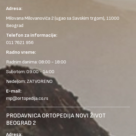
Adresa:
Milovana Milovanovića 2
(ugao sa Savskim trgom), 11000
Beograd
Telefon za informacije:
011 7621 956
Radno vreme:
Radnim danima: 08:00 - 18:00
Subotom: 09:00 - 14:00
Nedeljom: ZATVORENO
E-mail:
mp@ortopedija.co.rs
PRODAVNICA ORTOPEDIJA NOVI ŽIVOT
BEOGRAD 2
Adresa: