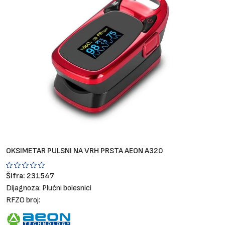
Brendovi
Blog
Dijagnoze
OKSIMETAR PULSNI NA VRH PRSTA AEON A320
Šifra:
231547
Dijagnoza:
Plućni bolesnici
RFZO broj: