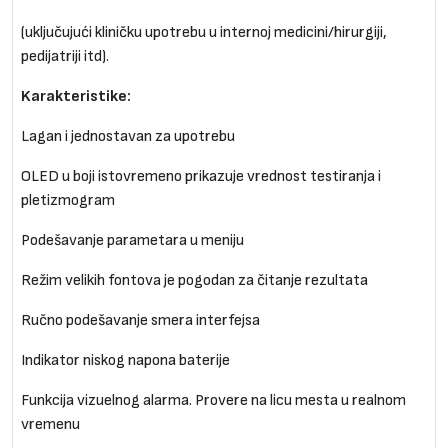
(uključujući kliničku upotrebu u internoj medicini/hirurgiji,
pedijatriji itd).
Karakteristike:
Lagan i jednostavan za upotrebu
OLED u boji istovremeno prikazuje vrednost testiranja i
pletizmogram
Podešavanje parametara u meniju
Režim velikih fontova je pogodan za čitanje rezultata
Ručno podešavanje smera interfejsa
Indikator niskog napona baterije
Funkcija vizuelnog alarma. Provere na licu mesta u realnom
vremenu