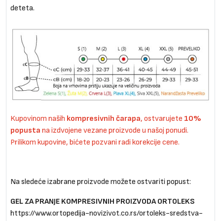
deteta.
Kupovinom naših
kompresivnih čarapa
, ostvarujete
10%
popusta
na izdvojene vezane proizvode u našoj ponudi.
Prilikom kupovine, bićete pozvani radi korekcije cene.
Na sledeće izabrane proizvode možete ostvariti popust:
GEL ZA PRANJE KOMPRESIVNIH PROIZVODA ORTOLEKS
https://www.ortopedija-novizivot.co.rs/ortoleks-sredstva-