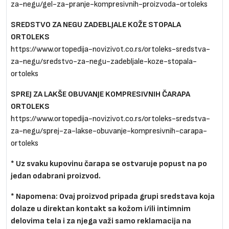
za-negu/gel-za-pranje-kompresivnih-proizvoda-ortoleks
SREDSTVO ZA NEGU ZADEBLJALE KOŽE STOPALA
ORTOLEKS
https://www.ortopedija-novizivot.co.rs/ortoleks-sredstva-
za-negu/sredstvo-za-negu-zadebljale-koze-stopala-
ortoleks
SPREJ ZA LAKŠE OBUVANJE KOMPRESIVNIH ČARAPA
ORTOLEKS
https://www.ortopedija-novizivot.co.rs/ortoleks-sredstva-
za-negu/sprej-za-lakse-obuvanje-kompresivnih-carapa-
ortoleks
* Uz svaku kupovinu čarapa se ostvaruje popust na po
jedan odabrani proizvod.
* Napomena:
Ovaj proizvod pripada grupi sredstava koja
dolaze u direktan kontakt sa kožom i/ili intimnim
delovima tela i za njega važi samo reklamacija na