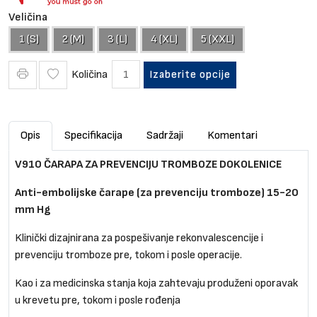
Veličina
1 (S)
2 (M)
3 (L)
4 (XL)
5 (XXL)
Količina
Izaberite opcije
Opis
Specifikacija
Sadržaji
Komentari
V910 ČARAPA ZA PREVENCIJU TROMBOZE DOKOLENICE
Anti-embolijske čarape (za prevenciju tromboze) 15-20
mm Hg
Klinički dizajnirana za pospešivanje rekonvalescencije i
prevenciju tromboze pre, tokom i posle operacije.
Kao i za medicinska stanja koja zahtevaju produženi oporavak
u krevetu pre, tokom i posle rođenja