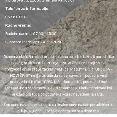
Jupiterova 73, 22000 Sremska Mitrovica
Telefon za informacije:
063 610 913
Radno vreme:
Radnim danima: 07:00 - 15:00
Subotom i nedeljom: ZATVORENO
Osnovna obeležja robe i prodajna cena će biti istaknuti pored slike
svakog artikla. ORTOPEDIJA - NOVI ŽIVOT nastoji da sve
proizvode opiše što je tačnije moguće. Međutim, ORTOPEDIJA -
NOVI ŽIVOT ne garantuje da su svi navedeni podaci u vezi
proizvoda niti slike 100% tačni, kompletni, pouzdani i bez
grešaka. Potrošač može izjaviti reklamaciju ukoliko proizvod koji
je kupio odstupa od podataka koji su navedeni na sajtu.
Sve cene navedene na sajtu su finalne cene na dan porudžbine i u
njih je uključen PDV. Sve cene su date u dinarima.