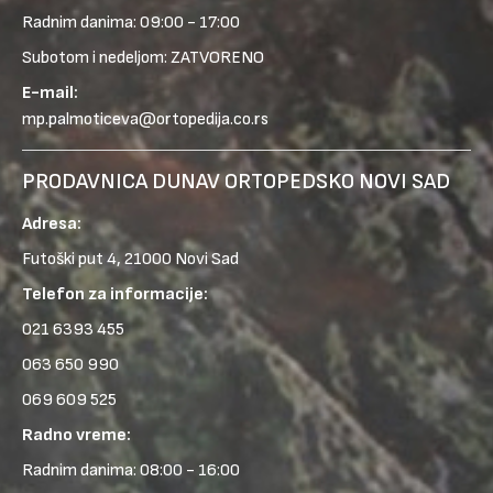
Radnim danima: 09:00 - 17:00
Subotom i nedeljom: ZATVORENO
E-mail:
mp.palmoticeva@ortopedija.co.rs
PRODAVNICA DUNAV ORTOPEDSKO NOVI SAD
Adresa:
Futoški put 4, 21000 Novi Sad
Telefon za informacije:
021 6393 455
063 650 990
069 609 525
Radno vreme:
Radnim danima: 08:00 - 16:00