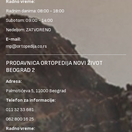
Radno vreme:
Radnim danima: 08:00 - 18:00
Subotom: 09:00 - 14:00
Nedeljom: ZATVORENO
E-mail:
mp@ortopedija.co.rs
PRODAVNICA ORTOPEDIJA NOVI ŽIVOT
BEOGRAD 2
Adresa:
Palmotićeva 5, 11000 Beograd
Telefon za informacije:
011 32 33 681
062 800 16 25
Radno vreme: