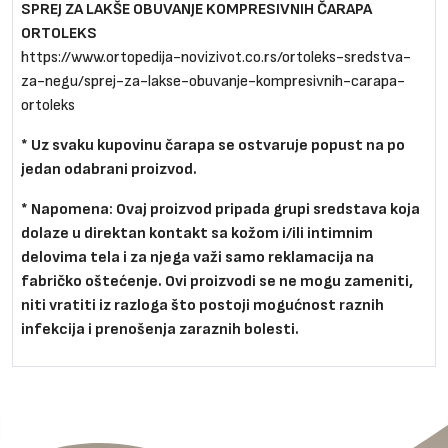
SPREJ ZA LAKŠE OBUVANJE KOMPRESIVNIH ČARAPA
ORTOLEKS
https://www.ortopedija-novizivot.co.rs/ortoleks-sredstva-
za-negu/sprej-za-lakse-obuvanje-kompresivnih-carapa-
ortoleks
* Uz svaku kupovinu čarapa se ostvaruje popust na po
jedan odabrani proizvod.
* Napomena:
Ovaj proizvod pripada grupi sredstava koja
dolaze u direktan kontakt sa kožom i/ili intimnim
delovima tela i za njega važi samo reklamacija na
fabričko oštećenje. Ovi proizvodi se ne mogu zameniti,
niti vratiti iz razloga što postoji mogućnost raznih
infekcija i prenošenja zaraznih bolesti.