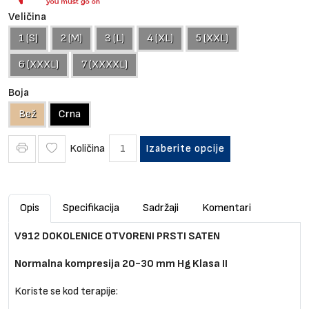
Veličina
1 (S)
2 (M)
3 (L)
4 (XL)
5 (XXL)
6 (XXXL)
7 (XXXXL)
Boja
Bež
Crna
Količina
Izaberite opcije
Opis
Specifikacija
Sadržaji
Komentari
V912 DOKOLENICE OTVORENI PRSTI SATEN
Normalna kompresija 20-30 mm Hg Klasa II
Koriste se kod terapije: