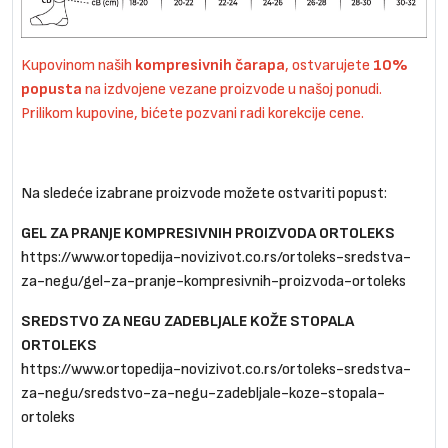
Kupovinom naših
kompresivnih čarapa
, ostvarujete
10%
popusta
na izdvojene vezane proizvode u našoj ponudi.
Prilikom kupovine, bićete pozvani radi korekcije cene.
Na sledeće izabrane proizvode možete ostvariti popust:
GEL ZA PRANJE KOMPRESIVNIH PROIZVODA ORTOLEKS
https://www.ortopedija-novizivot.co.rs/ortoleks-sredstva-
za-negu/gel-za-pranje-kompresivnih-proizvoda-ortoleks
SREDSTVO ZA NEGU ZADEBLJALE KOŽE STOPALA
ORTOLEKS
https://www.ortopedija-novizivot.co.rs/ortoleks-sredstva-
za-negu/sredstvo-za-negu-zadebljale-koze-stopala-
ortoleks