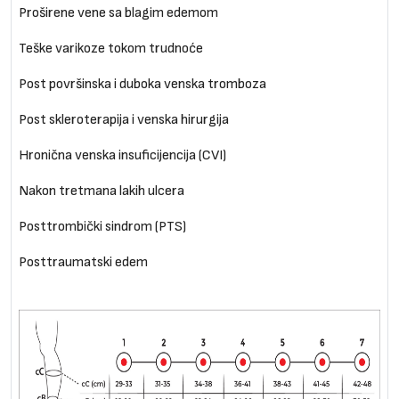
Proširene vene sa blagim edemom
Teške varikoze tokom trudnoće
Post površinska i duboka venska tromboza
Post skleroterapija i venska hirurgija
Hronična venska insuficijencija (CVI)
Nakon tretmana lakih ulcera
Posttrombički sindrom (PTS)
Posttraumatski edem