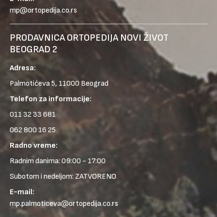
mp@ortopedija.co.rs
PRODAVNICA ORTOPEDIJA NOVI ŽIVOT
BEOGRAD 2
Adresa:
Palmotićeva 5, 11000 Beograd
Telefon za informacije:
011 32 33 681
062 800 16 25
Radno vreme:
Radnim danima: 09:00 - 17:00
Subotom i nedeljom: ZATVORENO
E-mail:
mp.palmoticeva@ortopedija.co.rs