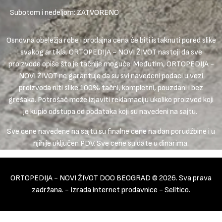
Subotom i nedeljom: ZATVORENO
Osnovna obeležja robe i prodajna cena će biti istaknuti pored slike
svakog artikla. ORTOPEDIJA - NOVI ŽIVOT nastoji da sve
proizvode opiše što je tačnije moguće. Međutim, ORTOPEDIJA -
NOVI ŽIVOT ne garantuje da su svi navedeni podaci u vezi
proizvoda niti slike 100% tačni, kompletni, pouzdani i bez
grešaka. Potrošač može izjaviti reklamaciju ukoliko proizvod koji
je kupio odstupa od podataka koji su navedeni na sajtu.
Sve cene navedene na sajtu su finalne cene na dan porudžbine i u
njih je uključen PDV. Sve cene su date u dinarima.
ORTOPEDIJA - NOVI ŽIVOT DOO BEOGRAD © 2026. Sva prava
zadržana. -
Izrada internet prodavnice
-
Selltico.