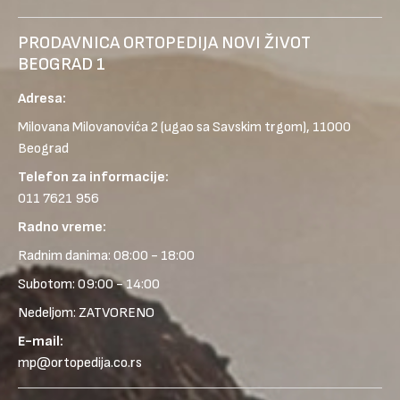
PRODAVNICA ORTOPEDIJA NOVI ŽIVOT
BEOGRAD 1
Adresa:
Milovana Milovanovića 2
(ugao sa Savskim trgom), 11000
Beograd
Telefon za informacije:
011 7621 956
Radno vreme:
Radnim danima: 08:00 - 18:00
Subotom: 09:00 - 14:00
Nedeljom: ZATVORENO
E-mail:
mp@ortopedija.co.rs