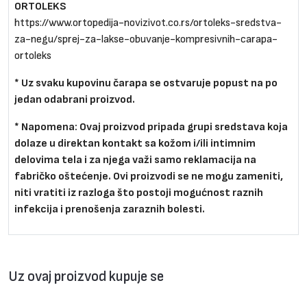
ORTOLEKS
https://www.ortopedija-novizivot.co.rs/ortoleks-sredstva-
za-negu/sprej-za-lakse-obuvanje-kompresivnih-carapa-
ortoleks
* Uz svaku kupovinu čarapa se ostvaruje popust na po
jedan odabrani proizvod.
* Napomena:
Ovaj proizvod pripada grupi sredstava koja
dolaze u direktan kontakt sa kožom i/ili intimnim
delovima tela i za njega važi samo reklamacija na
fabričko oštećenje. Ovi proizvodi se ne mogu zameniti,
niti vratiti iz razloga što postoji mogućnost raznih
infekcija i prenošenja zaraznih bolesti.
Uz ovaj proizvod kupuje se