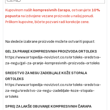
Kupovinom naših
kompresivnih čarapa
, ostvarujete
10%
popusta
na izdvojene vezane proizvode u našoj ponudi.
Prilikom kupovine, bićete pozvani radi korekcije cene.
Na sledeće izabrane proizvode možete ostvariti popust:
GEL ZA PRANJE KOMPRESIVNIH PROIZVODA ORTOLEKS
https://www.ortopedija-novizivot.co.rs/ortoleks-sredstva-
za-negu/gel-za-pranje-kompresivnih-proizvoda-ortoleks
SREDSTVO ZA NEGU ZADEBLJALE KOŽE STOPALA
ORTOLEKS
https://www.ortopedija-novizivot.co.rs/ortoleks-sredstva-
za-negu/sredstvo-za-negu-zadebljale-koze-stopala-
ortoleks
SPREJ ZA LAKŠE OBUVANJE KOMPRESIVNIH ČARAPA