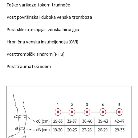
Teške varikoze tokom trudnoće
Post površinska i duboka venska tromboza
Post skleroterapija i venska hirurgija
Hronična venska insuficijencija (CVI)
Posttrombički sindrom (PTS)
Posttraumatski edem