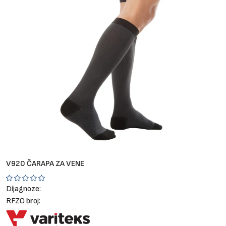
Brendovi
Blog
Dijagnoze
V920 ČARAPA ZA VENE
Dijagnoze:
RFZO broj: