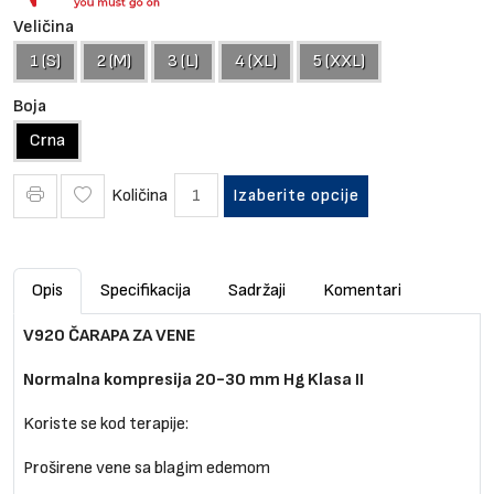
Veličina
1 (S)
2 (M)
3 (L)
4 (XL)
5 (XXL)
Boja
Crna
Količina
Izaberite opcije
Opis
Specifikacija
Sadržaji
Komentari
V920 ČARAPA ZA VENE
Normalna kompresija 20-30 mm Hg Klasa II
Koriste se kod terapije:
Proširene vene sa blagim edemom