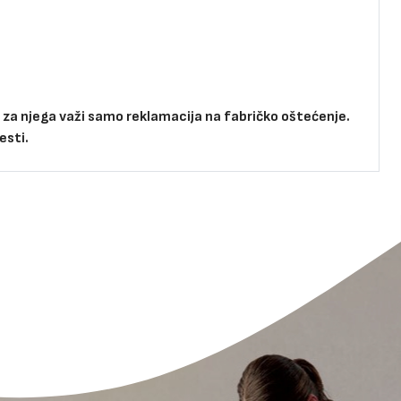
i za njega važi samo reklamacija na fabričko oštećenje.
esti.