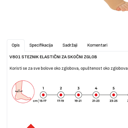
Opis
Specifikacija
Sadržaji
Komentari
V801 STEZNIK ELASTIČNI ZA SKOČNI ZGLOB
Koristi se za sve bolove oko zglobova, opuštenost oko zglobova