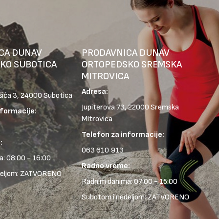
CA DUNAV
PRODAVNICA DUNAV
KO SUBOTICA
ORTOPEDSKO SREMSKA
MITROVICA
Adresa:
šića 3, 24000 Subotica
Jupiterova 73, 22000 Sremska
nformacije:
Mitrovica
Telefon za informacije:
:
063 610 913
: 08:00 - 16:00
Radno vreme:
deljom: ZATVORENO
Radnim danima: 07:00 - 15:00
Subotom i nedeljom: ZATVORENO