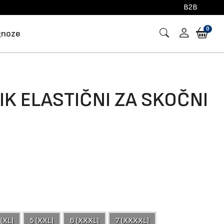
B2B
0
gnoze
IK ELASTIČNI ZA SKOČNI
 (XL)
5 (XXL)
6 (XXXL)
7 (XXXXL)