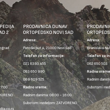
PEDIJA
PRODAVNICA DUNAV
PRODAVNI
AD 2
ORTOPEDSKO NOVI SAD
ORTOPEDS
Adresa:
Adresa:
eograd
Futoški put 4, 21000 Novi Sad
Branislava Nu
:
Telefon za informacije:
Telefon za i
021 6393 455
062 650 503
063 650 990
Radno vreme
069 609 525
Radnim danima
17:00
Radno vreme:
Subotom i ne
TVORENO
Radnim danima: 08:00 - 16:00
Subotom i nedeljom: ZATVORENO
ja.co.rs