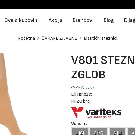
Sve o kupovini
Akcija
Brendovi
Blog
Dija
Početna
ČARAPE ZA VENE
Elastični steznici
V801 STEZN
ZGLOB
Dijagnoze:
RFZO broj:
Veličina
1 (S)
2 (M)
3 (L)
4