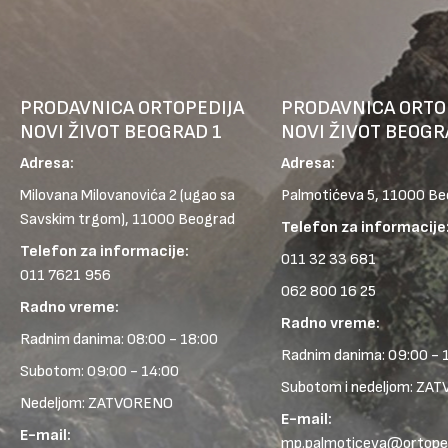
PRODAVNICA ORTOPEDIJA
PRODAVNICA ORTO
NOVI ŽIVOT BEOGRAD 1
NOVI ŽIVOT BEOGR
Adresa:
Adresa:
Milovana Milovanovića 2
(ugao sa
Palmotićeva 5, 11000 B
Savskim trgom), 11000 Beograd
Telefon za informacije
Telefon za informacije:
011 32 33 681
011 7621 956
062 800 16 25
Radno vreme:
Radno vreme:
Radnim danima: 08:00 - 18:00
Radnim danima: 09:00 - 
Subotom: 09:00 - 14:00
Subotom i nedeljom: ZA
Nedeljom: ZATVORENO
E-mail:
E-mail:
mp.palmoticeva@ortopedi