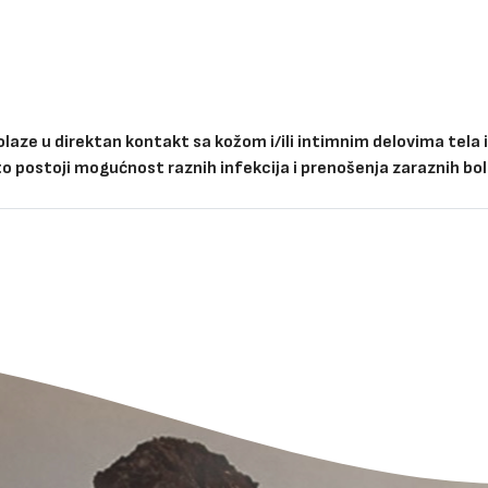
olaze u direktan kontakt sa kožom i/ili intimnim delovima tela 
što postoji mogućnost raznih infekcija i prenošenja zaraznih bol