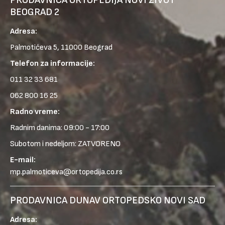
BEOGRAD 2
Adresa:
Palmotićeva 5, 11000 Beograd
Telefon za informacije:
011 32 33 681
062 800 16 25
Radno vreme:
Radnim danima: 09:00 - 17:00
Subotom i nedeljom: ZATVORENO
E-mail:
mp.palmoticeva@ortopedija.co.rs
PRODAVNICA DUNAV ORTOPEDSKO NOVI SAD
Adresa: