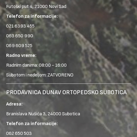
Futoški put 4, 21000 Novi Sad
Telefon za informacije:
021 6393 455
063 650 990
069 609 525
Radno vreme:
Radnim danima: 08:00 - 16:00
Subotom i nedeljom: ZATVORENO
PRODAVNICA DUNAV ORTOPEDSKO SUBOTICA
Adresa:
Branislava Nušića 3, 24000 Subotica
Telefon za informacije:
062 650 503