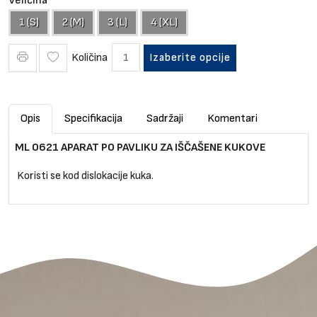
Veličina
1 (S)
2 (M)
3 (L)
4 (XL)
Količina
Izaberite opcije
Opis
Specifikacija
Sadržaji
Komentari
ML 0621 APARAT PO PAVLIKU ZA IŠČAŠENE KUKOVE
Koristi se kod dislokacije kuka.