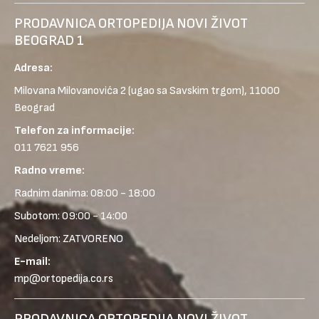
PRODAVNICA ORTOPEDIJA NOVI ŽIVOT
BEOGRAD 1
Adresa:
Milovana Milovanovića 2
(ugao sa Savskim trgom), 11000
Beograd
Telefon za informacije:
011 7621 956
Radno vreme:
Radnim danima: 08:00 - 18:00
Subotom: 09:00 - 14:00
Nedeljom: ZATVORENO
E-mail:
mp@ortopedija.co.rs
PRODAVNICA ORTOPEDIJA NOVI ŽIVOT