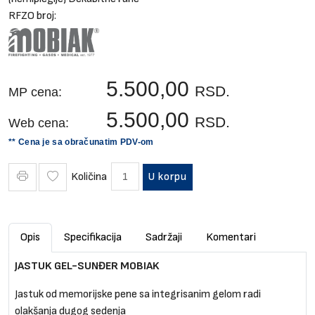
RFZO broj:
5.500,00
RSD.
MP cena:
5.500,00
RSD.
Web cena:
** Cena je sa obračunatim PDV-om
Količina
U korpu
Opis
Specifikacija
Sadržaji
Komentari
JASTUK GEL-SUNĐER MOBIAK
Jastuk od memorijske pene sa integrisanim gelom radi
olakšanja dugog sedenja