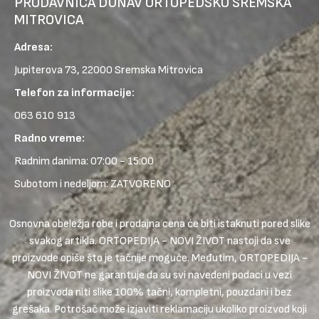
PRODAVNICA DUNAV ORTOPEDSKO SREMSKA
MITROVICA
Adresa:
Jupiterova 73, 22000 Sremska Mitrovica
Telefon za informacije:
063 610 913
Radno vreme:
Radnim danima: 07:00 - 15:00
Subotom i nedeljom: ZATVORENO
Osnovna obeležja robe i prodajna cena će biti istaknuti pored slike
svakog artikla. ORTOPEDIJA - NOVI ŽIVOT nastoji da sve
proizvode opiše što je tačnije moguće. Međutim, ORTOPEDIJA -
NOVI ŽIVOT ne garantuje da su svi navedeni podaci u vezi
proizvoda niti slike 100% tačni, kompletni, pouzdani i bez
grešaka. Potrošač može izjaviti reklamaciju ukoliko proizvod koji