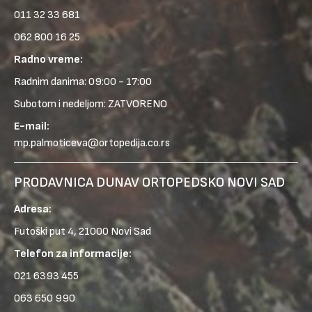
011 32 33 681
062 800 16 25
Radno vreme:
Radnim danima: 09:00 - 17:00
Subotom i nedeljom: ZATVORENO
E-mail:
mp.palmoticeva@ortopedija.co.rs
PRODAVNICA DUNAV ORTOPEDSKO NOVI SAD
Adresa:
Futoški put 4, 21000 Novi Sad
Telefon za informacije:
021 6393 455
063 650 990