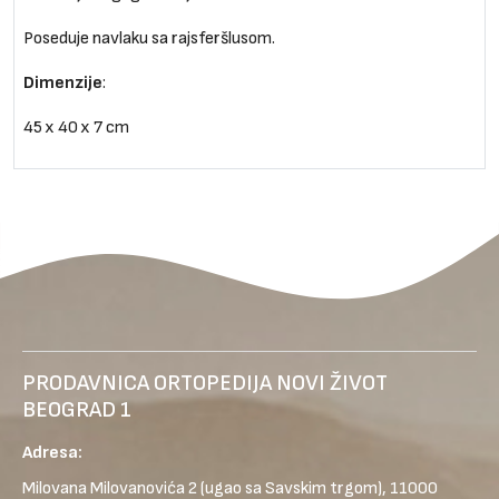
Poseduje navlaku sa rajsferšlusom.
Dimenzije
:
45 x 40 x 7 cm
PRODAVNICA ORTOPEDIJA NOVI ŽIVOT
BEOGRAD 1
Adresa:
Milovana Milovanovića 2
(ugao sa Savskim trgom), 11000