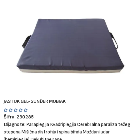
Brendovi
Blog
Dijagnoze
JASTUK GEL-SUNĐER MOBIAK
Šifra:
230285
Dijagnoze:
Paraplegija
Kvadriplegija
Cerebralna paraliza težeg
stepena
Mišićna distrofija i spina bifida
Moždani udar
(hemiplegije)
Dekubitne rane