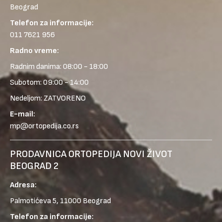
Beograd
Telefon za informacije:
011 7621 956
Radno vreme:
Radnim danima: 08:00 - 18:00
Subotom: 09:00 - 14:00
Nedeljom: ZATVORENO
E-mail:
mp@ortopedija.co.rs
PRODAVNICA ORTOPEDIJA NOVI ŽIVOT
BEOGRAD 2
Adresa:
Palmotićeva 5, 11000 Beograd
Telefon za informacije: