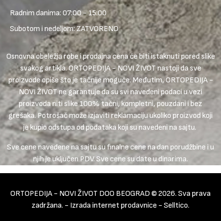
Radnim danima: 07:00 - 15:00
Subotom i nedeljom: ZATVORENO
Osnovna obeležja robe i prodajna cena će biti istaknuti pored slike
svakog artikla. ORTOPEDIJA - NOVI ŽIVOT nastoji da sve
proizvode opiše što je tačnije moguće. Međutim, ORTOPEDIJA -
NOVI ŽIVOT ne garantuje da su svi navedeni podaci u vezi
proizvoda niti slike 100% tačni, kompletni, pouzdani i bez
grešaka. Potrošač može izjaviti reklamaciju ukoliko proizvod koji
je kupio odstupa od podataka koji su navedeni na sajtu.
Sve cene navedene na sajtu su finalne cene na dan porudžbine i u
njih je uključen PDV. Sve cene su date u dinarima.
ORTOPEDIJA - NOVI ŽIVOT DOO BEOGRAD © 2026. Sva prava
zadržana. -
Izrada internet prodavnice
-
Selltico.