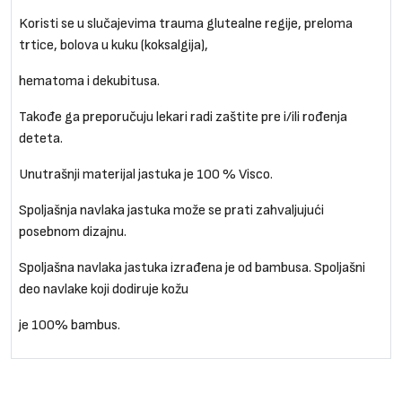
Koristi se u slučajevima trauma glutealne regije, preloma
trtice, bolova u kuku (koksalgija),
hematoma i dekubitusa.
Takođe ga preporučuju lekari radi zaštite pre i/ili rođenja
deteta.
Unutrašnji materijal jastuka je 100 % Visco.
Spoljašnja navlaka jastuka može se prati zahvaljujući
posebnom dizajnu.
Spoljašna navlaka jastuka izrađena je od bambusa. Spoljašni
deo navlake koji dodiruje kožu
je 100% bambus.