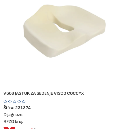
Brendovi
Blog
Dijagnoze
V663 JASTUK ZA SEDENJE VISCO COCCYX
Šifra:
231374
Dijagnoze:
RFZO broj: