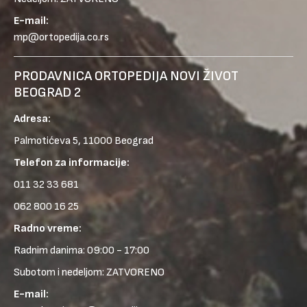
E-mail:
mp@ortopedija.co.rs
PRODAVNICA ORTOPEDIJA NOVI ŽIVOT
BEOGRAD 2
Adresa:
Palmotićeva 5, 11000 Beograd
Telefon za informacije:
011 32 33 681
062 800 16 25
Radno vreme:
Radnim danima: 09:00 - 17:00
Subotom i nedeljom: ZATVORENO
E-mail: