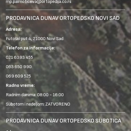
mp.palmoticeva@ortopedija.co.rs
PRODAVNICA DUNAV ORTOPEDSKO NOVI SAD
Adresa:
Futoški put 4, 21000 Novi Sad
Telefon za informacije:
021 6393 455
063 650 990
069 609 525
Radno vreme:
Radnim danima: 08:00 - 16:00
Subotom i nedeljom: ZATVORENO
PRODAVNICA DUNAV ORTOPEDSKO SUBOTICA