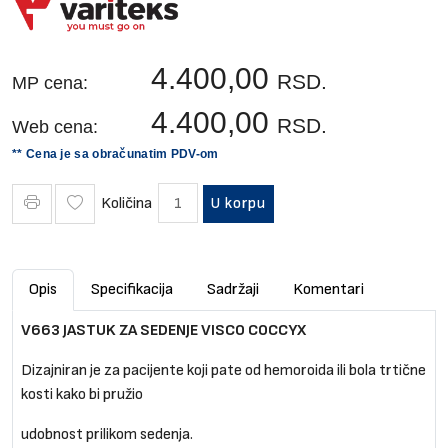
4.400,00
RSD.
MP cena:
4.400,00
RSD.
Web cena:
** Cena je sa obračunatim PDV-om
Količina
U korpu
Opis
Specifikacija
Sadržaji
Komentari
V663 JASTUK ZA SEDENJE VISCO COCCYX
Dizajniran je za pacijente koji pate od hemoroida ili bola trtične
kosti kako bi pružio
udobnost prilikom sedenja.