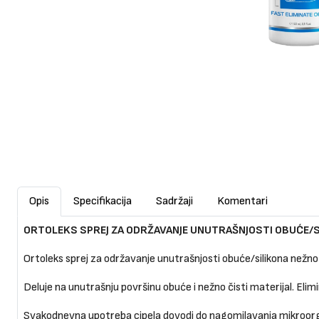
Opis
Specifikacija
Sadržaji
Komentari
ORTOLEKS SPREJ ZA ODRŽAVANJE UNUTRAŠNJOSTI OBUĆE/S
Ortoleks sprej za održavanje unutrašnjosti obuće/silikona nežno č
Deluje na unutrašnju površinu obuće i nežno čisti materijal. Elimin
Svakodnevna upotreba cipela dovodi do nagomilavanja mikroorga