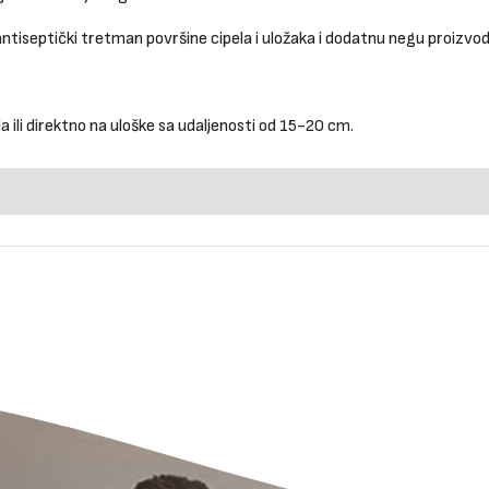
ntiseptički tretman površine cipela i uložaka i dodatnu negu proizvoda,
 ili direktno na uloške sa udaljenosti od 15-20 cm.