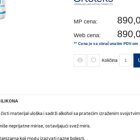
890,
MP cena:
890,
Web cena:
** Cena je sa obračunatim PDV-om
Količina
ILIKONA
isti materijal uloška i sadrži alkohol sa pratećim izraženim svojstvim
iše neprijatne mirise, ostavljajući svež miris.
nizama koji mogu izazvati razne bolesti.