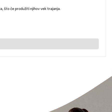
 što će produžiti njihov vek trajanja.