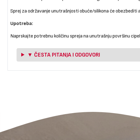
Sprej za održavanje unutrašnjosti obuće/silikona će obezbediti a
Upotreba:
Naprskajte potrebnu količinu spreja na unutrašnju površinu cipela
▼ ČESTA PITANJA I ODGOVORI