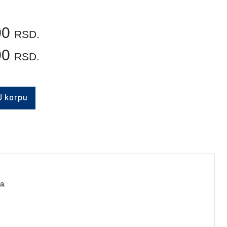
00
RSD.
00
RSD.
U korpu
a.