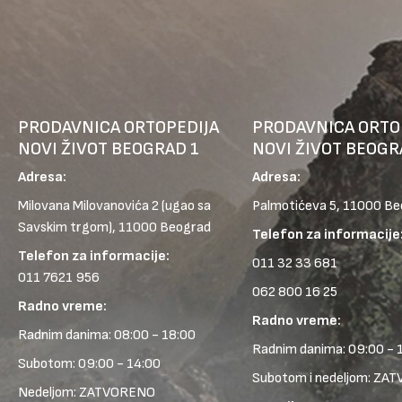
PRODAVNICA ORTOPEDIJA
PRODAVNICA ORTO
NOVI ŽIVOT BEOGRAD 1
NOVI ŽIVOT BEOGR
Adresa:
Adresa:
Milovana Milovanovića 2
(ugao sa
Palmotićeva 5, 11000 B
Savskim trgom), 11000 Beograd
Telefon za informacije
Telefon za informacije:
011 32 33 681
011 7621 956
062 800 16 25
Radno vreme:
Radno vreme:
Radnim danima: 08:00 - 18:00
Radnim danima: 09:00 - 
Subotom: 09:00 - 14:00
Subotom i nedeljom: ZA
Nedeljom: ZATVORENO