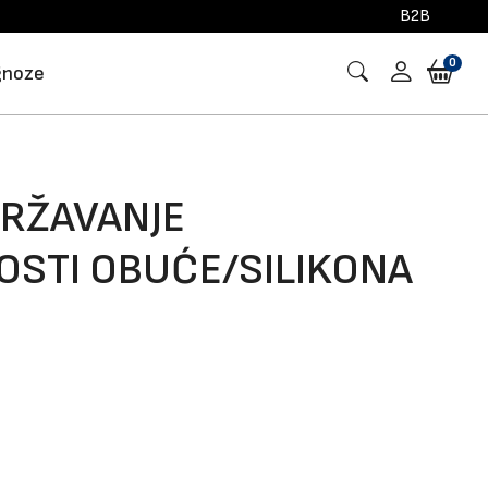
B2B
0
gnoze
DRŽAVANJE
STI OBUĆE/SILIKONA