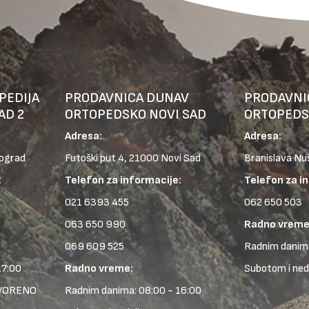
PEDIJA
PRODAVNICA DUNAV
PRODAVNI
AD 2
ORTOPEDSKO NOVI SAD
ORTOPEDS
Adresa:
Adresa:
eograd
Futoški put 4, 21000 Novi Sad
Branislava Nu
:
Telefon za informacije:
Telefon za i
021 6393 455
062 650 503
063 650 990
Radno vreme
069 609 525
Radnim danima
17:00
Radno vreme:
Subotom i ne
TVORENO
Radnim danima: 08:00 - 16:00