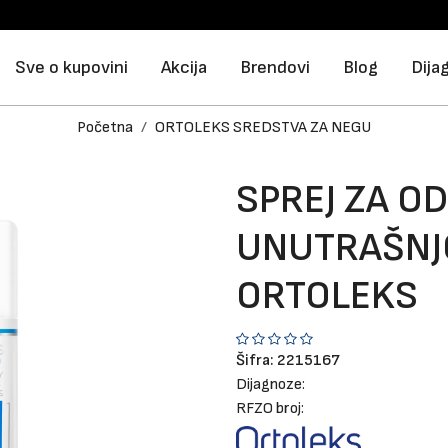
Sve o kupovini
Akcija
Brendovi
Blog
Dija
Početna
ORTOLEKS SREDSTVA ZA NEGU
SPREJ ZA O
UNUTRAŠNJO
ORTOLEKS
Šifra:
2215167
Dijagnoze:
RFZO broj: