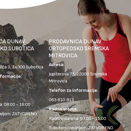
CA DUNAV
PRODAVNICA DUNAV
KO SUBOTICA
ORTOPEDSKO SREMSKA
MITROVICA
Adresa:
šića 3, 24000 Subotica
Jupiterova 73, 22000 Sremska
nformacije:
Mitrovica
Telefon za informacije:
:
063 610 913
: 08:00 - 16:00
Radno vreme:
deljom: ZATVORENO
Radnim danima: 07:00 - 15:00
Subotom i nedeljom: ZATVORENO