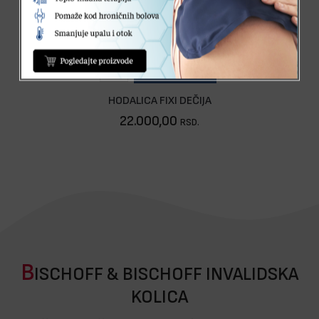
Nije dostupno
HODALICA FIXI DEČIJA
22.000,00
RSD.
B
ISCHOFF & BISCHOFF INVALIDSKA
KOLICA