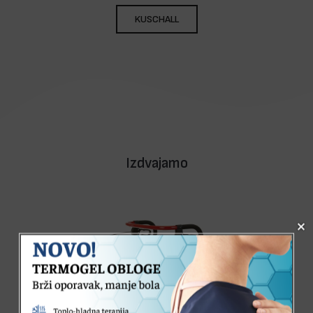
KUSCHALL
Izdvajamo
×