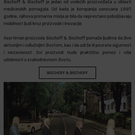
Bischoff & Bischoff je jedan od vodećih proizvođača u oblasti
medicinskih pomagala. Od kada je kompanija osnovana 1997.
godine, njihova primarna misija je bila da neprestano poboljšavaju
mobilnost ljudi kroz proizvode i inovacije.
Asortiman proizvoda Bischoff & Bischoff pomaže ljudima da žive
aktivnijim i odlučnijim životom, kao i da održe ili povrate sigurnost
i nezavisnost. Svi proizvodi nude praktičnu pomoć i više
udobnosti u svakodnevnom životu.
BISCHOFF & BISCHOFF