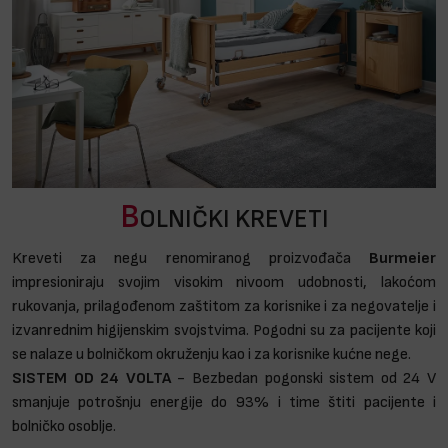
B
OLNIČKI KREVETI
Kreveti za negu renomiranog proizvođača
Burmeier
impresioniraju svojim visokim nivoom udobnosti, lakoćom
rukovanja, prilagođenom zaštitom za korisnike i za negovatelje i
izvanrednim higijenskim svojstvima. Pogodni su za pacijente koji
se nalaze u bolničkom okruženju kao i za korisnike kućne nege.
SISTEM OD 24 VOLTA
- Bezbedan pogonski sistem od 24 V
smanjuje potrošnju energije do 93% i time štiti pacijente i
bolničko osoblje.