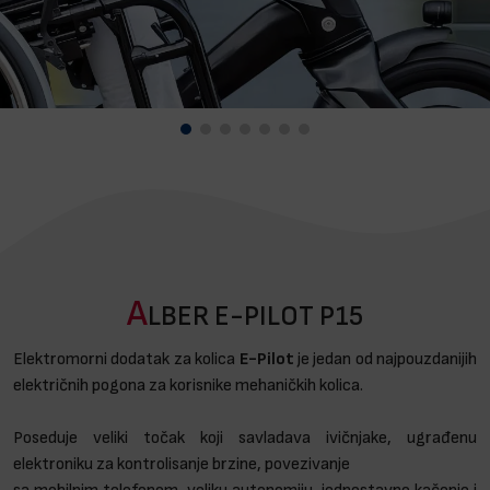
Brendovi
Blog
Dijagnoze
A
LBER E-PILOT P15
Elektromorni dodatak za kolica
E-Pilot
je jedan od najpouzdanijih
električnih pogona za korisnike mehaničkih kolica.
Poseduje veliki točak koji savladava ivičnjake, ugrađenu
elektroniku za kontrolisanje brzine, povezivanje