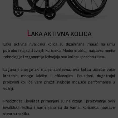
L
AKA AKTIVNA KOLICA
Laka aktivna invalidska kolica su dizajnirana imajući na umu
potrebe i najzahtevnijih korisnika. Moderni oblici, najsavremenije
tehnologije i ergonomija izdvajaju ova kolica u posebnu klasu.
Lagana i energetski manje zahtevna, ova kolica učiniće vaše
kretanje mnogo lakšim i efikasnijim. Pouzdani, dugotrajni
proizvodi koji će vam pružiti najbolje moguće performanse u
vožnji.
Preciznost i kvalitet primenjeni su na dizajn i proizvodnju ovih
invalidskih kolica i namenjana su da Vama, korisniku, naprave
stvarnu razliku.