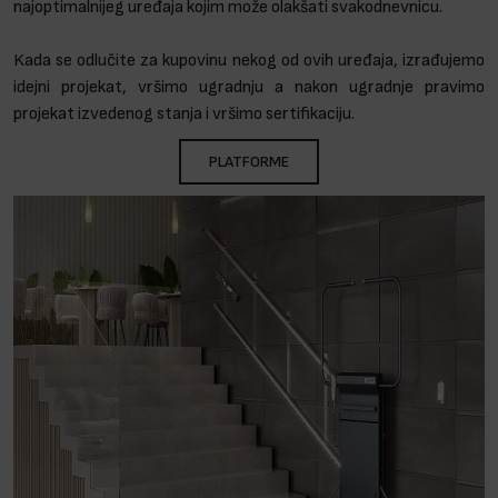
najoptimalnijeg uređaja kojim može olakšati svakodnevnicu.
Kada se odlučite za kupovinu nekog od ovih uređaja, izrađujemo
idejni projekat, vršimo ugradnju a nakon ugradnje pravimo
projekat izvedenog stanja i vršimo sertifikaciju.
PLATFORME