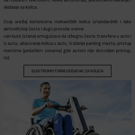
sa mobilnim telefonom, veliku autonomiju, jednostavno kačenje i
skidanje sa kolica.
Ovaj uređaj korisnicima mehaničkih kolica (standardnih i lako
aktivnih) koji često i dugo provode vreme
van kuće (stana) omogućava da izbegnu česte transfere u auto i
iz auta, ubacivanje kolica u auto, traženje parking mesta, pristup
mestima (pešačkim zonama) gde autom nije dozvoljen pristup,
itd.
ELEKTROMOTORNI DODATAK ZA KOLICA