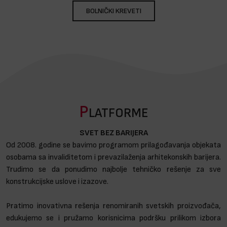
BOLNIČKI KREVETI
P
LATFORME
SVET BEZ BARIJERA
Od 2008. godine se bavimo programom prilagođavanja objekata
osobama sa invaliditetom i prevazilaženja arhitekonskih barijera.
Trudimo se da ponudimo najbolje tehničko rešenje za sve
konstrukcijske uslove i izazove.
Pratimo inovativna rešenja renomiranih svetskih proizvođača,
edukujemo se i pružamo korisnicima podršku prilikom izbora