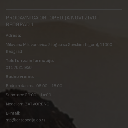
PRODAVNICA ORTOPEDIJA NOVI ŽIVOT
BEOGRAD 1
Adresa:
Milovana Milovanovića 2
(ugao sa Savskim trgom), 11000
Beograd
Telefon za informacije:
011 7621 956
Radno vreme:
Radnim danima: 08:00 - 18:00
Subotom: 09:00 - 14:00
Nedeljom: ZATVORENO
E-mail:
mp@ortopedija.co.rs