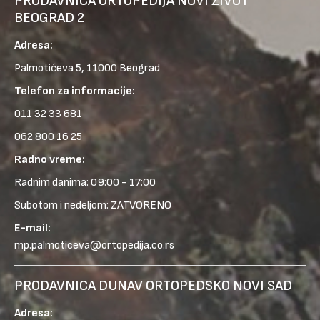
PRODAVNICA ORTOPEDIJA NOVI ŽIVOT
BEOGRAD 2
Adresa:
Palmotićeva 5, 11000 Beograd
Telefon za informacije:
011 32 33 681
062 800 16 25
Radno vreme:
Radnim danima: 09:00 - 17:00
Subotom i nedeljom: ZATVORENO
E-mail:
mp.palmoticeva@ortopedija.co.rs
PRODAVNICA DUNAV ORTOPEDSKO NOVI SAD
Adresa: