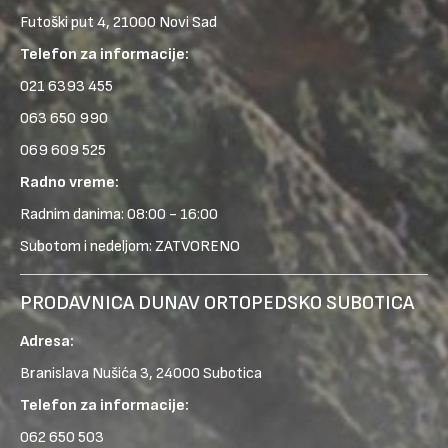
Futoški put 4, 21000 Novi Sad
Telefon za informacije:
021 6393 455
063 650 990
069 609 525
Radno vreme:
Radnim danima: 08:00 - 16:00
Subotom i nedeljom: ZATVORENO
PRODAVNICA DUNAV ORTOPEDSKO SUBOTICA
Adresa:
Branislava Nušića 3, 24000 Subotica
Telefon za informacije:
062 650 503