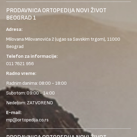
PRODAVNICA ORTOPEDIJA NOVI ŽIVOT
BEOGRAD 1
Adresa:
Milovana Milovanovića 2
(ugao sa Savskim trgom), 11000
Beograd
Telefon za informacije:
011 7621 956
Radno vreme:
Radnim danima: 08:00 - 18:00
Subotom: 09:00 - 14:00
Nedeljom: ZATVORENO
E-mail:
mp@ortopedija.co.rs