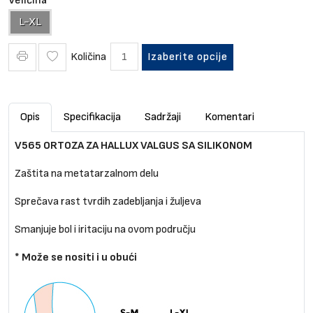
Veličina
L-XL
Količina
Izaberite opcije
Opis
Specifikacija
Sadržaji
Komentari
V565 ORTOZA ZA HALLUX VALGUS SA SILIKONOM
Zaštita na metatarzalnom delu
Sprečava rast tvrdih zadebljanja i žuljeva
Smanjuje bol i iritaciju na ovom području
* Može se nositi i u obući