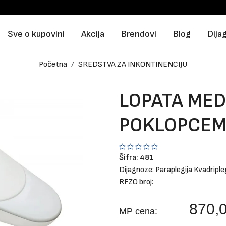
Sve o kupovini
Akcija
Brendovi
Blog
Dija
Početna
SREDSTVA ZA INKONTINENCIJU
LOPATA MED
POKLOPCE
Šifra:
481
Dijagnoze:
Paraplegija
Kvadriple
RFZO broj:
870,
MP cena: