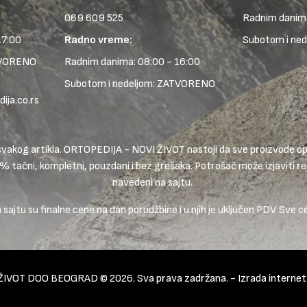
069 609 525
Radnim danima
17:00
Radno vreme:
Subotom i ne
TVORENO
Radnim danima: 08:00 - 16:00
Subotom i nedeljom: ZATVORENO
ja.co.rs
ike svakog artikla. ORTOPEDIJA - NOVI ŽIVOT nastoji da sve proizvode
0% tačni, kompletni, pouzdani i bez grešaka. Potrošač može izjaviti rek
navedeni na sajtu.
ajtu su finalne cene na dan porudžbine i u njih je uključen PDV. Sve c
ŽIVOT DOO BEOGRAD © 2026. Sva prava zadržana. -
Izrada interne