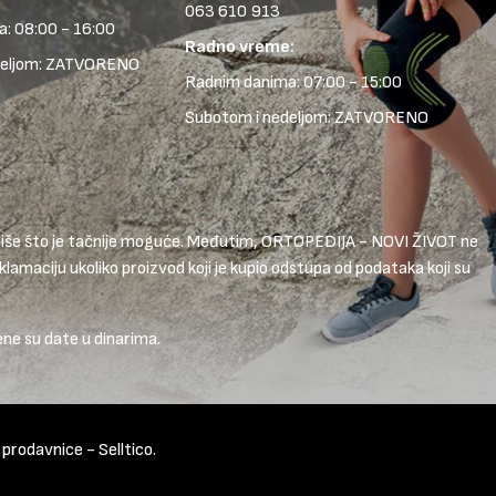
063 610 913
: 08:00 - 16:00
Radno vreme:
deljom: ZATVORENO
Radnim danima: 07:00 - 15:00
Subotom i nedeljom: ZATVORENO
 opiše što je tačnije moguće. Međutim, ORTOPEDIJA - NOVI ŽIVOT ne
lamaciju ukoliko proizvod koji je kupio odstupa od podataka koji su
ene su date u dinarima.
t prodavnice
-
Selltico.