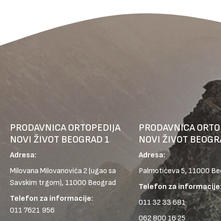
PRODAVNICA ORTOPEDIJA
PRODAVNICA ORTO
NOVI ŽIVOT BEOGRAD 1
NOVI ŽIVOT BEOGR
Adresa:
Adresa:
Milovana Milovanovića 2
(ugao sa
Palmotićeva 5, 11000 B
Savskim trgom), 11000 Beograd
Telefon za informacije
Telefon za informacije:
011 32 33 681
011 7621 956
062 800 16 25