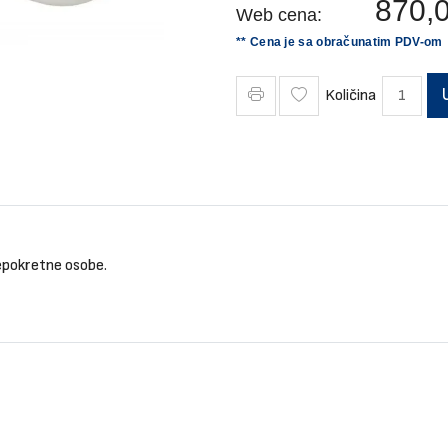
870,
Web cena:
** Cena je sa obračunatim PDV-om
Količina
nepokretne osobe.