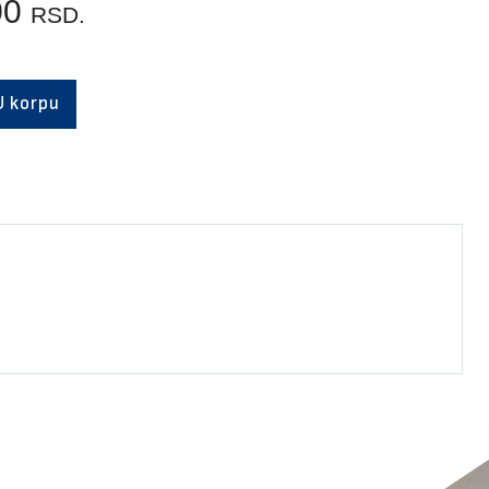
00
RSD.
U korpu