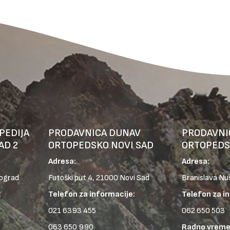
PEDIJA
PRODAVNICA DUNAV
PRODAVNI
AD 2
ORTOPEDSKO NOVI SAD
ORTOPEDS
Adresa:
Adresa:
eograd
Futoški put 4, 21000 Novi Sad
Branislava Nu
:
Telefon za informacije:
Telefon za i
021 6393 455
062 650 503
063 650 990
Radno vreme