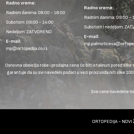
Radno vreme:
Radno vreme:
Radnim danima: 08:00 - 18:00
Radnim danima: 09:00 - 
Subotom: 09:00 - 14:00
Subotom i nedeljom: ZA
Nedeljom: ZATVORENO
E-mail:
E-mail:
mp.palmoticeva@ortopedi
mp@ortopedija.co.rs
Osnovna obeležja robe i prodajna cena će biti istaknuti pored sl
garantuje da su svi navedeni podaci u vezi proizvoda niti slike 10
Sve cene navedene na s
ORTOPEDIJA - NOVI 