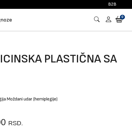
B2B
0
gnoze
ICINSKA PLASTIČNA SA
M
gija
Moždani udar (hemiplegije)
00
RSD.