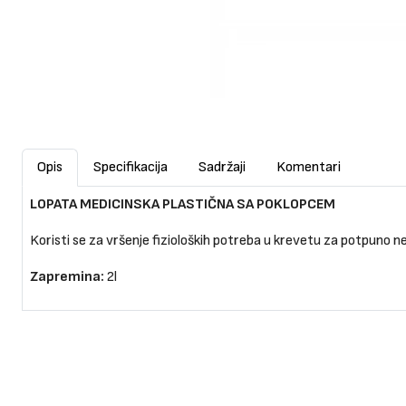
Opis
Specifikacija
Sadržaji
Komentari
LOPATA MEDICINSKA PLASTIČNA SA POKLOPCEM
Koristi se za vršenje fizioloških potreba u krevetu za potpuno 
Zapremina:
2l