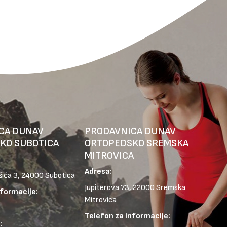
CA DUNAV
PRODAVNICA DUNAV
KO SUBOTICA
ORTOPEDSKO SREMSKA
MITROVICA
Adresa:
šića 3, 24000 Subotica
Jupiterova 73, 22000 Sremska
nformacije:
Mitrovica
Telefon za informacije:
: