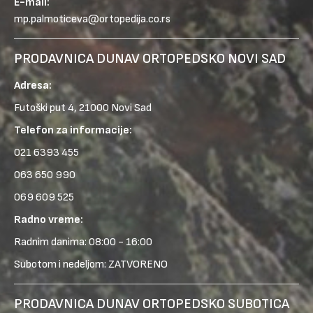
E-mail:
mp.palmoticeva@ortopedija.co.rs
PRODAVNICA DUNAV ORTOPEDSKO NOVI SAD
Adresa:
Futoški put 4, 21000 Novi Sad
Telefon za informacije:
021 6393 455
063 650 990
069 609 525
Radno vreme:
Radnim danima: 08:00 - 16:00
Subotom i nedeljom: ZATVORENO
PRODAVNICA DUNAV ORTOPEDSKO SUBOTICA