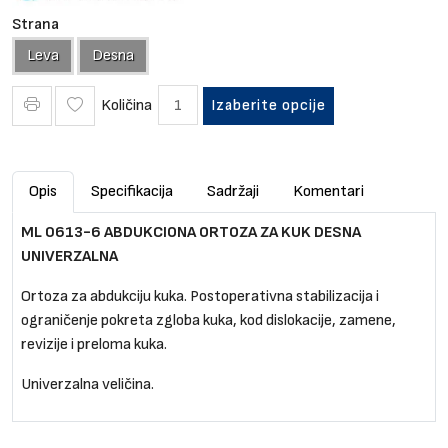
Strana
Leva
Desna
Količina
Izaberite opcije
Opis
Specifikacija
Sadržaji
Komentari
ML 0613-6 ABDUKCIONA ORTOZA ZA KUK DESNA
UNIVERZALNA
Ortoza za abdukciju kuka. Postoperativna stabilizacija i
ograničenje pokreta zgloba kuka, kod dislokacije, zamene,
revizije i preloma kuka.
Univerzalna veličina.