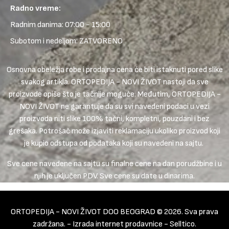
Radno vreme:
Radnim danima: 07:00 - 15:00
Subotom i nedeljom: ZATVORENO
Osnovna obeležja robe i prodajna cena će biti istaknuti pored slike
svakog artikla. ORTOPEDIJA - NOVI ŽIVOT nastoji da sve
proizvode opiše što je tačnije moguće. Međutim, ORTOPEDIJA -
NOVI ŽIVOT ne garantuje da su svi navedeni podaci u vezi
proizvoda niti slike 100% tačni, kompletni, pouzdani i bez
grešaka. Potrošač može izjaviti reklamaciju ukoliko proizvod koji
je kupio odstupa od podataka koji su navedeni na sajtu.
Sve cene navedene na sajtu su finalne cene na dan porudžbine i u
njih je uključen PDV. Sve cene su date u dinarima.
ORTOPEDIJA - NOVI ŽIVOT DOO BEOGRAD © 2026. Sva prava
zadržana. -
Izrada internet prodavnice
-
Selltico.