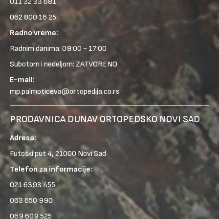
011 32 33 681
062 800 16 25
Radno vreme:
Radnim danima: 09:00 - 17:00
Subotom i nedeljom: ZATVORENO
E-mail:
mp.palmoticeva@ortopedija.co.rs
PRODAVNICA DUNAV ORTOPEDSKO NOVI SAD
Adresa:
Futoški put 4, 21000 Novi Sad
Telefon za informacije:
021 6393 455
063 650 990
069 609 525