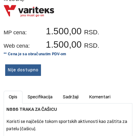
1.500,00
RSD.
MP cena:
1.500,00
RSD.
Web cena:
** Cena je sa obračunatim PDV-om
Nije dostupno
Opis
Specifikacija
Sadržaji
Komentari
N886 TRAKA ZA ČAŠICU
Koristi se najčešće tokom sportskih aktivnosti kao zaštita za
patelu (čašicu).