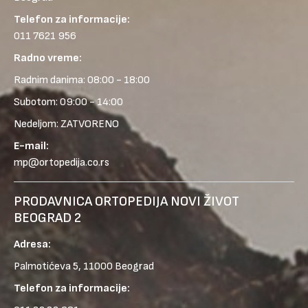
Telefon za informacije:
011 7621 956
Radno vreme:
Radnim danima: 08:00 - 18:00
Subotom: 09:00 - 14:00
Nedeljom: ZATVORENO
E-mail:
mp@ortopedija.co.rs
PRODAVNICA ORTOPEDIJA NOVI ŽIVOT
BEOGRAD 2
Adresa:
Palmotićeva 5, 11000 Beograd
Telefon za informacije: