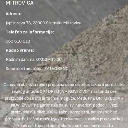
MITROVICA
Adresa:
Jupiterova 73, 22000 Sremska Mitrovica
Telefon za informacije:
063 610 913
Radno vreme:
Radnim danima: 07:00 - 15:00
Subotom i nedeljom: ZATVORENO
Osnovna obeležja robe i prodajna cena će biti istaknuti pored slike
svakog artikla. ORTOPEDIJA - NOVI ŽIVOT nastoji da sve
proizvode opiše što je tačnije moguće. Međutim, ORTOPEDIJA -
NOVI ŽIVOT ne garantuje da su svi navedeni podaci u vezi
proizvoda niti slike 100% tačni, kompletni, pouzdani i bez
grešaka. Potrošač može izjaviti reklamaciju ukoliko proizvod koji
je kupio odstupa od podataka koji su navedeni na sajtu.