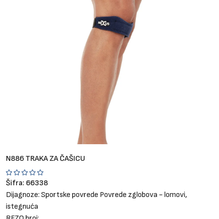
Brendovi
Blog
Dijagnoze
N886 TRAKA ZA ČAŠICU
Šifra:
66338
Dijagnoze:
Sportske povrede
Povrede zglobova - lomovi,
istegnuća
RFZO broj: