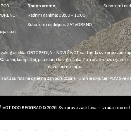
17:00
Radno vreme:
Subotom i ne
TVORENO
Radnim danima: 08:00 - 16:00
Subotom i nedeljom: ZATVORENO
ja.co.rs
ike svakog artikla. ORTOPEDIJA - NOVI ŽIVOT nastoji da sve proizvode
0% tačni, kompletni, pouzdani i bez grešaka. Potrošač može izjaviti rek
navedeni na sajtu.
ajtu su finalne cene na dan porudžbine i u njih je uključen PDV. Sve c
ŽIVOT DOO BEOGRAD © 2026. Sva prava zadržana. -
Izrada interne