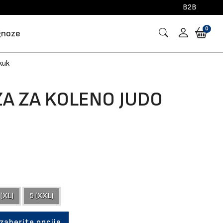
B2B
0
gnoze
kuk
A ZA KOLENO JUDO
 (XL)
5 (XXL)
Izaberite opcije