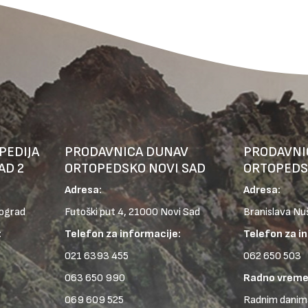
PEDIJA
PRODAVNICA DUNAV
PRODAVNI
AD 2
ORTOPEDSKO NOVI SAD
ORTOPEDS
Adresa:
Adresa:
eograd
Futoški put 4, 21000 Novi Sad
Branislava Nu
:
Telefon za informacije:
Telefon za i
021 6393 455
062 650 503
063 650 990
Radno vreme
069 609 525
Radnim danima