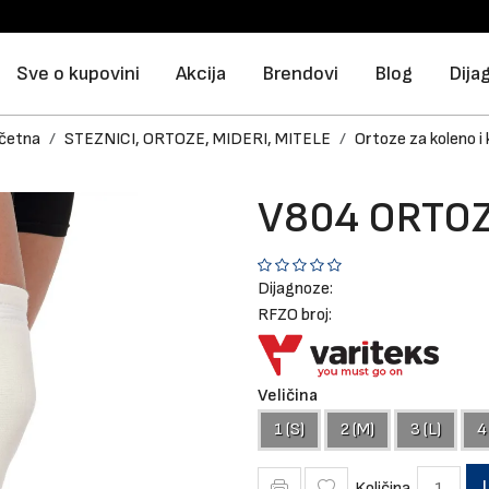
Sve o kupovini
Akcija
Brendovi
Blog
Dija
četna
STEZNICI, ORTOZE, MIDERI, MITELE
Ortoze za koleno i 
V804 ORTOZ
Dijagnoze:
RFZO broj:
Veličina
1 (S)
2 (M)
3 (L)
4
Količina