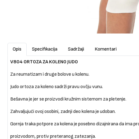
Opis
Specifikacija
Sadržaji
Komentari
V804 ORTOZA ZA KOLENO JUDO
Za reumatizam i druge bolove u kolenu.
Judo ortoza za koleno sadrži pravu ovčju vunu.
Bešavna je jer se proizvodi kružnim sistemom za pletenje.
Zahvaljujući ovoj osobini, zadnji deo kolena je udoban.
Gornja traka potpore za kolena je posebno dizajnirana da ima pro
proizvodom, protiv preteranog zatezanja.