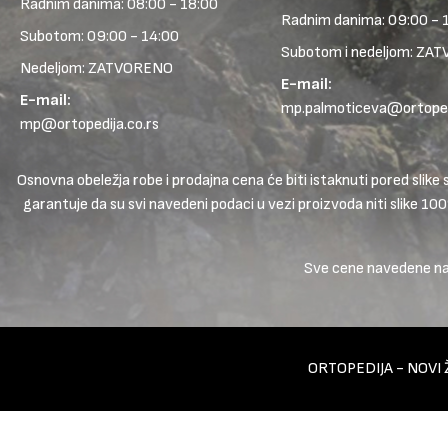
Radnim danima: 08:00 - 18:00
Radnim danima: 09:00 - 
Subotom: 09:00 - 14:00
Subotom i nedeljom: ZA
Nedeljom: ZATVORENO
E-mail:
E-mail:
mp.palmoticeva@ortopedi
mp@ortopedija.co.rs
Osnovna obeležja robe i prodajna cena će biti istaknuti pored sl
garantuje da su svi navedeni podaci u vezi proizvoda niti slike 10
Sve cene navedene na s
ORTOPEDIJA - NOVI 