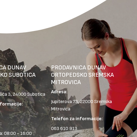
CA DUNAV
PRODAVNICA DUNAV
KO SUBOTICA
ORTOPEDSKO SREMSKA
MITROVICA
Adresa:
šića 3, 24000 Subotica
Jupiterova 73, 22000 Sremska
nformacije:
Mitrovica
Telefon za informacije:
:
063 610 913
: 08:00 - 16:00