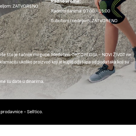
Radno vreme:
deljom: ZATVORENO
Radnim danima: 07:00 - 15:00
Subotom i nedeljom: ZATVORENO
 opiše što je tačnije moguće. Međutim, ORTOPEDIJA - NOVI ŽIVOT ne
lamaciju ukoliko proizvod koji je kupio odstupa od podataka koji su
ene su date u dinarima.
t prodavnice
-
Selltico.