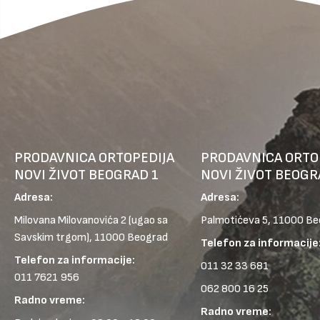
PRODAVNICA ORTOPEDIJA
PRODAVNICA ORTO
NOVI ŽIVOT BEOGRAD 1
NOVI ŽIVOT BEOGR
Adresa:
Adresa:
Milovana Milovanovića 2
(ugao sa
Palmotićeva 5, 11000 B
Savskim trgom), 11000 Beograd
Telefon za informacije
Telefon za informacije:
011 32 33 681
011 7621 956
062 800 16 25
Radno vreme:
Radno vreme: