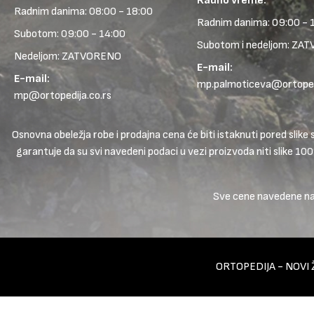
Radno vreme:
Radnim danima: 08:00 - 18:00
Radnim danima: 09:00 - 
Subotom: 09:00 - 14:00
Subotom i nedeljom: ZA
Nedeljom: ZATVORENO
E-mail:
E-mail:
mp.palmoticeva@ortopedi
mp@ortopedija.co.rs
Osnovna obeležja robe i prodajna cena će biti istaknuti pored sl
garantuje da su svi navedeni podaci u vezi proizvoda niti slike 10
Sve cene navedene na s
ORTOPEDIJA - NOVI 