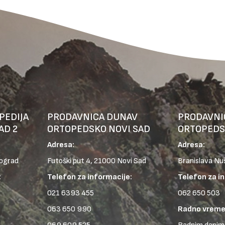
PEDIJA
PRODAVNICA DUNAV
PRODAVNI
AD 2
ORTOPEDSKO NOVI SAD
ORTOPEDS
Adresa:
Adresa:
eograd
Futoški put 4, 21000 Novi Sad
Branislava Nu
:
Telefon za informacije:
Telefon za i
021 6393 455
062 650 503
063 650 990
Radno vreme