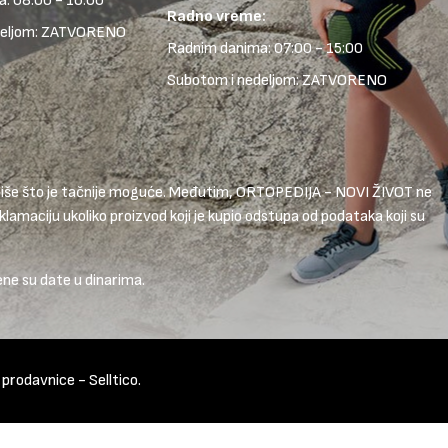
: 08:00 - 16:00
Radno vreme:
deljom: ZATVORENO
Radnim danima: 07:00 - 15:00
Subotom i nedeljom: ZATVORENO
 opiše što je tačnije moguće. Međutim, ORTOPEDIJA - NOVI ŽIVOT ne
lamaciju ukoliko proizvod koji je kupio odstupa od podataka koji su
ene su date u dinarima.
t prodavnice
-
Selltico.