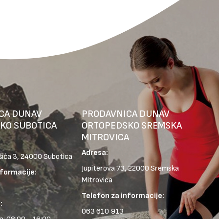
CA DUNAV
PRODAVNICA DUNAV
KO SUBOTICA
ORTOPEDSKO SREMSKA
MITROVICA
Adresa:
šića 3, 24000 Subotica
Jupiterova 73, 22000 Sremska
nformacije:
Mitrovica
Telefon za informacije:
:
063 610 913