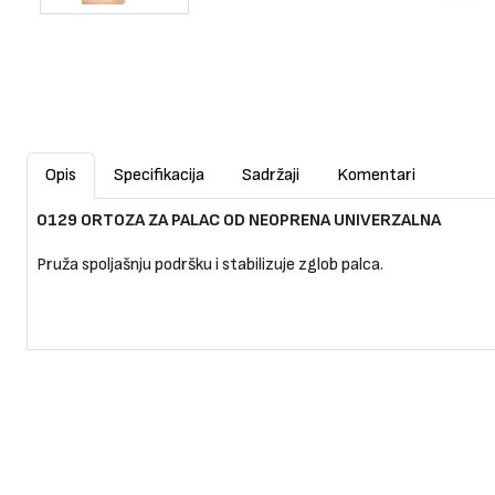
Opis
Specifikacija
Sadržaji
Komentari
0129 ORTOZA ZA PALAC OD NEOPRENA UNIVERZALNA
Pruža spoljašnju podršku i stabilizuje zglob palca.