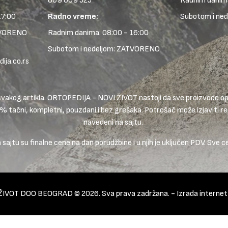
069 609 525
Radnim danima
17:00
Radno vreme:
Subotom i ne
TVORENO
Radnim danima: 08:00 - 16:00
Subotom i nedeljom: ZATVORENO
ja.co.rs
ike svakog artikla. ORTOPEDIJA - NOVI ŽIVOT nastoji da sve proizvode
0% tačni, kompletni, pouzdani i bez grešaka. Potrošač može izjaviti rek
navedeni na sajtu.
ajtu su finalne cene na dan porudžbine i u njih je uključen PDV. Sve c
ŽIVOT DOO BEOGRAD © 2026. Sva prava zadržana. -
Izrada interne