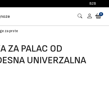
B2B
0
gnoze
age za prste
A ZA PALAC OD
DESNA UNIVERZALNA