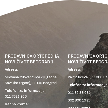
PRODAVNICA ORTOPEDIJA
PRODAVNICA ORTO
NOVI ŽIVOT BEOGRAD 1
NOVI ŽIVOT BEOGR
Adresa:
Adresa:
Milovana Milovanovića 2
(ugao sa
Palmotićeva 5, 11000 B
Savskim trgom), 11000 Beograd
Telefon za informacije
Telefon za informacije:
011 32 33 681
011 7621 956
062 800 16 25
Radno vreme: