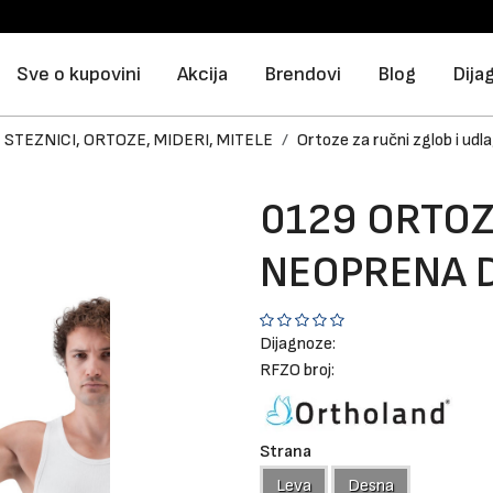
Sve o kupovini
Akcija
Brendovi
Blog
Dija
STEZNICI, ORTOZE, MIDERI, MITELE
Ortoze za ručni zglob i udl
0129 ORTOZ
NEOPRENA 
Dijagnoze:
RFZO broj:
Strana
Leva
Desna