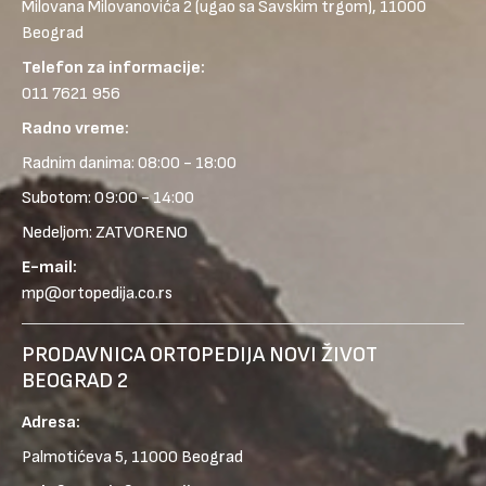
Milovana Milovanovića 2
(ugao sa Savskim trgom), 11000
Beograd
Telefon za informacije:
011 7621 956
Radno vreme:
Radnim danima: 08:00 - 18:00
Subotom: 09:00 - 14:00
Nedeljom: ZATVORENO
E-mail:
mp@ortopedija.co.rs
PRODAVNICA ORTOPEDIJA NOVI ŽIVOT
BEOGRAD 2
Adresa:
Palmotićeva 5, 11000 Beograd