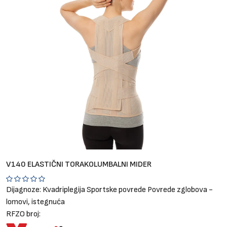
Brendovi
Blog
Dijagnoze
V140 ELASTIČNI TORAKOLUMBALNI MIDER
Dijagnoze:
Kvadriplegija
Sportske povrede
Povrede zglobova -
lomovi, istegnuća
RFZO broj: