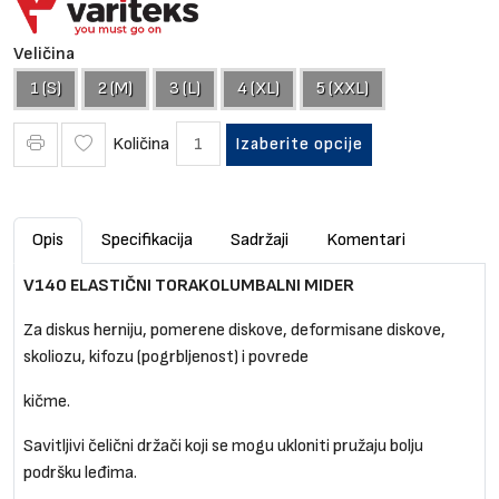
Veličina
1 (S)
2 (M)
3 (L)
4 (XL)
5 (XXL)
Količina
Izaberite opcije
Opis
Specifikacija
Sadržaji
Komentari
V140 ELASTIČNI TORAKOLUMBALNI MIDER
Za diskus herniju, pomerene diskove, deformisane diskove,
skoliozu, kifozu (pogrbljenost) i povrede
kičme.
Savitljivi čelični držači koji se mogu ukloniti pružaju bolju
podršku leđima.