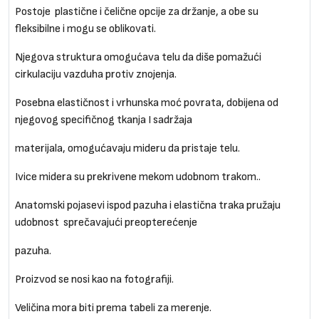
Postoje plastične i čelične opcije za držanje, a obe su
fleksibilne i mogu se oblikovati.
Njegova struktura omogućava telu da diše pomažući
cirkulaciju vazduha protiv znojenja.
Posebna elastičnost i vrhunska moć povrata, dobijena od
njegovog specifičnog tkanja I sadržaja
materijala, omogućavaju mideru da pristaje telu.
Ivice midera su prekrivene mekom udobnom trakom..
Anatomski pojasevi ispod pazuha i elastična traka pružaju
udobnost sprečavajući preopterećenje
pazuha.
Proizvod se nosi kao na fotografiji.
Veličina mora biti prema tabeli za merenje.