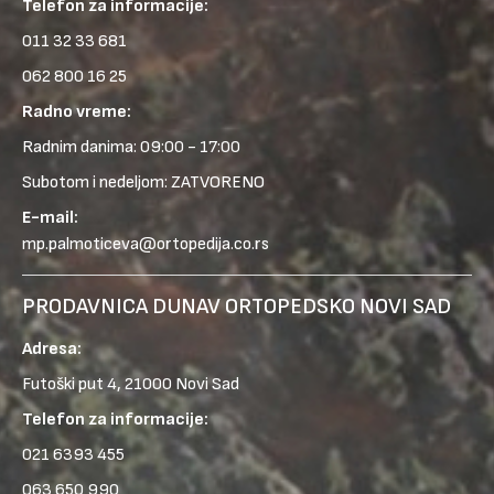
Telefon za informacije:
011 32 33 681
062 800 16 25
Radno vreme:
Radnim danima: 09:00 - 17:00
Subotom i nedeljom: ZATVORENO
E-mail:
mp.palmoticeva@ortopedija.co.rs
PRODAVNICA DUNAV ORTOPEDSKO NOVI SAD
Adresa:
Futoški put 4, 21000 Novi Sad
Telefon za informacije:
021 6393 455
063 650 990