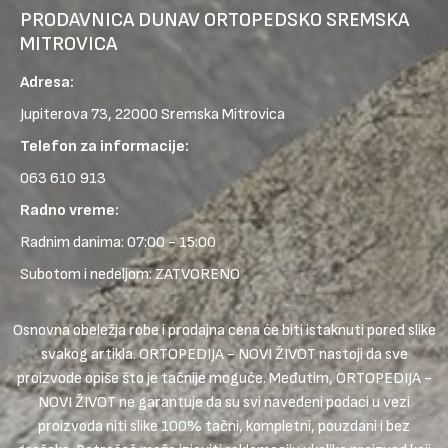
PRODAVNICA DUNAV ORTOPEDSKO SREMSKA
MITROVICA
Adresa:
Jupiterova 73, 22000 Sremska Mitrovica
Telefon za informacije:
063 610 913
Radno vreme:
Radnim danima: 07:00 - 15:00
Subotom i nedeljom: ZATVORENO
Osnovna obeležja robe i prodajna cena će biti istaknuti pored slike
svakog artikla. ORTOPEDIJA - NOVI ŽIVOT nastoji da sve
proizvode opiše što je tačnije moguće. Međutim, ORTOPEDIJA -
NOVI ŽIVOT ne garantuje da su svi navedeni podaci u vezi
proizvoda niti slike 100% tačni, kompletni, pouzdani i bez