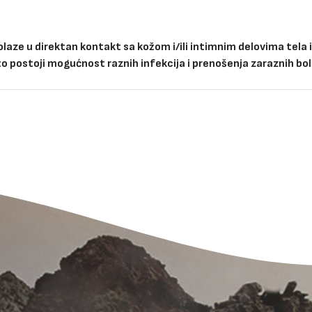
olaze u direktan kontakt sa kožom i/ili intimnim delovima tela 
što postoji mogućnost raznih infekcija i prenošenja zaraznih bol