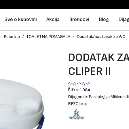
Sve o kupovini
Akcija
Brendovi
Blog
Dija
Početna
TOALETNA POMAGALA
Dodatak/nastavak za WC
DODATAK ZA
CLIPER II
Šifra:
1984
Dijagnoze:
Paraplegija
Mišićna di
RFZO broj: