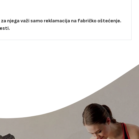
i za njega važi samo reklamacija na fabričko oštećenje.
esti.