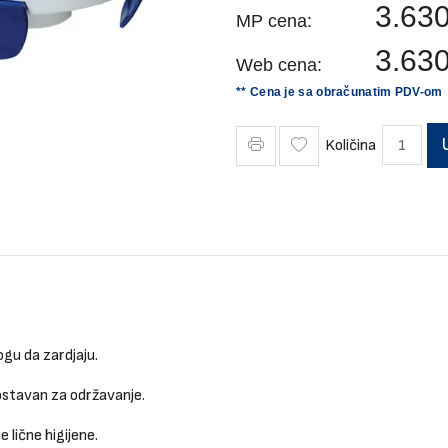
3.63
MP cena:
3.63
Web cena:
** Cena je sa obračunatim PDV-om
Količina
ogu da zardjaju.
nostavan za održavanje.
 lične higijene.