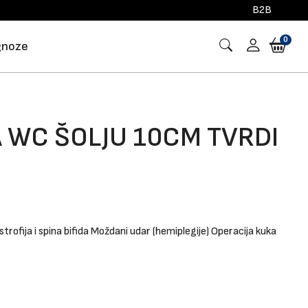
B2B
0
gnoze
 WC ŠOLJU 10CM TVRDI
strofija i spina bifida
Moždani udar (hemiplegije)
Operacija kuka