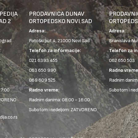
PEDIJA
PRODAVNICA DUNAV
PRODAVNI
AD 2
ORTOPEDSKO NOVI SAD
ORTOPEDS
Adresa:
Adresa:
eograd
Futoški put 4, 21000 Novi Sad
Branislava Nu
:
Telefon za informacije:
Telefon za i
021 6393 455
062 650 503
063 650 990
Radno vreme
069 609 525
Radnim danima
17:00
Radno vreme:
Subotom i ne
TVORENO
Radnim danima: 08:00 - 16:00
Subotom i nedeljom: ZATVORENO
ja.co.rs