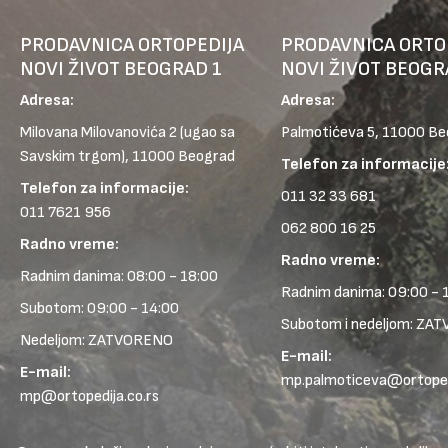
PRODAVNICA ORTOPEDIJA
PRODAVNICA ORTO
NOVI ŽIVOT BEOGRAD 1
NOVI ŽIVOT BEOGR
Adresa:
Adresa:
Milovana Milovanovića 2
(ugao sa
Palmotićeva 5, 11000 B
Savskim trgom), 11000 Beograd
Telefon za informacije
Telefon za informacije:
011 32 33 681
011 7621 956
062 800 16 25
Radno vreme:
Radno vreme:
Radnim danima: 08:00 - 18:00
Radnim danima: 09:00 - 
Subotom: 09:00 - 14:00
Subotom i nedeljom: ZA
Nedeljom: ZATVORENO
E-mail:
E-mail:
mp.palmoticeva@ortopedi
mp@ortopedija.co.rs