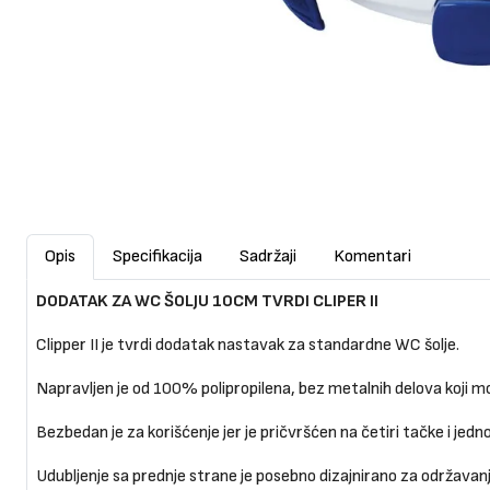
Opis
Specifikacija
Sadržaji
Komentari
DODATAK ZA WC ŠOLJU 10CM TVRDI CLIPER II
Clipper II je tvrdi dodatak nastavak za standardne WC šolje.
Napravljen je od 100% polipropilena, bez metalnih delova koji m
Bezbedan je za korišćenje jer je pričvršćen na četiri tačke i jed
Udubljenje sa prednje strane je posebno dizajnirano za održavanje