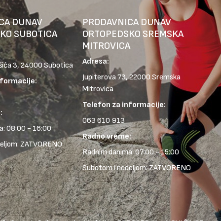
CA DUNAV
PRODAVNICA DUNAV
KO SUBOTICA
ORTOPEDSKO SREMSKA
MITROVICA
Adresa:
šića 3, 24000 Subotica
Jupiterova 73, 22000 Sremska
nformacije:
Mitrovica
Telefon za informacije:
:
063 610 913
: 08:00 - 16:00
Radno vreme:
deljom: ZATVORENO
Radnim danima: 07:00 - 15:00
Subotom i nedeljom: ZATVORENO