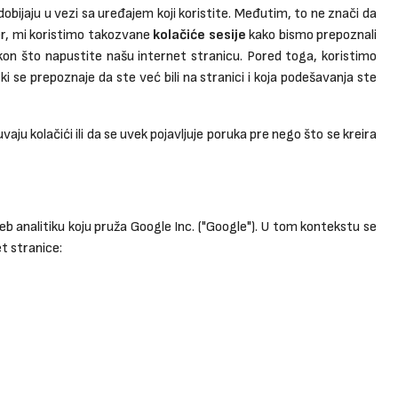
obijaju u vezi sa uređajem koji koristite. Međutim, to ne znači da
mer, mi koristimo takozvane
kolačiće sesije
kako bismo prepoznali
nakon što napustite našu internet stranicu. Pored toga, koristimo
se prepoznaje da ste već bili na stranici i koja podešavanja ste
 kolačići ili da se uvek pojavljuje poruka pre nego što se kreira
eb analitiku koju pruža Google Inc. ("Google"). U tom kontekstu se
et stranice: