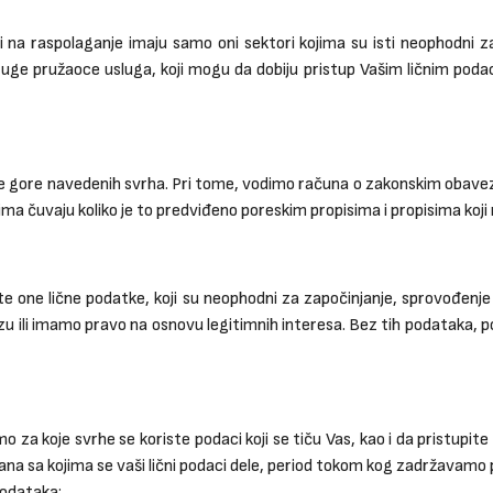
a raspolaganje imaju samo oni sektori kojima su isti neophodni za i
uge pružaoce usluga, koji mogu da dobiju pristup Vašim ličnim podaci
nje gore navedenih svrha. Pri tome, vodimo računa o zakonskim obave
a čuvaju koliko je to predviđeno poreskim propisima i propisima koji 
 one lične podatke, koji su neophodni za započinjanje, sprovođenje
ezu ili imamo pravo na osnovu legitimnih interesa. Bez tih podataka,
a koje svrhe se koriste podaci koji se tiču Vas, kao i da pristupite
trana sa kojima se vaši lični podaci dele, period tokom kog zadržavamo
podataka;