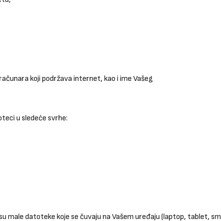
 računara koji podržava internet, kao i ime Vašeg
teci u sledeće svrhe:
 su male datoteke koje se čuvaju na Vašem uređaju (laptop, tablet, sma