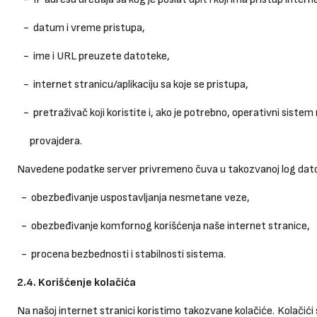
- datum i vreme pristupa,
- ime i URL preuzete datoteke,
- internet stranicu/aplikaciju sa koje se pristupa,
- pretraživač koji koristite i, ako je potrebno, operativni sistem
provajdera.
Navedene podatke server privremeno čuva u takozvanoj log dato
- obezbeđivanje uspostavljanja nesmetane veze,
- obezbeđivanje komfornog korišćenja naše internet stranice,
- procena bezbednosti i stabilnosti sistema.
2.4. Korišćenje kolačića
Na našoj internet stranici koristimo takozvane kolačiće. Kolačići