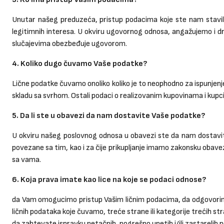
Unutar našeg preduzeća, pristup podacima koje ste nam stavili n
legitimnih interesa. U okviru ugovornog odnosa, angažujemo i dr
slučajevima obezbeđuje ugovorom.
4. Koliko dugo čuvamo Vaše podatke?
Lične podatke čuvamo onoliko koliko je to neophodno za ispunje
skladu sa svrhom. Ostali podaci o realizovanim kupovinama i kupcim
5. Da li ste u obavezi da nam dostavite Vaše podatke?
U okviru našeg poslovnog odnosa u obavezi ste da nam dostavite
povezane sa tim, kao i za čije prikupljanje imamo zakonsku obav
sa vama.
6. Koja prava imate kao lice na koje se podaci odnose?
da Vam omogucimo pristup Vašim ličnim podacima, da odgovorimo z
ličnih podataka koje čuvamo, treće strane ili kategorije trećih s
da zahtevate ispravku netačnih, pogrešno unetih i/ili zastarelih 