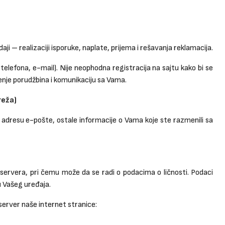
ji – realizaciji isporuke, naplate, prijema i rešavanja reklamacija.
lefona, e-mail). Nije neophodna registracija na sajtu kako bi se
ćenje porudžbina i komunikaciju sa Vama.
reža)
a, adresu e-pošte, ostale informacije o Vama koje ste razmenili sa
ervera, pri čemu može da se radi o podacima o ličnosti. Podaci
u Vašeg uređaja.
server naše internet stranice: