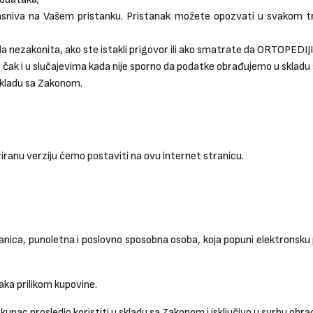
zasniva na Vašem pristanku. Pristanak možete opozvati u svakom tr
a nezakonita, ako ste istakli prigovor ili ako smatrate da ORTOPEDIJ
 čak i u slučajevima kada nije sporno da podatke obrađujemo u sklad
 skladu sa Zakonom.
uriranu verziju ćemo postaviti na ovu internet stranicu.
anica, punoletna i poslovno sposobna osoba, koja popuni elektronsku p
ka prilikom kupovine.
upac prosledio koristiti u skladu sa Zakonom i isključivo u svrhu obrad