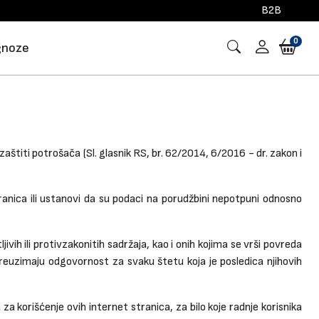
B2B
0
gnoze
aštiti potrošača (Sl. glasnik RS, br. 62/2014, 6/2016 - dr. zakon i
ranica ili ustanovi da su podaci na porudžbini nepotpuni odnosno
ljivih ili protivzakonitih sadržaja, kao i onih kojima se vrši povreda
i preuzimaju odgovornost za svaku štetu koja je posledica njihovih
 za korišćenje ovih internet stranica, za bilo koje radnje korisnika