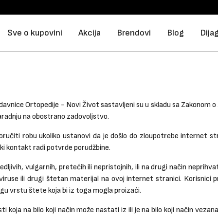
Sve o kupovini
Akcija
Brendovi
Blog
Dija
odavnice Ortopedije - Novi Život sastavljeni su u skladu sa Zakonom o z
radnju na obostrano zadovoljstvo.
ručiti robu ukoliko ustanovi da je došlo do zloupotrebe internet st
ki kontakt radi potvrde porudžbine.
jivih, vulgarnih, pretećih ili nepristojnih, ili na drugi način neprihvat
iruse ili drugi štetan materijal na ovoj internet stranici. Korisnic
gu vrstu štete koja bi iz toga mogla proizaći.
oja na bilo koji način može nastati iz ili je na bilo koji način vezana