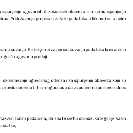
spunjenje ugovornih ili zakonskih obaveza ili u svrhu ispunjenja
ma. Pridržavanje propisa o zaštiti podataka o ličnosti se u ovim
zama čuvanja. Kriterijume za period čuvanja podataka kreiramo u
regulišu ugovor o prodaji.
 i okončavanje ugovornog odnosa i za ispunjenje obaveza koje su
 po pravilu nećemo biti u mogućnosti da započnemo poslovni odnos
 takvim ličnim podacima, da znate svrhu obrade, kategorije Vaših
 podatke;