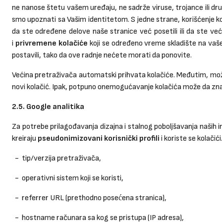
ne nanose štetu vašem uređaju, ne sadrže viruse, trojance ili dru
smo upoznati sa Vašim identitetom. S jedne strane, korišćenje ko
da ste određene delove naše stranice već posetili ili da ste ve
i
privremene kolačiće
koji se određeno vreme skladište na vaše
postavili, tako da ove radnje nećete morati da ponovite.
Većina pretraživača automatski prihvata kolačiće. Međutim, može
novi kolačić. Ipak, potpuno onemogućavanje kolačića može da zna
2.5. Google analitika
Za potrebe prilagođavanja dizajna i stalnog poboljšavanja naših i
kreiraju
pseudonimizovani korisnički profili
i koriste se kolačic
- tip/verzija pretraživača,
- operativni sistem koji se koristi,
- referrer URL (prethodno posećena stranica),
- hostname računara sa kog se pristupa (IP adresa),