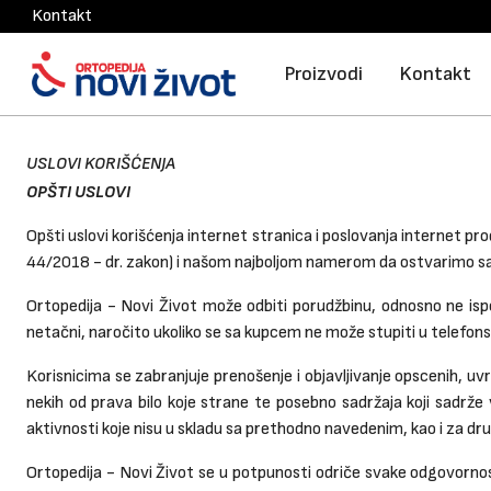
Kontakt
Proizvodi
Kontakt
USLOVI KORIŠĆENJA
OPŠTI USLOVI
Opšti uslovi korišćenja internet stranica i poslovanja internet pr
44/2018 - dr. zakon) i našom najboljom namerom da ostvarimo sa
Ortopedija - Novi Život može odbiti porudžbinu, odnosno ne ispo
netačni, naročito ukoliko se sa kupcem ne može stupiti u telefons
Korisnicima se zabranjuje prenošenje i objavljivanje opscenih, uvredl
nekih od prava bilo koje strane te posebno sadržaja koji sadrže v
aktivnosti koje nisu u skladu sa prethodno navedenim, kao i za dru
Ortopedija - Novi Život se u potpunosti odriče svake odgovornosti k