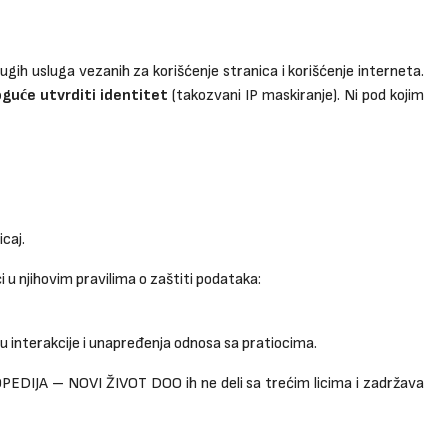
rugih usluga vezanih za korišćenje stranica i korišćenje interneta.
guće utvrditi identitet
(takozvani IP maskiranje). Ni pod kojim
caj.
u njihovim pravilima o zaštiti podataka:
 interakcije i unapređenja odnosa sa pratiocima.
OPEDIJA – NOVI ŽIVOT DOO ih ne deli sa trećim licima i zadržava