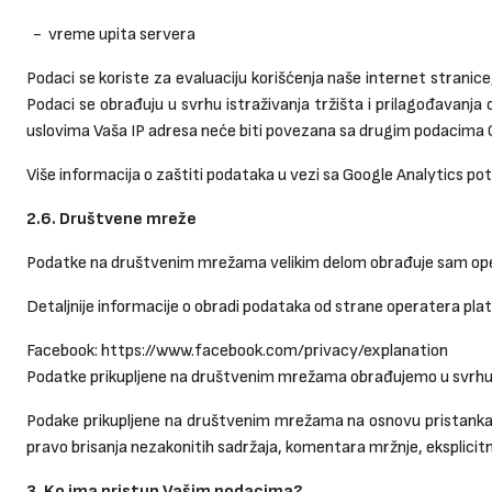
- vreme upita servera
Podaci se koriste za evaluaciju korišćenja naše internet stranice,
Podaci se obrađuju u svrhu istraživanja tržišta i prilagođavanja
uslovima Vaša IP adresa neće biti povezana sa drugim podacima
Više informacija o zaštiti podataka u vezi sa Google Analytics pot
2.6. Društvene mreže
Podatke na društvenim mrežama velikim delom obrađuje sam ope
Detaljnije informacije o obradi podataka od strane operatera pl
Facebook:
https://www.facebook.com/privacy/explanation
Podatke prikupljene na društvenim mrežama obrađujemo u svrhu in
Podake prikupljene na društvenim mrežama na osnovu pristanka -
pravo brisanja nezakonitih sadržaja, komentara mržnje, eksplicitni 
3. Ko ima pristup Vašim podacima?