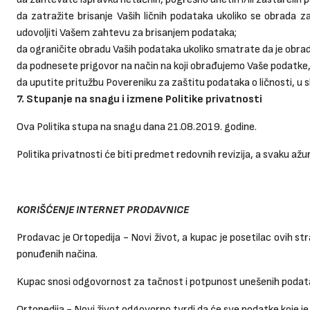
da zatražite brisanje Vaših ličnih podataka ukoliko se obrada 
udovoljiti Vašem zahtevu za brisanjem podataka;
da ograničite obradu Vaših podataka ukoliko smatrate da je obrad
da podnesete prigovor na način na koji obrađujemo Vaše podatke,
da uputite pritužbu Povereniku za zaštitu podataka o ličnosti, u
7. Stupanje na snagu i izmene Politike privatnosti
Ova Politika stupa na snagu dana 21.08.2019. godine.
Politika privatnosti će biti predmet redovnih revizija, a svaku až
KORIŠĆENJE INTERNET PRODAVNICE
Prodavac je Ortopedija - Novi život, a kupac je posetilac ovih str
ponuđenih načina.
Kupac snosi odgovornost za tačnost i potpunost unešenih podata
Ortopedija - Novi život odgovorno tvrdi da će sve podatke koje je k