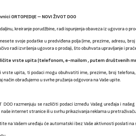
odavnici ORTOPEDIJE – NOVI ŽIVOT DOO
ljinu, kreiranje porudžbine, radi ispunjenja obaveza iz ugovora o proda
sete svoje podatke u predviđena polja (ime, prezime, adresu, broj te
jučivo radi izvršenja ugovora o prodaji, što obuhvata upravljanje i pra
ličite vrste upita (telefonom, e-mailom , putem društvenih m
 i vrste upita, ti podaci mogu obuhvatiti ime, prezime, broj telefon
vaj način obrađujemo u svrhe pružanja odgovora na Vaše upite.
OO razmenjuju se različiti podaci između Vašeg uređaja i našeg s
u naše internet stranice ili u svrhu prikazivanja reklama u pretraživač
tite na Vašem uređaju će automatski i bez Vaše aktivnosti poslati na 
etu,