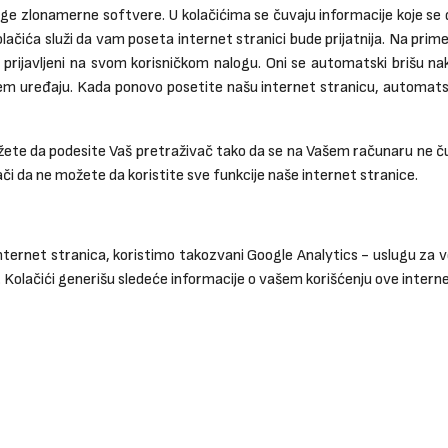
ge zlonamerne softvere. U kolačićima se čuvaju informacije koje se d
lačića služi da vam poseta internet stranici bude prijatnija. Na pri
ć prijavljeni na svom korisničkom nalogu. Oni se automatski brišu 
m uređaju. Kada ponovo posetite našu internet stranicu, automatski 
te da podesite Vaš pretraživač tako da se na Vašem računaru ne čuvaju
či da ne možete da koristite sve funkcije naše internet stranice.
nternet stranica, koristimo takozvani Google Analytics - uslugu za v
́i. Kolačići generišu sledeće informacije o vašem korišćenju ove intern