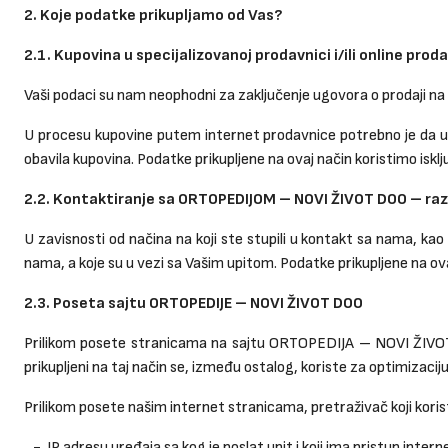
2. Koje podatke prikupljamo od Vas?
2.1. Kupovina u specijalizovanoj prodavnici i/ili online pr
Vaši podaci su nam neophodni za zaključenje ugovora o prodaji na da
U procesu kupovine putem internet prodavnice potrebno je da une
obavila kupovina. Podatke prikupljene na ovaj način koristimo iskl
2.2. Kontaktiranje sa ORTOPEDIJOM – NOVI ŽIVOT DOO – raz
U zavisnosti od načina na koji ste stupili u kontakt sa nama, kao
nama, a koje su u vezi sa Vašim upitom. Podatke prikupljene na o
2.3. Poseta sajtu ORTOPEDIJE – NOVI ŽIVOT DOO
Prilikom posete stranicama na sajtu ORTOPEDIJA – NOVI ŽIVOT D
prikupljeni na taj način se, između ostalog, koriste za optimizacij
Prilikom posete našim internet stranicama, pretraživač koji koris
- IP adresu uređaja sa kog je poslat upit i koji ima pristup intern