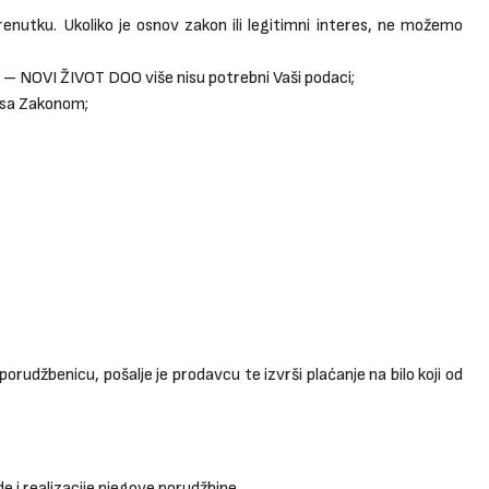
enutku. Ukoliko je osnov zakon ili legitimni interes, ne možemo
I – NOVI ŽIVOT DOO više nisu potrebni Vaši podaci;
u sa Zakonom;
orudžbenicu, pošalje je prodavcu te izvrši plaćanje na bilo koji od
e i realizacije njegove porudžbine.