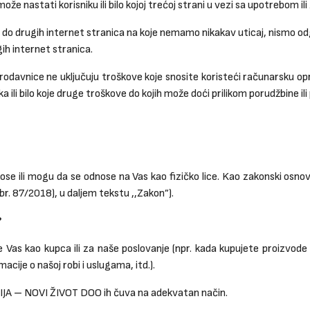
že nastati korisniku ili bilo kojoj trećoj strani u vezi sa upotrebom i
do drugih internet stranica na koje nemamo nikakav uticaj, nismo od
gih internet stranica.
odavnice ne uključuju troškove koje snosite koristeći računarsku op
li bilo koje druge troškove do kojih može doći prilikom porudžbine il
dnose ili mogu da se odnose na Vas kao fizičko lice. Kao zakonski osn
 br. 87/2018), u daljem tekstu ,,Zakon”).
?
Vas kao kupca ili za naše poslovanje (npr. kada kupujete proizvode o
ije o našoj robi i uslugama, itd.).
EDIJA – NOVI ŽIVOT DOO ih čuva na adekvatan način.