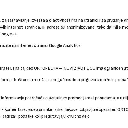
 za sastavljanje izveštaja o aktivnostima na stranici i za pružanje d
 ovih internet stranica. IP adrese su anonimizovane, tako da
nije mo
 Google-a.
ražite na internet stranici
Google Analytics
rater, i na taj deo ORTOPEDIJA – NOVI ŽIVOT DOO ima ograničen uti
atforma društvenih mreža i o mogućnostima prigovora možete pronaći 
formisanja potrošača o aktuelnim promocijama i ponudama, a u cilju
 komentare, video snimke, slike, lajkove…objavljuje operater. ORT
sadržaj i podatke koji predstavljaju krivično delo.