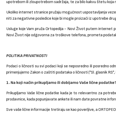
upotrebom ili zloupotrebom sadržaja, te za bilo kakvu štetu koja mo
Ukoliko internet stranice pružaju mogućnost uspostavljanja veze 
niti za negativne posledice koje bi mogle proizaći iz upotrebe dru
Usluge koje Vam pruža Ortopedija - Novi Život putem internet pr
Novi Život nije odgovorna za troškove telefona, prometa podataka i
POLITIKA PRIVATNOSTI
Podaci o ličnosti su svi podaci koji se neposredno ili posredno o
primenjujemo Zakon o zaštiti podataka o ličnosti ("Sl. glasnik RS",
1. Na koji način prikupljamo ili dobijamo Vaše lične podatke
Prikupljamo Vaše lične podatke kada je to relevantno za potrebe 
prodavnice, kada popunjavate ankete ili nam date povratne informac
Sve vaše lične informacije tretiraju se kao poverljive, a ORTOP