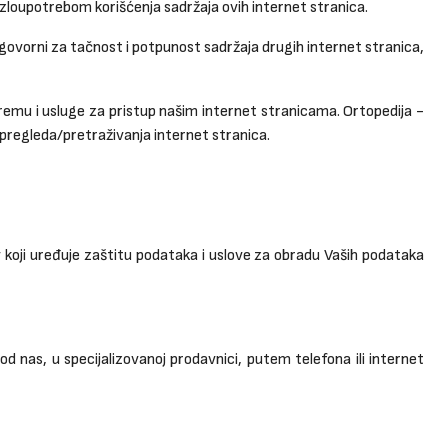
li zloupotrebom korišćenja sadržaja ovih internet stranica.
govorni za tačnost i potpunost sadržaja drugih internet stranica,
remu i usluge za pristup našim internet stranicama. Ortopedija -
i pregleda/pretraživanja internet stranica.
ov koji uređuje zaštitu podataka i uslove za obradu Vaših podataka
d nas, u specijalizovanoj prodavnici, putem telefona ili internet