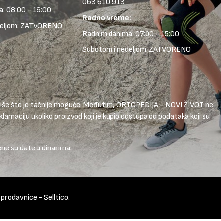
063 610 913
: 08:00 - 16:00
Radno vreme:
deljom: ZATVORENO
Radnim danima: 07:00 - 15:00
Subotom i nedeljom: ZATVORENO
 opiše što je tačnije moguće. Međutim, ORTOPEDIJA - NOVI ŽIVOT ne
lamaciju ukoliko proizvod koji je kupio odstupa od podataka koji su
ene su date u dinarima.
t prodavnice
-
Selltico.