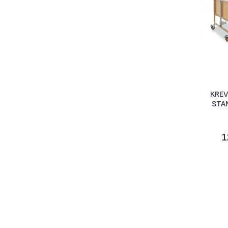
KREV
STA
1