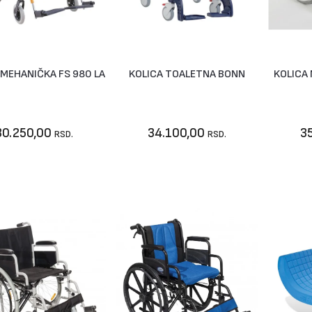
 MEHANIČKA FS 980 LA
KOLICA TOALETNA BONN
KOLICA
Vidi artikal
U korpu
30.250,00
34.100,00
3
RSD.
RSD.