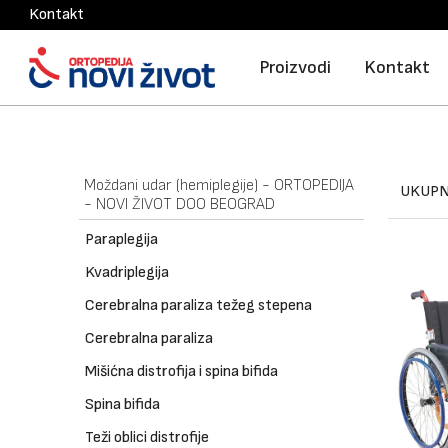
Kontakt
Proizvodi
Kontakt
Moždani udar (hemiplegije) - ORTOPEDIJA
UKUPN
- NOVI ŽIVOT DOO BEOGRAD
Paraplegija
Kvadriplegija
Cerebralna paraliza težeg stepena
Cerebralna paraliza
Mišićna distrofija i spina bifida
Spina bifida
Teži oblici distrofije