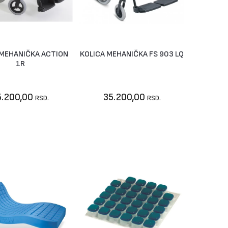
 MEHANIČKA ACTION
KOLICA MEHANIČKA FS 903 LQ
Vidi artikal
Vidi artikal
1R
5.200,00
35.200,00
RSD.
RSD.