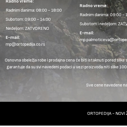
Radno vreme:
Radno vreme:
Radnim danima: 08:00 - 18:00
Radnim danima: 09:00 - 
Subotom: 09:00 - 14:00
Subotom i nedeljom: ZA
Nedeljom: ZATVORENO
E-mail:
E-mail:
mp.palmoticeva@ortopedi
mp@ortopedija.co.rs
Osnovna obeležja robe i prodajna cena će biti istaknuti pored sl
garantuje da su svi navedeni podaci u vezi proizvoda niti slike 10
Sve cene navedene na s
ORTOPEDIJA - NOVI 