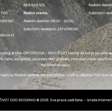
069 609 525
Radnim danima
17:00
Radno vreme:
Subotom i ne
TVORENO
Radnim danima: 08:00 - 16:00
Subotom i nedeljom: ZATVORENO
ja.co.rs
ike svakog artikla. ORTOPEDIJA - NOVI ŽIVOT nastoji da sve proizvode
0% tačni, kompletni, pouzdani i bez grešaka. Potrošač može izjaviti rek
navedeni na sajtu.
ajtu su finalne cene na dan porudžbine i u njih je uključen PDV. Sve c
ŽIVOT DOO BEOGRAD © 2026. Sva prava zadržana. -
Izrada interne