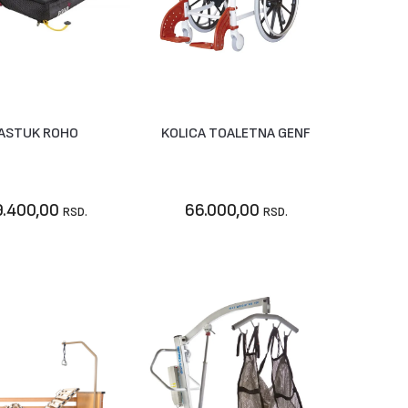
JASTUK ROHO
KOLICA TOALETNA GENF
Vidi artikal
Nije dostupno
9.400,00
66.000,00
RSD.
RSD.