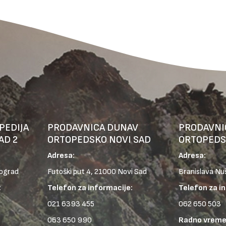
PEDIJA
PRODAVNICA DUNAV
PRODAVNI
AD 2
ORTOPEDSKO NOVI SAD
ORTOPEDS
Adresa:
Adresa:
eograd
Futoški put 4, 21000 Novi Sad
Branislava Nu
:
Telefon za informacije:
Telefon za i
021 6393 455
062 650 503
063 650 990
Radno vreme