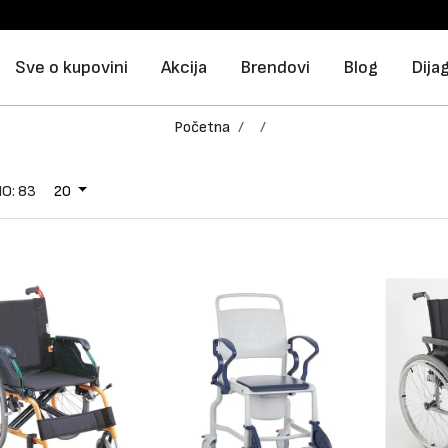
Sve o kupovini
Akcija
Brendovi
Blog
Dija
Početna
O: 83
20