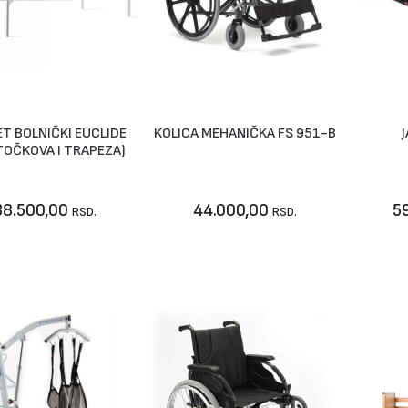
T BOLNIČKI EUCLIDE
KOLICA MEHANIČKA FS 951-B
U korpu
Vidi artikal
TOČKOVA I TRAPEZA)
38.500,00
44.000,00
5
RSD.
RSD.