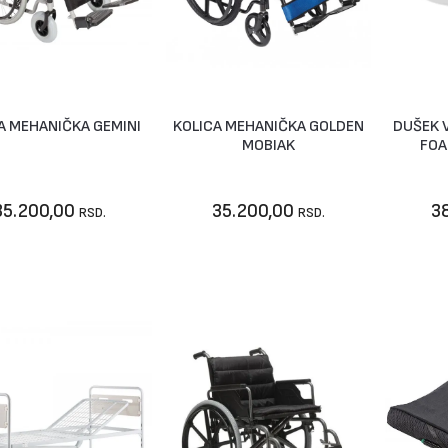
A MEHANIČKA GEMINI
KOLICA MEHANIČKA GOLDEN
DUŠEK 
Vidi artikal
Nije dostupno
MOBIAK
FOA
35.200,00
35.200,00
3
RSD.
RSD.