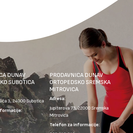
CA DUNAV
PRODAVNICA DUNAV
KO SUBOTICA
ORTOPEDSKO SREMSKA
MITROVICA
Adresa:
šića 3, 24000 Subotica
Jupiterova 73, 22000 Sremska
nformacije:
Mitrovica
Telefon za informacije:
: