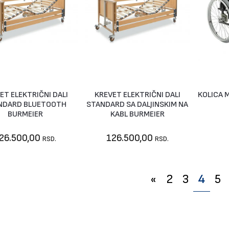
ET ELEKTRIČNI DALI
KREVET ELEKTRIČNI DALI
KOLICA 
Nije dostupno
U korpu
NDARD BLUETOOTH
STANDARD SA DALJINSKIM NA
BURMEIER
KABL BURMEIER
26.500,00
126.500,00
RSD.
RSD.
«
2
3
4
5