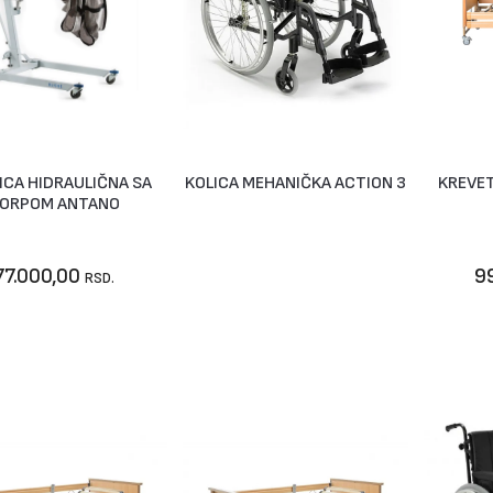
ICA HIDRAULIČNA SA
KOLICA MEHANIČKA ACTION 3
KREVET
Nije dostupno
Na Upit
ORPOM ANTANO
77.000,00
9
RSD.