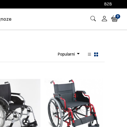
B2B
0
gnoze
Popularni