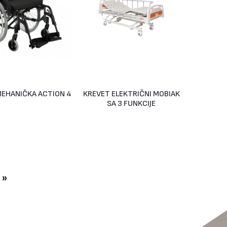
MEHANIČKA ACTION 4
KREVET ELEKTRIČNI MOBIAK
Na Upit
Na Upit
SA 3 FUNKCIJE
»