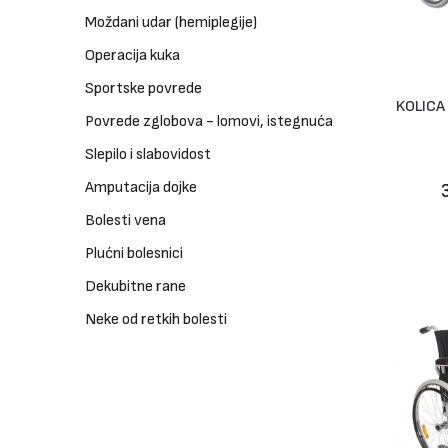
Moždani udar (hemiplegije)
Operacija kuka
Sportske povrede
KOLICA
Povrede zglobova - lomovi, istegnuća
Slepilo i slabovidost
Amputacija dojke
Bolesti vena
Plućni bolesnici
Dekubitne rane
Neke od retkih bolesti