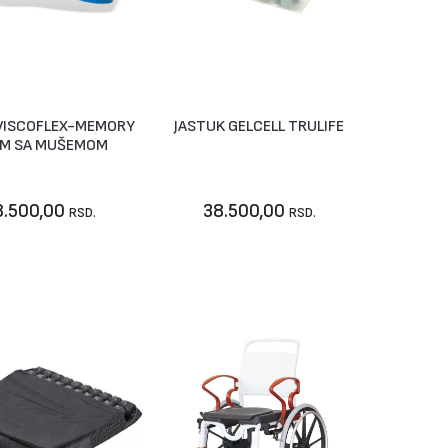
VISCOFLEX-MEMORY
JASTUK GELCELL TRULIFE
U korpu
Vidi artikal
M SA MUŠEMOM
8.500,00
38.500,00
RSD.
RSD.