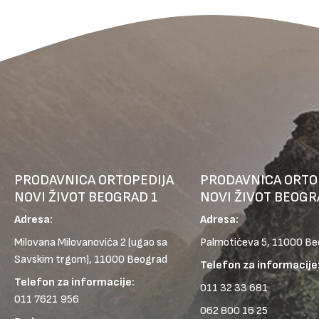
PRODAVNICA ORTOPEDIJA
PRODAVNICA ORTO
NOVI ŽIVOT BEOGRAD 1
NOVI ŽIVOT BEOGR
Adresa:
Adresa:
Milovana Milovanovića 2
(ugao sa
Palmotićeva 5, 11000 B
Savskim trgom), 11000 Beograd
Telefon za informacije
Telefon za informacije:
011 32 33 681
011 7621 956
062 800 16 25