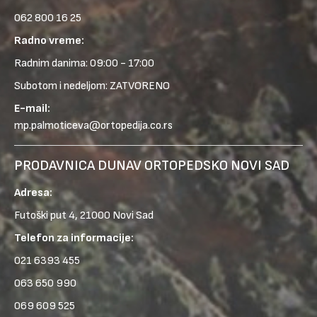
062 800 16 25
Radno vreme:
Radnim danima: 09:00 - 17:00
Subotom i nedeljom: ZATVORENO
E-mail:
mp.palmoticeva@ortopedija.co.rs
PRODAVNICA DUNAV ORTOPEDSKO NOVI SAD
Adresa:
Futoški put 4, 21000 Novi Sad
Telefon za informacije:
021 6393 455
063 650 990
069 609 525