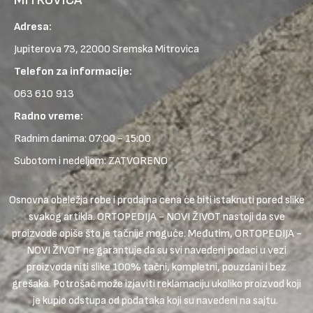
Adresa:
Jupiterova 73, 22000 Sremska Mitrovica
Telefon za informacije:
063 610 913
Radno vreme:
Radnim danima: 07:00 - 15:00
Subotom i nedeljom: ZATVORENO
Osnovna obeležja robe i prodajna cena će biti istaknuti pored slike
svakog artikla. ORTOPEDIJA - NOVI ŽIVOT nastoji da sve
proizvode opiše što je tačnije moguće. Međutim, ORTOPEDIJA -
NOVI ŽIVOT ne garantuje da su svi navedeni podaci u vezi
proizvoda niti slike 100% tačni, kompletni, pouzdani i bez
grešaka. Potrošač može izjaviti reklamaciju ukoliko proizvod koji
je kupio odstupa od podataka koji su navedeni na sajtu.