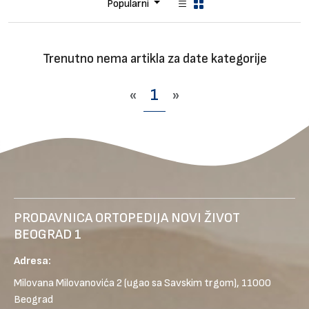
Brendovi
Popularni
Blog
Dijagnoze
Trenutno nema artikla za date kategorije
«
1
»
PRODAVNICA ORTOPEDIJA NOVI ŽIVOT
BEOGRAD 1
Adresa:
Milovana Milovanovića 2
(ugao sa Savskim trgom), 11000
Beograd