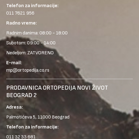
Telefon za informacije:
011 7621 956
Radno vreme:
Radnim danima: 08:00 - 18:00
Subotom: 09:00 - 14:00
Nedeljom: ZATVORENO
E-mail:
mp@ortopedija.co.rs
PRODAVNICA ORTOPEDIJA NOVI ŽIVOT
BEOGRAD 2
Adresa:
Palmotićeva 5, 11000 Beograd
Telefon za informacije:
011 32 33 681