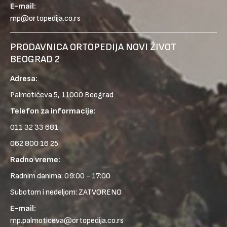
E-mail:
mp@ortopedija.co.rs
PRODAVNICA ORTOPEDIJA NOVI ŽIVOT
BEOGRAD 2
Adresa:
Palmotićeva 5, 11000 Beograd
Telefon za informacije:
011 32 33 681
062 800 16 25
Radno vreme:
Radnim danima: 09:00 - 17:00
Subotom i nedeljom: ZATVORENO
E-mail:
mp.palmoticeva@ortopedija.co.rs