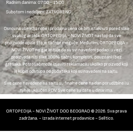
Radnim danima: 07:00 - 15:00
Subotom i nedeljom: ZATVORENO
Osnovna obeležja robe i prodajna cena će biti istaknuti pored slike
svakog artikla. ORTOPEDIJA - NOVI ŽIVOT nastoji da sve
proizvode opiše što je tačnije moguće. Međutim, ORTOPEDIJA -
NOVI ŽIVOT ne garantuje da su svi navedeni podaci u vezi
proizvoda niti slike 100% tačni, kompletni, pouzdani i bez
grešaka. Potrošač može izjaviti reklamaciju ukoliko proizvod koji
je kupio odstupa od podataka koji su navedeni na sajtu.
Sve cene navedene na sajtu su finalne cene na dan porudžbine i u
njih je uključen PDV. Sve cene su date u dinarima.
ORTOPEDIJA - NOVI ŽIVOT DOO BEOGRAD © 2026. Sva prava
zadržana. -
Izrada internet prodavnice
-
Selltico.