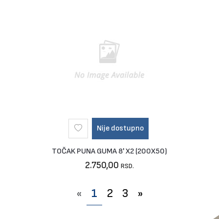
Nije dostupno
TOČAK PUNA GUMA 8' X2 (200X50)
2.750,00
RSD.
«
1
2
3
»