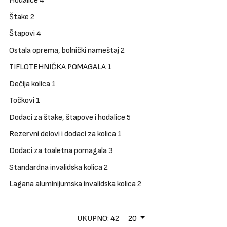
Hodalice
4
Brendovi
Štake
2
Blog
Štapovi
4
Dijagnoze
Ostala oprema, bolnički nameštaj
2
TIFLOTEHNIČKA POMAGALA
1
Dečija kolica
1
Točkovi
1
Dodaci za štake, štapove i hodalice
5
Rezervni delovi i dodaci za kolica
1
Dodaci za toaletna pomagala
3
Standardna invalidska kolica
2
Lagana aluminijumska invalidska kolica
2
UKUPNO: 42
20