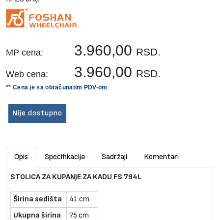
3.960,00
RSD.
MP cena:
3.960,00
RSD.
Web cena:
** Cena je sa obračunatim PDV-om
Nije dostupno
Opis
Specifikacija
Sadržaji
Komentari
STOLICA ZA KUPANJE ZA KADU FS 794L
Širina sedišta
41 cm
Ukupna širina
75 cm