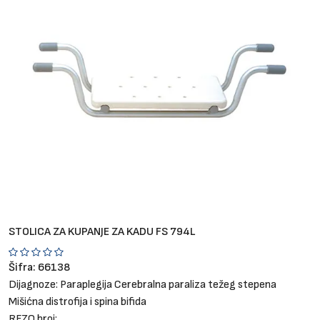
Brendovi
Blog
Dijagnoze
STOLICA ZA KUPANJE ZA KADU FS 794L
Šifra:
66138
Dijagnoze:
Paraplegija
Cerebralna paraliza težeg stepena
Mišićna distrofija i spina bifida
RFZO broj: