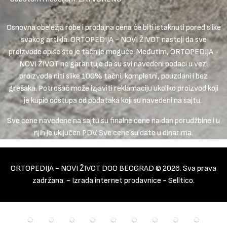
Osnovna obeležja robe i prodajna cena će biti istaknuti pored slike
svakog artikla. ORTOPEDIJA - NOVI ŽIVOT nastoji da sve
proizvode opiše što je tačnije moguće. Međutim, ORTOPEDIJA -
NOVI ŽIVOT ne garantuje da su svi navedeni podaci u vezi
proizvoda niti slike 100% tačni, kompletni, pouzdani i bez
grešaka. Potrošač može izjaviti reklamaciju ukoliko proizvod koji
je kupio odstupa od podataka koji su navedeni na sajtu.
Sve cene navedene na sajtu su finalne cene na dan porudžbine i u
njih je uključen PDV. Sve cene su date u dinarima.
ORTOPEDIJA - NOVI ŽIVOT DOO BEOGRAD © 2026. Sva prava
zadržana. -
Izrada internet prodavnice
-
Selltico.