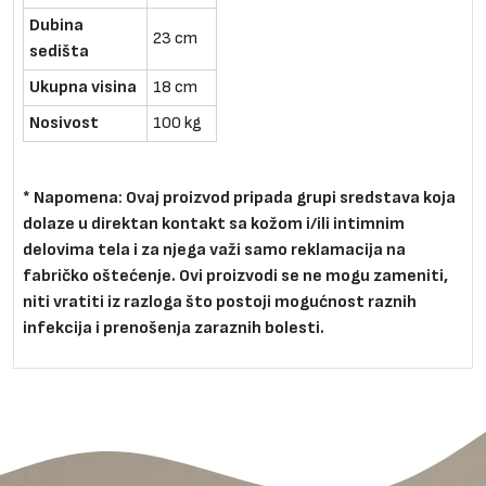
Dubina
23 cm
sedišta
Ukupna visina
18 cm
Nosivost
100 kg
* Napomena:
Ovaj proizvod pripada grupi sredstava koja
dolaze u direktan kontakt sa kožom i/ili intimnim
delovima tela i za njega važi samo reklamacija na
fabričko oštećenje. Ovi proizvodi se ne mogu zameniti,
niti vratiti iz razloga što postoji mogućnost raznih
infekcija i prenošenja zaraznih bolesti.