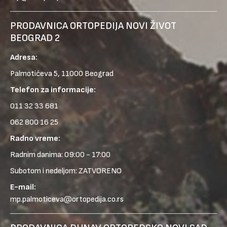
PRODAVNICA ORTOPEDIJA NOVI ŽIVOT
BEOGRAD 2
Adresa:
Palmotićeva 5, 11000 Beograd
Telefon za informacije:
011 32 33 681
062 800 16 25
Radno vreme:
Radnim danima: 09:00 - 17:00
Subotom i nedeljom: ZATVORENO
E-mail:
mp.palmoticeva@ortopedija.co.rs