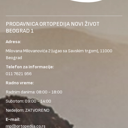
PRODAVNICA ORTOPEDIJA NOVI ŽIVOT
BEOGRAD 1
Adresa:
Milovana Milovanovića 2
(ugao sa Savskim trgom), 11000
Beograd
Telefon za informacije:
011 7621 956
Radno vreme:
Radnim danima: 08:00 - 18:00
Subotom: 09:00 - 14:00
Nedeljom: ZATVORENO
E-mail:
mp@ortopedija.co.rs