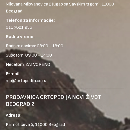
Milovana Milovanovića 2
(ugao sa Savskim trgom), 11000
Beograd
Telefon za informacije:
011 7621 956
Radno vreme:
Radnim danima: 08:00 - 18:00
Subotom: 09:00 - 14:00
Nedeljom: ZATVORENO
E-mail:
mp@ortopedija.co.rs
PRODAVNICA ORTOPEDIJA NOVI ŽIVOT
BEOGRAD 2
Adresa:
Palmotićeva 5, 11000 Beograd