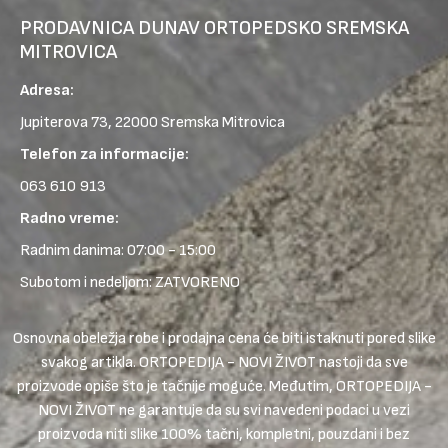
PRODAVNICA DUNAV ORTOPEDSKO SREMSKA
MITROVICA
Adresa:
Jupiterova 73, 22000 Sremska Mitrovica
Telefon za informacije:
063 610 913
Radno vreme:
Radnim danima: 07:00 - 15:00
Subotom i nedeljom: ZATVORENO
Osnovna obeležja robe i prodajna cena će biti istaknuti pored slike
svakog artikla. ORTOPEDIJA - NOVI ŽIVOT nastoji da sve
proizvode opiše što je tačnije moguće. Međutim, ORTOPEDIJA -
NOVI ŽIVOT ne garantuje da su svi navedeni podaci u vezi
proizvoda niti slike 100% tačni, kompletni, pouzdani i bez