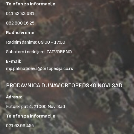
Telefon za informacije:
011 32 33 681
062 800 16 25
Radno vreme:
Radnim danima: 09:00 - 17:00
Subotom i nedeljom: ZATVORENO
E-mail:
mp.palmoticeva@ortopedija.co.rs
PRODAVNICA DUNAV ORTOPEDSKO NOVI SAD
Adresa:
Futoški put 4, 21000 Novi Sad
Telefon za informacije:
021 6393 455