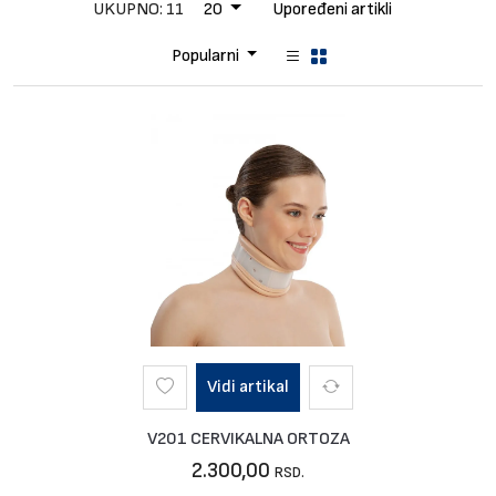
Brendovi
UKUPNO: 11
20
Upoređeni artikli
Blog
Popularni
Dijagnoze
Vidi artikal
V201 CERVIKALNA ORTOZA
2.300,00
RSD.