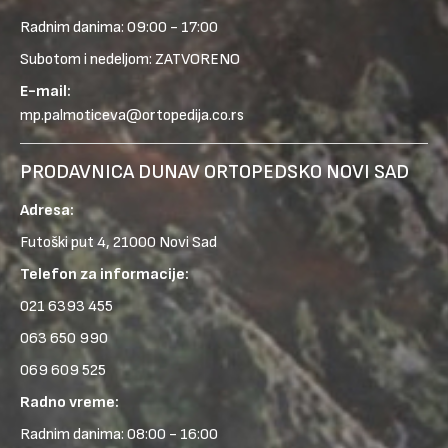
Radnim danima: 09:00 - 17:00
Subotom i nedeljom: ZATVORENO
E-mail:
mp.palmoticeva@ortopedija.co.rs
PRODAVNICA DUNAV ORTOPEDSKO NOVI SAD
Adresa:
Futoški put 4, 21000 Novi Sad
Telefon za informacije:
021 6393 455
063 650 990
069 609 525
Radno vreme:
Radnim danima: 08:00 - 16:00