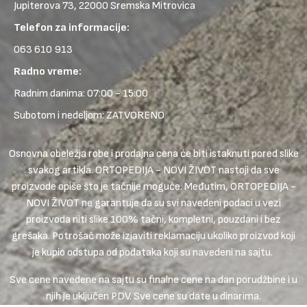
Jupiterova 73, 22000 Sremska Mitrovica
Telefon za informacije:
063 610 913
Radno vreme:
Radnim danima: 07:00 - 15:00
Subotom i nedeljom: ZATVORENO
Osnovna obeležja robe i prodajna cena će biti istaknuti pored slike
svakog artikla. ORTOPEDIJA - NOVI ŽIVOT nastoji da sve
proizvode opiše što je tačnije moguće. Međutim, ORTOPEDIJA -
NOVI ŽIVOT ne garantuje da su svi navedeni podaci u vezi
proizvoda niti slike 100% tačni, kompletni, pouzdani i bez
grešaka. Potrošač može izjaviti reklamaciju ukoliko proizvod koji
je kupio odstupa od podataka koji su navedeni na sajtu.
Sve cene navedene na sajtu su finalne cene na dan porudžbine i u
njih je uključen PDV. Sve cene su date u dinarima.