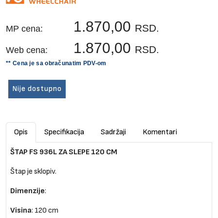
1.870,00
RSD.
MP cena:
1.870,00
RSD.
Web cena:
** Cena je sa obračunatim PDV-om
Nije dostupno
Opis
Specifikacija
Sadržaji
Komentari
ŠTAP FS 936L ZA SLEPE 120 CM
Štap je sklopiv.
Dimenzije
:
Visina
: 120 cm