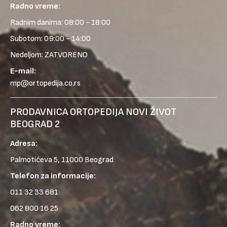
Radno vreme:
Radnim danima: 08:00 - 18:00
Subotom: 09:00 - 14:00
Nedeljom: ZATVORENO
E-mail:
mp@ortopedija.co.rs
PRODAVNICA ORTOPEDIJA NOVI ŽIVOT
BEOGRAD 2
Adresa:
Palmotićeva 5, 11000 Beograd
Telefon za informacije:
011 32 33 681
062 800 16 25
Radno vreme: