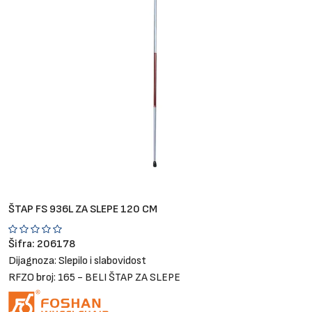
Brendovi
Blog
Dijagnoze
ŠTAP FS 936L ZA SLEPE 120 CM
Šifra:
206178
Dijagnoza:
Slepilo i slabovidost
RFZO broj:
165 - BELI ŠTAP ZA SLEPE