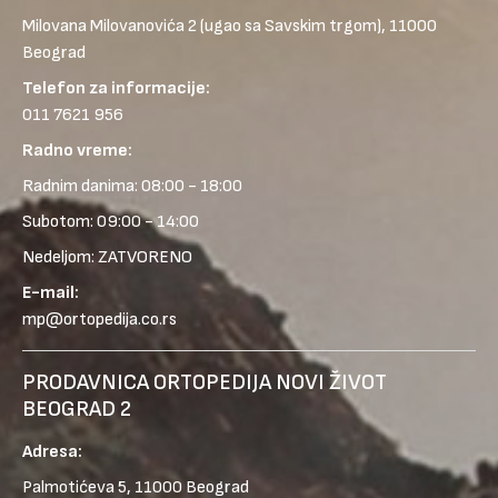
Milovana Milovanovića 2
(ugao sa Savskim trgom), 11000
Beograd
Telefon za informacije:
011 7621 956
Radno vreme:
Radnim danima: 08:00 - 18:00
Subotom: 09:00 - 14:00
Nedeljom: ZATVORENO
E-mail:
mp@ortopedija.co.rs
PRODAVNICA ORTOPEDIJA NOVI ŽIVOT
BEOGRAD 2
Adresa:
Palmotićeva 5, 11000 Beograd