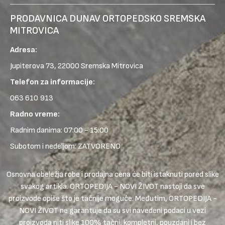
PRODAVNICA DUNAV ORTOPEDSKO SREMSKA
MITROVICA
Adresa:
Jupiterova 73, 22000 Sremska Mitrovica
Telefon za informacije:
063 610 913
Radno vreme:
Radnim danima: 07:00 - 15:00
Subotom i nedeljom: ZATVORENO
Osnovna obeležja robe i prodajna cena će biti istaknuti pored slike
svakog artikla. ORTOPEDIJA - NOVI ŽIVOT nastoji da sve
proizvode opiše što je tačnije moguće. Međutim, ORTOPEDIJA -
NOVI ŽIVOT ne garantuje da su svi navedeni podaci u vezi
proizvoda niti slike 100% tačni, kompletni, pouzdani i bez