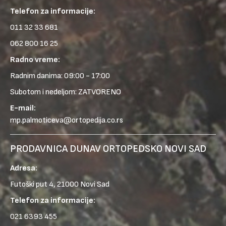
Telefon za informacije:
011 32 33 681
062 800 16 25
Radno vreme:
Radnim danima: 09:00 - 17:00
Subotom i nedeljom: ZATVORENO
E-mail:
mp.palmoticeva@ortopedija.co.rs
PRODAVNICA DUNAV ORTOPEDSKO NOVI SAD
Adresa:
Futoški put 4, 21000 Novi Sad
Telefon za informacije:
021 6393 455