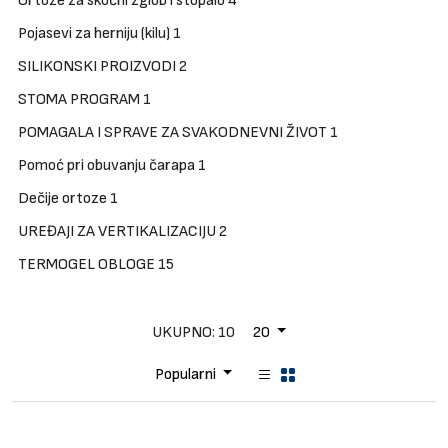
Ortoze za skočni zglob i stopalo
4
Brendovi
Pojasevi za herniju (kilu)
1
Blog
SILIKONSKI PROIZVODI
2
Dijagnoze
STOMA PROGRAM
1
POMAGALA I SPRAVE ZA SVAKODNEVNI ŽIVOT
1
Pomoć pri obuvanju čarapa
1
Dečije ortoze
1
UREĐAJI ZA VERTIKALIZACIJU
2
TERMOGEL OBLOGE
15
UKUPNO: 10
20
Popularni