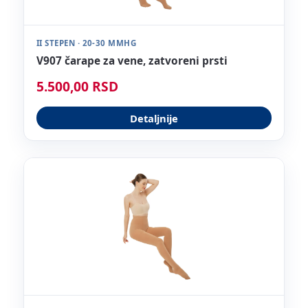
II STEPEN · 20-30 MMHG
V907 čarape za vene, zatvoreni prsti
5.500,00 RSD
Detaljnije