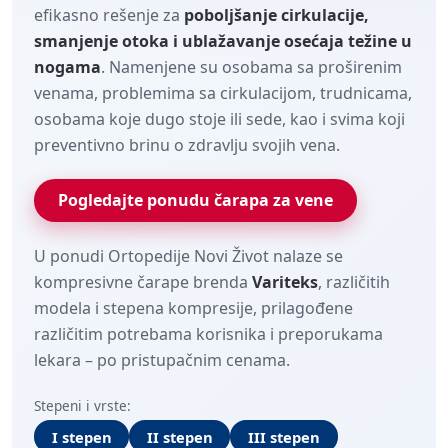
efikasno rešenje za
poboljšanje cirkulacije,
Brendovi
smanjenje otoka i ublažavanje osećaja težine u
nogama
. Namenjene su osobama sa proširenim
Blog
venama, problemima sa cirkulacijom, trudnicama,
Dijagnoze
osobama koje dugo stoje ili sede, kao i svima koji
preventivno brinu o zdravlju svojih vena.
Pogledajte ponudu čarapa za vene
U ponudi Ortopedije Novi Život nalaze se
kompresivne čarape brenda
Variteks
, različitih
modela i stepena kompresije, prilagođene
različitim potrebama korisnika i preporukama
lekara – po pristupačnim cenama.
Stepeni i vrste:
I stepen
II stepen
III stepen