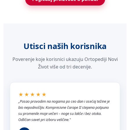
Utisci naših korisnika
Poverenje koje korisnici ukazuju Ortopediji Novi
Život više od tri decenije.
★★★★★
„Posao provodim na nogama po ceo dan i osećaj težine je
bio nepodnošljiv. Kompresivne čarape II stepena potpuno
su promenile moje večeri – noge su lakše i bez otoka.
Odličan savet pri izboru veličine."