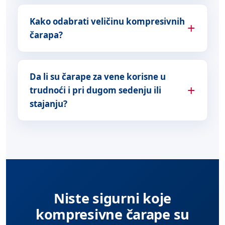
Kako odabrati veličinu kompresivnih
čarapa?
Da li su čarape za vene korisne u
trudnoći i pri dugom sedenju ili
stajanju?
Niste sigurni koje
kompresivne čarape su