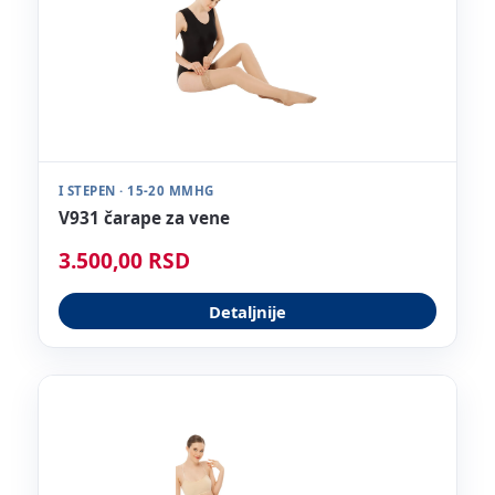
I STEPEN · 15-20 MMHG
V931 čarape za vene
3.500,00 RSD
Detaljnije