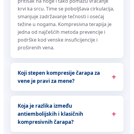
pritisak na noge i tako pomažu vraćanje
krvi ka srcu. Time se poboljšava cirkulacija,
smanjuje zadržavanje tečnosti i osećaj
težine u nogama. Kompresivna terapija je
jedna od najčešćih metoda prevencije i
podrške kod venske insuficijencije i
proširenih vena.
Koji stepen kompresije čarapa za
vene je pravi za mene?
Koja je razlika između
antiembolijskih i klasičnih
kompresivnih čarapa?