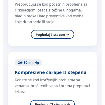
Preporučuju se kod početnih problema sa
cirkulacijom, osećaja težine u nogama,
blagih otoka i kao preventiva kod osoba
koje dugo sede ili stoje.
Pogledaj I stepen →
20–30 mmHg
Kompresivne čarape II stepena
Koriste se kod izraženijih problema sa
venama, proširenih vena i prema preporuci
lekara.
Pogledaj II stepen →