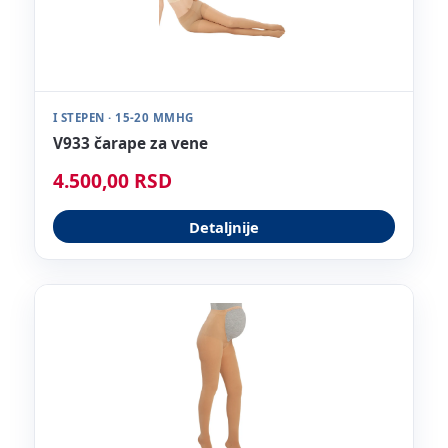
I STEPEN · 15-20 MMHG
V933 čarape za vene
4.500,00 RSD
Detaljnije