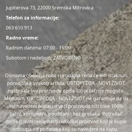
Jupiterova 73, 22000 Sremska Mitrovica
Telefon za informacije:
063 610 913
Radno vreme:
Radnim danima: 07:00 - 15:00
Subotom i nedeljom: ZATVORENO
Osnovna obeležja robe i prodajna cena će biti istaknuti
pored slike svakog artikla. ORTOPEDIJA - NOVI ŽIVOT
nastoji da sve proizvode opiše što je tačnije moguće.
Međutim, ORTOPEDIJA - NOVI ŽIVOT ne garantuje da su
svi navedeni podaci u vezi proizvoda niti slike 100%
tačni, kompletni, pouzdani i bez grešaka. Potrošač
može izjaviti reklamaciju ukoliko proizvod koji je kupio
odstupa od podataka koji su navedeni na sajtu.