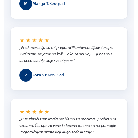
M
Marija T.
Beograd
★★★★★
„Pred operaciju su mi preporučili antiembolijske čarape.
Kvalitetne, prijatne na koži i lako se obuvaju. Ljubazno i
stručno osoblje koje sve objasni."
Z
Zoran P.
Novi Sad
★★★★★
„U trudnoći sam imala problema sa otocima i proširenim
venama. Čarape za vene I stepena mnogo su mi pomogle.
Preporučujem svima koji dugo sede ili stoje."