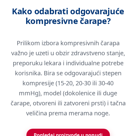
Kako odabrati odgovarajuće
kompresivne čarape?
Prilikom izbora kompresivnih čarapa
važno je uzeti u obzir zdravstveno stanje,
preporuku lekara i individualne potrebe
korisnika. Bira se odgovarajući stepen
kompresije (15-20, 20-30 ili 30-40
mmHg), model (dokolenice ili duge
čarape, otvoreni ili zatvoreni prsti) i tačna
veličina prema merama noge.
Pogledaj proizvode u ponudi