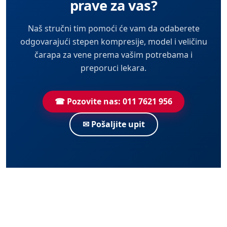
prave za vas?
Naš stručni tim pomoći će vam da odaberete
odgovarajući stepen kompresije, model i veličinu
čarapa za vene prema vašim potrebama i
preporuci lekara.
☎ Pozovite nas: 011 7621 956
✉ Pošaljite upit